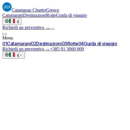
Catamaran
Charter
Greece
Catamarani
Destinazioni
Rotte
Guida di viaggio
·
€
Richiedi un preventivo →
Menu
0
1
Catamarani
0
2
Destinazioni
0
3
Rotte
0
4
Guida di viaggio
Richiedi un preventivo →
+385 91 3000 009
·
€