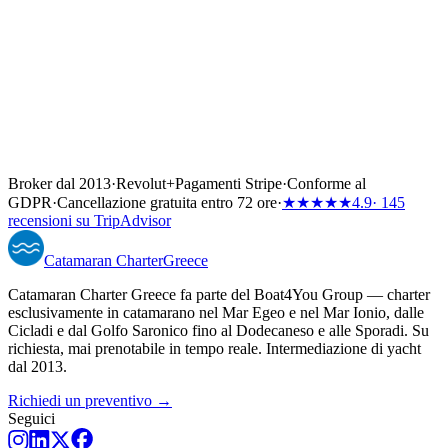
Broker dal 2013
·
Revolut
+
Pagamenti Stripe
·
Conforme al
GDPR
·
Cancellazione gratuita entro 72 ore
·
★★★★★
4.9
· 145
recensioni su TripAdvisor
Catamaran
Charter
Greece
Catamaran Charter Greece fa parte del Boat4You Group — charter
esclusivamente in catamarano nel Mar Egeo e nel Mar Ionio, dalle
Cicladi e dal Golfo Saronico fino al Dodecaneso e alle Sporadi. Su
richiesta, mai prenotabile in tempo reale. Intermediazione di yacht
dal 2013.
Richiedi un preventivo →
Seguici