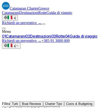
Catamaran
Charter
Greece
Catamarani
Destinazioni
Rotte
Guida di viaggio
·
€
Richiedi un preventivo →
Menu
0
1
Catamarani
0
2
Destinazioni
0
3
Rotte
0
4
Guida di viaggio
Richiedi un preventivo →
+385 91 3000 009
·
€
Filtra
Tutti
Boat Reviews
Charter Tips
Costs & Budgeting