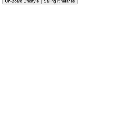
On-Board Lifestyle
Sailing Itineraries