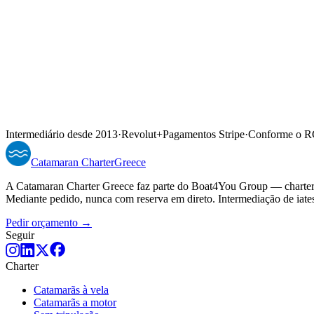
Candidate-se através do contacto →
Ou inicie um pedido de informação
Intermediário desde 2013
·
Revolut
+
Pagamentos Stripe
·
Conforme o 
Catamaran
Charter
Greece
A Catamaran Charter Greece faz parte do Boat4You Group — charters
Mediante pedido, nunca com reserva em direto. Intermediação de iate
Pedir orçamento →
Seguir
Charter
Catamarãs à vela
Catamarãs a motor