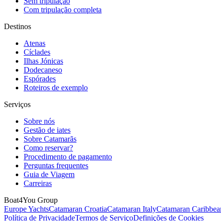
Sem tripulação
Com tripulação completa
Destinos
Atenas
Cíclades
Ilhas Jónicas
Dodecaneso
Espórades
Roteiros de exemplo
Serviços
Sobre nós
Gestão de iates
Sobre Catamarãs
Como reservar?
Procedimento de pagamento
Perguntas frequentes
Guia de Viagem
Carreiras
Boat4You Group
Europe Yachts
Catamaran Croatia
Catamaran Italy
Catamaran Caribbea
Política de Privacidade
Termos de Serviço
Definições de Cookies