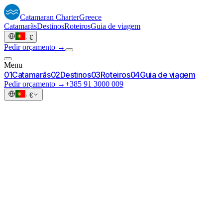
Catamaran
Charter
Greece
Catamarãs
Destinos
Roteiros
Guia de viagem
·
€
Pedir orçamento →
Menu
0
1
Catamarãs
0
2
Destinos
0
3
Roteiros
0
4
Guia de viagem
Pedir orçamento →
+385 91 3000 009
·
€