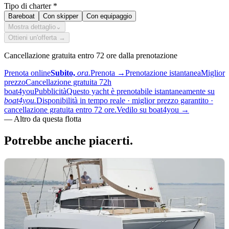
Tipo di charter
*
Bareboat
Con skipper
Con equipaggio
Mostra dettaglio
⌄
Ottieni un'offerta →
Cancellazione gratuita entro 72 ore dalla prenotazione
Prenota online
Subito,
ora.
Prenota
→
Prenotazione istantanea
Miglior
prezzo
Cancellazione gratuita 72h
boat4you
Pubblicità
Questo yacht è prenotabile istantaneamente su
boat4you.
Disponibilità in tempo reale · miglior prezzo garantito ·
cancellazione gratuita entro 72 ore.
Vedilo su boat4you
→
—
Altro da questa flotta
Potrebbe anche
piacerti.