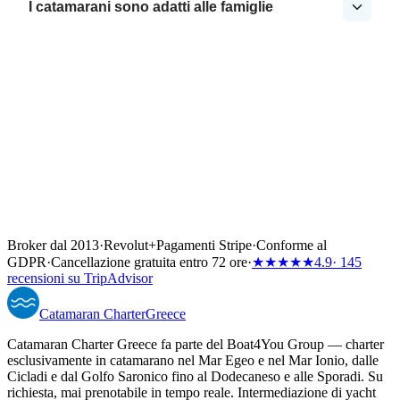
I catamarani sono adatti alle famiglie
Broker dal 2013
·
Revolut
+
Pagamenti Stripe
·
Conforme al
GDPR
·
Cancellazione gratuita entro 72 ore
·
★★★★★
4.9
· 145
recensioni su TripAdvisor
Catamaran
Charter
Greece
Catamaran Charter Greece fa parte del Boat4You Group — charter
esclusivamente in catamarano nel Mar Egeo e nel Mar Ionio, dalle
Cicladi e dal Golfo Saronico fino al Dodecaneso e alle Sporadi. Su
richiesta, mai prenotabile in tempo reale. Intermediazione di yacht