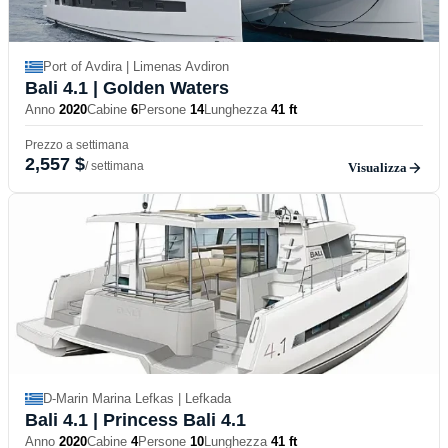
Port of Avdira | Limenas Avdiron
Bali 4.1
| Golden Waters
Anno
2020
Cabine
6
Persone
14
Lunghezza
41 ft
Prezzo a settimana
2,557 $
/ settimana
Visualizza
D-Marin Marina Lefkas | Lefkada
Bali 4.1
| Princess Bali 4.1
Anno
2020
Cabine
4
Persone
10
Lunghezza
41 ft