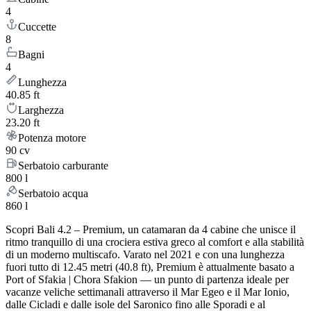
4
Cuccette
8
Bagni
4
Lunghezza
40.85 ft
Larghezza
23.20 ft
Potenza motore
90 cv
Serbatoio carburante
800 l
Serbatoio acqua
860 l
Scopri Bali 4.2 – Premium, un catamaran da 4 cabine che unisce il
ritmo tranquillo di una crociera estiva greco al comfort e alla stabilità
di un moderno multiscafo. Varato nel 2021 e con una lunghezza
fuori tutto di 12.45 metri (40.8 ft), Premium è attualmente basato a
Port of Sfakia | Chora Sfakion — un punto di partenza ideale per
vacanze veliche settimanali attraverso il Mar Egeo e il Mar Ionio,
dalle Cicladi e dalle isole del Saronico fino alle Sporadi e al