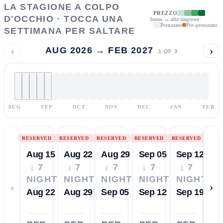
LA STAGIONE A COLPO
PREZZO
D'OCCHIO · TOCCA UNA
bassa → alta stagione
Prenotato
Pre-prenotato
SETTIMANA PER SALTARE
‹
›
AUG 2026 → FEB 2027
1
OF
3
AUG
SEP
OCT
NOV
DEC
JAN
FEB
RESERVED
RESERVED
RESERVED
RESERVED
RESERVED
Aug 15
Aug 22
Aug 29
Sep 05
Sep 12
↓ 7
↓ 7
↓ 7
↓ 7
↓ 7
NIGHTS
NIGHTS
NIGHTS
NIGHTS
NIGHTS
‹
›
Aug 22
Aug 29
Sep 05
Sep 12
Sep 19