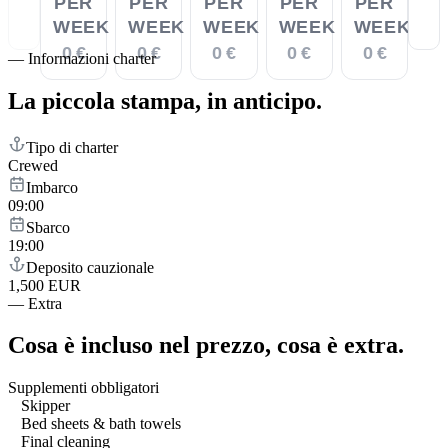
PER
PER
PER
PER
PER
WEEK
WEEK
WEEK
WEEK
WEEK
0 €
0 €
0 €
0 €
0 €
—
Informazioni charter
La piccola stampa,
in anticipo.
Tipo di charter
Crewed
Imbarco
09:00
Sbarco
19:00
Deposito cauzionale
1,500 EUR
—
Extra
Cosa è incluso nel prezzo,
cosa è extra.
Supplementi obbligatori
Skipper
Bed sheets & bath towels
Final cleaning