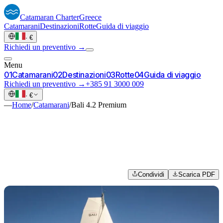
Catamaran
Charter
Greece
Catamarani
Destinazioni
Rotte
Guida di viaggio
·
€
Richiedi un preventivo →
Menu
0
1
Catamarani
0
2
Destinazioni
0
3
Rotte
0
4
Guida di viaggio
Richiedi un preventivo →
+385 91 3000 009
·
€
—
Home
/
Catamarani
/
Bali 4.2 Premium
Condividi
Scarica PDF