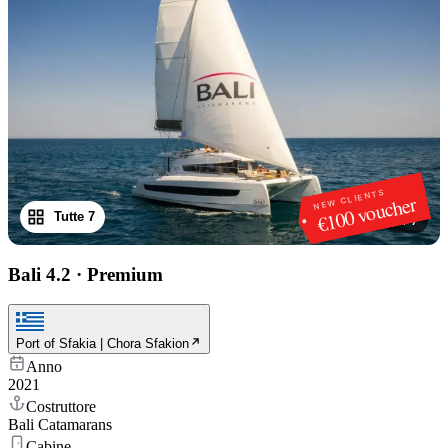
NEW CLIENTS
€100 voucher
Tutte 7
1
/
7
Bali 4.2
·
Premium
Port of Sfakia | Chora Sfakion
Anno
2021
Costruttore
Bali Catamarans
Cabine