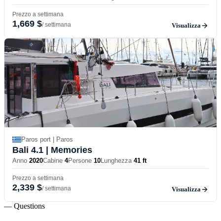
Prezzo a settimana
1,669 $
/ settimana
Visualizza
Paros port | Paros
Bali 4.1
| Memories
Anno
2020
Cabine
4
Persone
10
Lunghezza
41 ft
Prezzo a settimana
2,339 $
/ settimana
Visualizza
— Questions