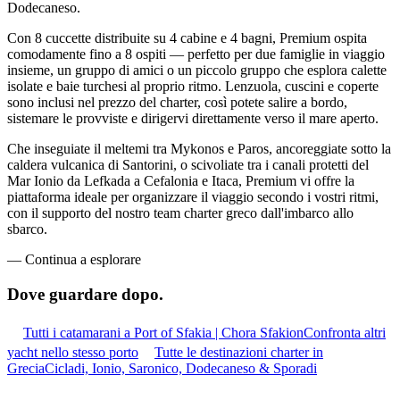
Dodecaneso.
Con 8 cuccette distribuite su 4 cabine e 4 bagni, Premium ospita
comodamente fino a 8 ospiti — perfetto per due famiglie in viaggio
insieme, un gruppo di amici o un piccolo gruppo che esplora calette
isolate e baie turchesi al proprio ritmo. Lenzuola, cuscini e coperte
sono inclusi nel prezzo del charter, così potete salire a bordo,
sistemare le provviste e dirigervi direttamente verso il mare aperto.
Che inseguiate il meltemi tra Mykonos e Paros, ancoreggiate sotto la
caldera vulcanica di Santorini, o scivoliate tra i canali protetti del
Mar Ionio da Lefkada a Cefalonia e Itaca, Premium vi offre la
piattaforma ideale per organizzare il viaggio secondo i vostri ritmi,
con il supporto del nostro team charter greco dall'imbarco allo
sbarco.
—
Continua a esplorare
Dove guardare
dopo.
Tutti i catamarani a Port of Sfakia | Chora Sfakion
Confronta altri
yacht nello stesso porto
Tutte le destinazioni charter in
Grecia
Cicladi, Ionio, Saronico, Dodecaneso & Sporadi