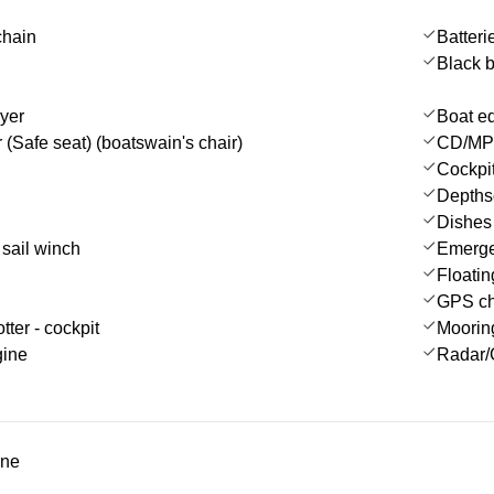
chain
Batteri
Black b
ayer
Boat e
 (Safe seat) (boatswain's chair)
CD/MP3
Cockpi
Depths
Dishes
 sail winch
Emergen
Floatin
GPS cha
tter - cockpit
Moorin
gine
Radar/
ine