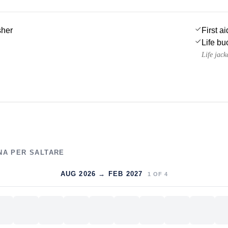
sher
First ai
Life bu
Life jack
NA PER SALTARE
AUG 2026 → FEB 2027
1
OF
4