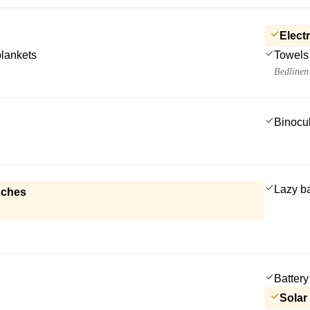
Electr
blankets
Towels
Bedlinen
Binocu
Lazy b
nches
Battery
Solar