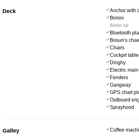
Anchor with 
Deck
Bimini
Bimini top
Bluetooth pl
Bosun's chair
Chairs
Cockpit table
Dinghy
Electric main
Fenders
Gangway
GPS chart plo
Outboard en
Sprayhood
Coffee mach
Galley