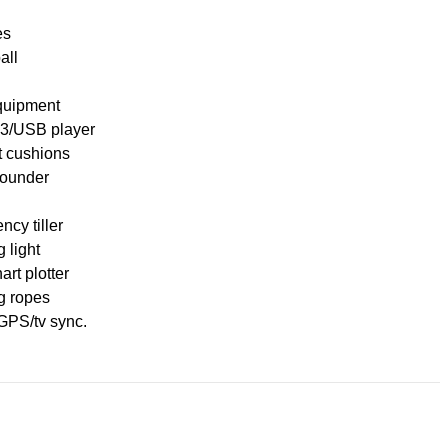
es
all
quipment
/USB player
t cushions
ounder
cy tiller
g light
rt plotter
g ropes
GPS/tv sync.