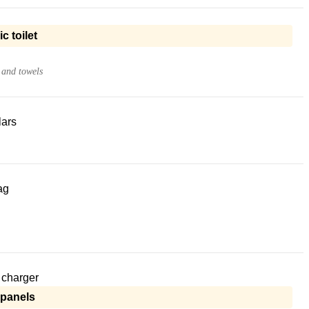
ic toilet
 and towels
lars
ag
 charger
 panels