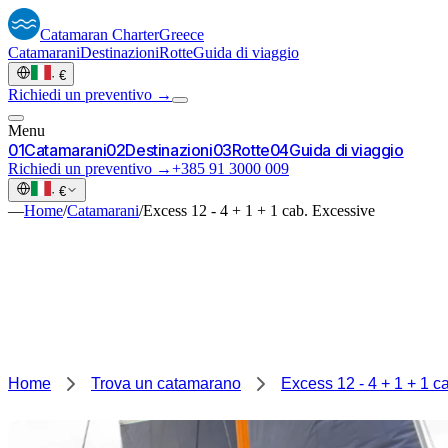
Catamaran
Charter
Greece
Catamarani
Destinazioni
Rotte
Guida di viaggio
·
€
Richiedi un preventivo →
Menu
0
1
Catamarani
0
2
Destinazioni
0
3
Rotte
0
4
Guida di viaggio
Richiedi un preventivo →
+385 91 3000 009
·
€
—
Home
/
Catamarani
/
Excess 12 - 4 + 1 + 1 cab. Excessive
Home
Trova un catamarano
Excess 12 - 4 + 1 + 1 c