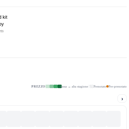
d kit
oy
ets
PREZZO
bassa → alta stagione
Prenotato
Pre-prenotato
›