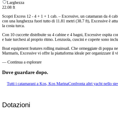
Larghezza
22.08 ft
Scopri Excess 12 - 4 + 1 + 1 cab. – Excessive, un catamaran da 4 cabin
con una lunghezza fuori tutto di 11.81 metri (38.7 ft), Excessive è a
la costa turca.
Con 10 cuccette distribuite su 4 cabine e 4 bagni, Excessive ospita co
e baie turchesi al proprio ritmo. Lenzuola, cuscini e coperte sono inclus
Boat equipment features rolling mainsail. Che ormeggiate di poppa nel 
Marmaris, Excessive vi offre la piattaforma ideale per organizzare il v
—
Continua a esplorare
Dove guardare
dopo.
Tutti i catamarani a Kos, Kos Marina
Confronta altri yacht nello ste
Dotazioni