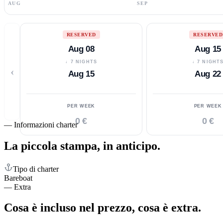
AUG
SEP
RESERVED
RESERVED
Aug 08
Aug 15
↓ 7 NIGHTS
↓ 7 NIGHT
‹
Aug 15
Aug 22
PER WEEK
PER WEEK
0 €
0 €
—
Informazioni charter
La piccola stampa,
in anticipo.
Tipo di charter
Bareboat
—
Extra
Cosa è incluso nel prezzo,
cosa è extra.