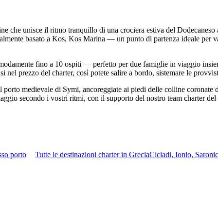
e che unisce il ritmo tranquillo di una crociera estiva del Dodecaneso a
ttualmente basato a Kos, Kos Marina — un punto di partenza ideale per v
modamente fino a 10 ospiti — perfetto per due famiglie in viaggio insie
i nel prezzo del charter, così potete salire a bordo, sistemare le provvis
porto medievale di Symi, ancoreggiate ai piedi delle colline coronate d
iaggio secondo i vostri ritmi, con il supporto del nostro team charter d
sso porto
Tutte le destinazioni charter in Grecia
Cicladi, Ionio, Saron