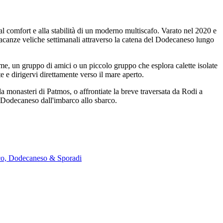
l comfort e alla stabilità di un moderno multiscafo. Varato nel 2020 e
acanze veliche settimanali attraverso la catena del Dodecaneso lungo
me, un gruppo di amici o un piccolo gruppo che esplora calette isolate
te e dirigervi direttamente verso il mare aperto.
a monasteri di Patmos, o affrontiate la breve traversata da Rodi a
el Dodecaneso dall'imbarco allo sbarco.
ico, Dodecaneso & Sporadi