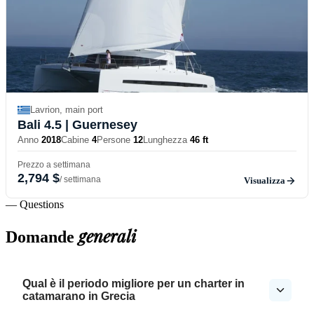
Lavrion, main port
Bali 4.5
| Guernesey
Anno
2018
Cabine
4
Persone
12
Lunghezza
46 ft
Prezzo a settimana
2,794 $
/ settimana
Visualizza
— Questions
generali
Domande
Qual è il periodo migliore per un charter in
catamarano in Grecia