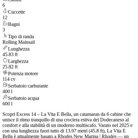
6
Cuccette
12
Bagni
3
Tipo di randa
Rolling Mainsail
Lunghezza
45.83 ft
Larghezza
25.82 ft
Potenza motore
114 cv
Serbatoio carburante
400 l
Serbatoio acqua
600 l
Scopri Excess 14 – La Vita E Bella, un catamaran da 6 cabine che
unisce il ritmo tranquillo di una crociera estiva del Dodecaneso al
comfort e alla stabilità di un moderno multiscafo. Varato nel 2025 e
con una lunghezza fuori tutto di 13.97 metri (45.8 ft), La Vita E
Bella è attualmente basato a Rhodes New Marina | Rhodes — un