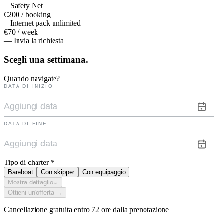
Safety Net
€200 / booking
Internet pack unlimited
€70 / week
— Invia la richiesta
Scegli una
settimana.
Quando navigate?
DATA DI INIZIO
DATA DI FINE
Tipo di charter
*
Bareboat
Con skipper
Con equipaggio
Mostra dettaglio
⌄
Ottieni un'offerta →
Cancellazione gratuita entro 72 ore dalla prenotazione