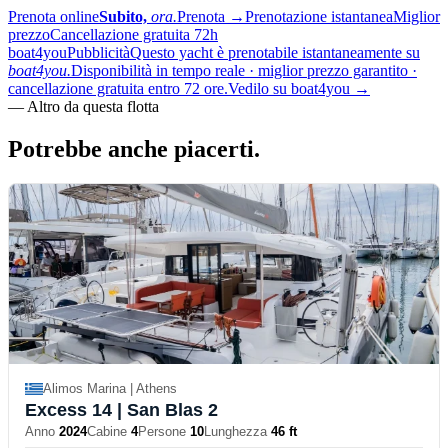
Prenota online
Subito,
ora.
Prenota
→
Prenotazione istantanea
Miglior
prezzo
Cancellazione gratuita 72h
boat4you
Pubblicità
Questo yacht è prenotabile istantaneamente su
boat4you.
Disponibilità in tempo reale · miglior prezzo garantito ·
cancellazione gratuita entro 72 ore.
Vedilo su boat4you
→
—
Altro da questa flotta
Potrebbe anche
piacerti.
Alimos Marina | Athens
Excess 14
| San Blas 2
Anno
2024
Cabine
4
Persone
10
Lunghezza
46 ft