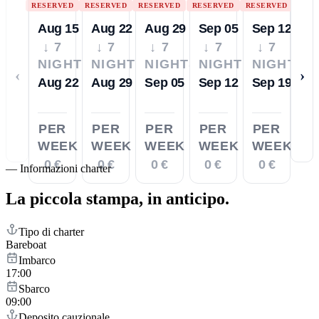
RESERVED
RESERVED
RESERVED
RESERVED
RESERVED
Aug 15
Aug 22
Aug 29
Sep 05
Sep 12
↓ 7
↓ 7
↓ 7
↓ 7
↓ 7
NIGHTS
NIGHTS
NIGHTS
NIGHTS
NIGHTS
‹
›
Aug 22
Aug 29
Sep 05
Sep 12
Sep 19
PER
PER
PER
PER
PER
WEEK
WEEK
WEEK
WEEK
WEEK
0 €
0 €
0 €
0 €
0 €
—
Informazioni charter
La piccola stampa,
in anticipo.
Tipo di charter
Bareboat
Imbarco
17:00
Sbarco
09:00
Deposito cauzionale