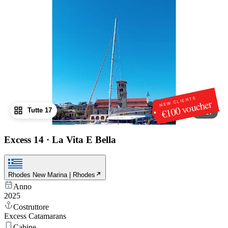
NEW CLIENTS
€100 voucher
Tutte 17
1
/
17
Excess 14
·
La Vita E Bella
Rhodes New Marina | Rhodes
Anno
2025
Costruttore
Excess Catamarans
Cabine