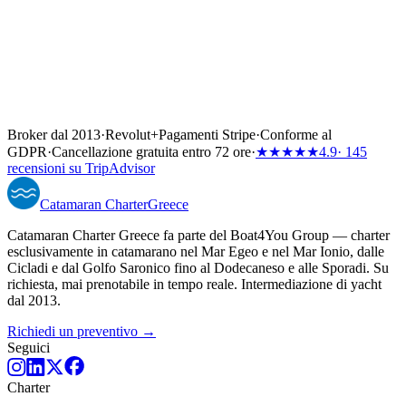
Broker dal 2013
·
Revolut
+
Pagamenti Stripe
·
Conforme al
GDPR
·
Cancellazione gratuita entro 72 ore
·
★★★★★
4.9
· 145
recensioni su TripAdvisor
Catamaran
Charter
Greece
Catamaran Charter Greece fa parte del Boat4You Group — charter
esclusivamente in catamarano nel Mar Egeo e nel Mar Ionio, dalle
Cicladi e dal Golfo Saronico fino al Dodecaneso e alle Sporadi. Su
richiesta, mai prenotabile in tempo reale. Intermediazione di yacht
dal 2013.
Richiedi un preventivo →
Seguici
Charter