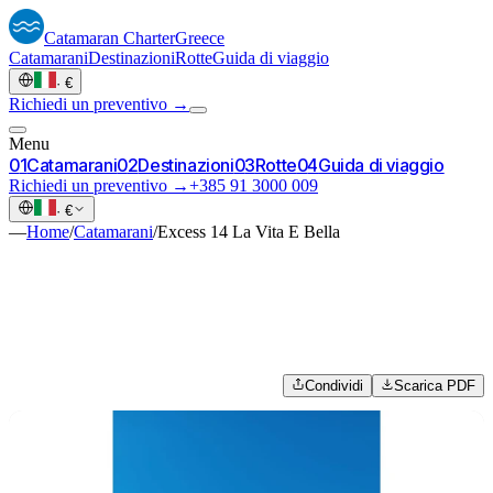
Catamaran
Charter
Greece
Catamarani
Destinazioni
Rotte
Guida di viaggio
·
€
Richiedi un preventivo →
Menu
0
1
Catamarani
0
2
Destinazioni
0
3
Rotte
0
4
Guida di viaggio
Richiedi un preventivo →
+385 91 3000 009
·
€
—
Home
/
Catamarani
/
Excess 14 La Vita E Bella
Condividi
Scarica PDF