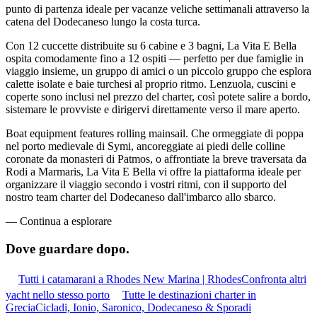
punto di partenza ideale per vacanze veliche settimanali attraverso la
catena del Dodecaneso lungo la costa turca.
Con 12 cuccette distribuite su 6 cabine e 3 bagni, La Vita E Bella
ospita comodamente fino a 12 ospiti — perfetto per due famiglie in
viaggio insieme, un gruppo di amici o un piccolo gruppo che esplora
calette isolate e baie turchesi al proprio ritmo. Lenzuola, cuscini e
coperte sono inclusi nel prezzo del charter, così potete salire a bordo,
sistemare le provviste e dirigervi direttamente verso il mare aperto.
Boat equipment features rolling mainsail. Che ormeggiate di poppa
nel porto medievale di Symi, ancoreggiate ai piedi delle colline
coronate da monasteri di Patmos, o affrontiate la breve traversata da
Rodi a Marmaris, La Vita E Bella vi offre la piattaforma ideale per
organizzare il viaggio secondo i vostri ritmi, con il supporto del
nostro team charter del Dodecaneso dall'imbarco allo sbarco.
—
Continua a esplorare
Dove guardare
dopo.
Tutti i catamarani a Rhodes New Marina | Rhodes
Confronta altri
yacht nello stesso porto
Tutte le destinazioni charter in
Grecia
Cicladi, Ionio, Saronico, Dodecaneso & Sporadi