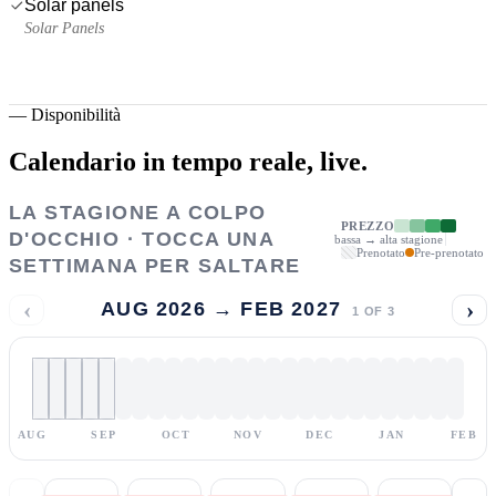
Solar panels
Solar Panels
—
Disponibilità
Calendario in tempo reale,
live.
LA STAGIONE A COLPO
PREZZO
D'OCCHIO · TOCCA UNA
bassa → alta stagione
Prenotato
Pre-prenotato
SETTIMANA PER SALTARE
‹
›
AUG 2026 → FEB 2027
1
OF
3
AUG
SEP
OCT
NOV
DEC
JAN
FEB