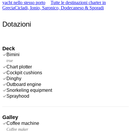
yacht nello stesso porto
Tutte le destinazioni charter in
Grecia
Cicladi, Ionio, Saronico, Dodecaneso & Sporadi
Dotazioni
Deck
Bimini
true
Chart plotter
Cockpit cushions
Dinghy
Outboard engine
Snorkeling equipment
Sprayhood
Galley
Coffee machine
Coffee maker