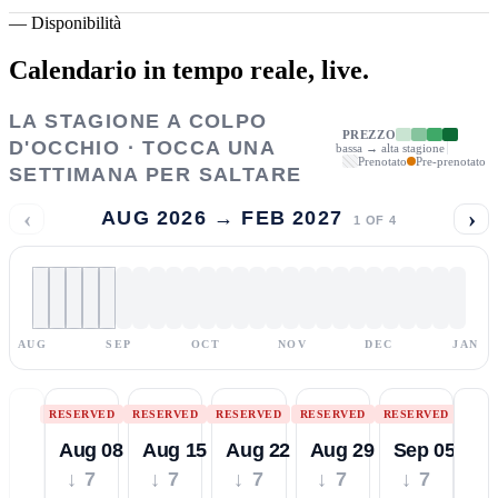
—
Disponibilità
Calendario in tempo reale,
live.
LA STAGIONE A COLPO
PREZZO
D'OCCHIO · TOCCA UNA
bassa → alta stagione
Prenotato
Pre-prenotato
SETTIMANA PER SALTARE
‹
›
AUG 2026 → FEB 2027
1
OF
4
AUG
SEP
OCT
NOV
DEC
JAN
RESERVED
RESERVED
RESERVED
RESERVED
RESERVED
Aug 08
Aug 15
Aug 22
Aug 29
Sep 05
↓ 7
↓ 7
↓ 7
↓ 7
↓ 7