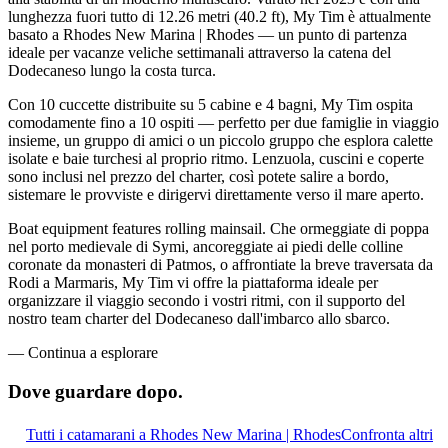
lunghezza fuori tutto di 12.26 metri (40.2 ft), My Tim è attualmente
basato a Rhodes New Marina | Rhodes — un punto di partenza
ideale per vacanze veliche settimanali attraverso la catena del
Dodecaneso lungo la costa turca.
Con 10 cuccette distribuite su 5 cabine e 4 bagni, My Tim ospita
comodamente fino a 10 ospiti — perfetto per due famiglie in viaggio
insieme, un gruppo di amici o un piccolo gruppo che esplora calette
isolate e baie turchesi al proprio ritmo. Lenzuola, cuscini e coperte
sono inclusi nel prezzo del charter, così potete salire a bordo,
sistemare le provviste e dirigervi direttamente verso il mare aperto.
Boat equipment features rolling mainsail. Che ormeggiate di poppa
nel porto medievale di Symi, ancoreggiate ai piedi delle colline
coronate da monasteri di Patmos, o affrontiate la breve traversata da
Rodi a Marmaris, My Tim vi offre la piattaforma ideale per
organizzare il viaggio secondo i vostri ritmi, con il supporto del
nostro team charter del Dodecaneso dall'imbarco allo sbarco.
—
Continua a esplorare
Dove guardare
dopo.
Tutti i catamarani a Rhodes New Marina | Rhodes
Confronta altri