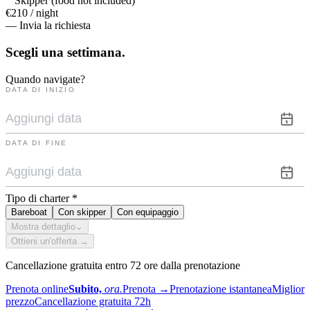
Skipper (food not included)
€210 / night
— Invia la richiesta
Scegli una
settimana.
Quando navigate?
DATA DI INIZIO
DATA DI FINE
Tipo di charter
*
Bareboat
Con skipper
Con equipaggio
Mostra dettaglio
⌄
Ottieni un'offerta →
Cancellazione gratuita entro 72 ore dalla prenotazione
Prenota online
Subito,
ora.
Prenota
→
Prenotazione istantanea
Miglior
prezzo
Cancellazione gratuita 72h