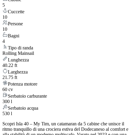
5
Cuccette
10
Persone
10
Bagni
4
Tipo di randa
Rolling Mainsail
Lunghezza
40.22 ft
Larghezza
21.75 ft
Potenza motore
60 cv
Serbatoio carburante
300 l
Serbatoio acqua
530 l
Scopri Isla 40 – My Tim, un catamaran da 5 cabine che unisce il
ritmo tranquillo di una crociera estiva del Dodecaneso al comfort e
alla stabilità di un moderno multiscafo. Varato nel 2023 e con una