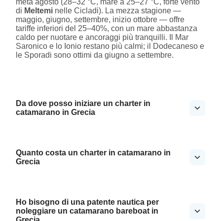
metà agosto (28–32 °C, mare a 25–27 °C, forte vento
di
Meltemi
nelle Cicladi). La mezza stagione —
maggio, giugno, settembre, inizio ottobre — offre
tariffe inferiori del 25–40%, con un mare abbastanza
caldo per nuotare e ancoraggi più tranquilli. Il Mar
Saronico e lo Ionio restano più calmi; il Dodecaneso e
le Sporadi sono ottimi da giugno a settembre.
Da dove posso iniziare un charter in
catamarano in Grecia
Quanto costa un charter in catamarano in
Grecia
Ho bisogno di una patente nautica per
noleggiare un catamarano bareboat in
Grecia