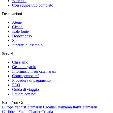
Bareboat
Con equipaggio completo
Destinazioni
Atene
Cicladi
Isole Ionie
Dodecaneso
Sporadi
Itinerari di esempio
Servizi
Chi siamo
Gestione yacht
Informazioni sui catamarani
Come prenotare?
Procedura di pagamento
FAQ
Guida di viaggio
Lavora con noi
Boat4You Group
Europe Yachts
Catamaran Croatia
Catamaran Italy
Catamaran
Caribbean
Yacht Charter Croatia