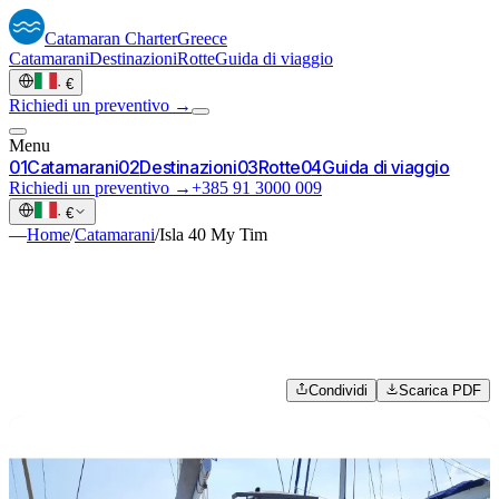
Catamaran
Charter
Greece
Catamarani
Destinazioni
Rotte
Guida di viaggio
·
€
Richiedi un preventivo →
Menu
0
1
Catamarani
0
2
Destinazioni
0
3
Rotte
0
4
Guida di viaggio
Richiedi un preventivo →
+385 91 3000 009
·
€
—
Home
/
Catamarani
/
Isla 40 My Tim
Condividi
Scarica PDF