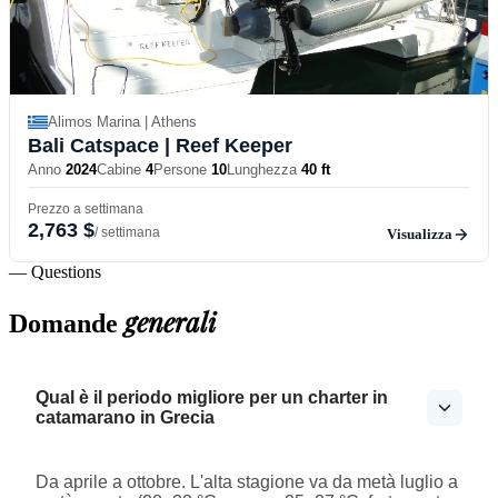
Alimos Marina | Athens
Bali Catspace
| Reef Keeper
Anno
2024
Cabine
4
Persone
10
Lunghezza
40 ft
Prezzo a settimana
2,763 $
/ settimana
Visualizza
— Questions
generali
Domande
Qual è il periodo migliore per un charter in
catamarano in Grecia
Da aprile a ottobre. L'alta stagione va da metà luglio a