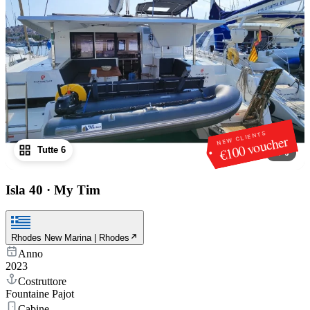
NEW CLIENTS
€100 voucher
Tutte 6
1
/
6
Isla 40
·
My Tim
Rhodes New Marina | Rhodes
Anno
2023
Costruttore
Fountaine Pajot
Cabine