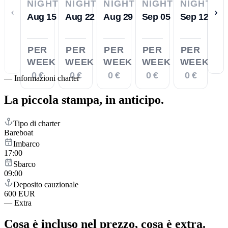
NIGHTS
NIGHTS
NIGHTS
NIGHTS
NIGHTS
‹
›
Aug 15
Aug 22
Aug 29
Sep 05
Sep 12
PER
PER
PER
PER
PER
WEEK
WEEK
WEEK
WEEK
WEEK
0 €
0 €
0 €
0 €
0 €
—
Informazioni charter
La piccola stampa,
in anticipo.
Tipo di charter
Bareboat
Imbarco
17:00
Sbarco
09:00
Deposito cauzionale
600 EUR
—
Extra
Cosa è incluso nel prezzo,
cosa è extra.