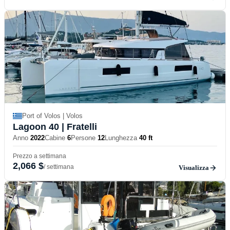
Port of Volos | Volos
Lagoon 40
| Fratelli
Anno
2022
Cabine
6
Persone
12
Lunghezza
40 ft
Prezzo a settimana
2,066 $
/ settimana
Visualizza