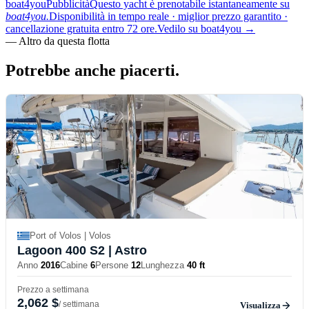
boat4you
Pubblicità
Questo yacht è prenotabile istantaneamente su
boat4you.
Disponibilità in tempo reale · miglior prezzo garantito ·
cancellazione gratuita entro 72 ore.
Vedilo su boat4you
→
—
Altro da questa flotta
Potrebbe anche
piacerti.
Port of Volos | Volos
Lagoon 400 S2
| Astro
Anno
2016
Cabine
6
Persone
12
Lunghezza
40 ft
Prezzo a settimana
2,062 $
/ settimana
Visualizza