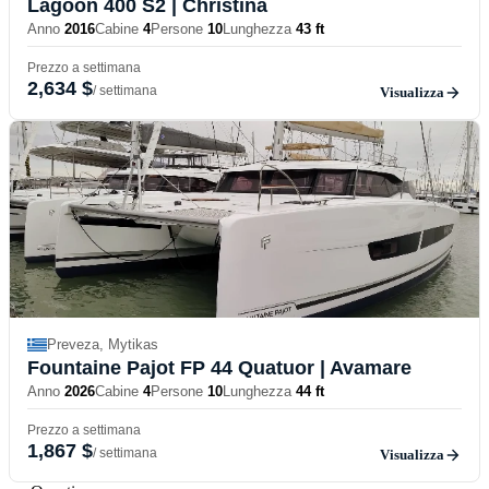
Lagoon 400 S2
| Christina
Anno
2016
Cabine
4
Persone
10
Lunghezza
43 ft
Prezzo a settimana
2,634 $
/ settimana
Visualizza
Preveza, Mytikas
Fountaine Pajot FP 44 Quatuor
| Avamare
Anno
2026
Cabine
4
Persone
10
Lunghezza
44 ft
Prezzo a settimana
1,867 $
/ settimana
Visualizza