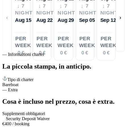
↓ 7
↓ 7
↓ 7
↓ 7
↓ 7
NIGHTS
NIGHTS
NIGHTS
NIGHTS
NIGHTS
‹
›
Aug 15
Aug 22
Aug 29
Sep 05
Sep 12
PER
PER
PER
PER
PER
WEEK
WEEK
WEEK
WEEK
WEEK
0 €
0 €
0 €
0 €
0 €
—
Informazioni charter
La piccola stampa,
in anticipo.
Tipo di charter
Bareboat
—
Extra
Cosa è incluso nel prezzo,
cosa è extra.
Supplementi obbligatori
Security Deposit Waiver
€400 / booking