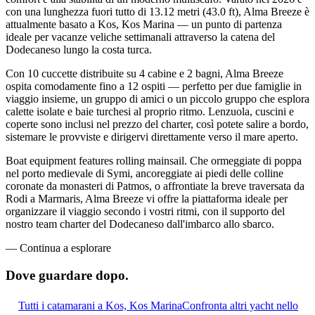
con una lunghezza fuori tutto di 13.12 metri (43.0 ft), Alma Breeze è
attualmente basato a Kos, Kos Marina — un punto di partenza
ideale per vacanze veliche settimanali attraverso la catena del
Dodecaneso lungo la costa turca.
Con 10 cuccette distribuite su 4 cabine e 2 bagni, Alma Breeze
ospita comodamente fino a 12 ospiti — perfetto per due famiglie in
viaggio insieme, un gruppo di amici o un piccolo gruppo che esplora
calette isolate e baie turchesi al proprio ritmo. Lenzuola, cuscini e
coperte sono inclusi nel prezzo del charter, così potete salire a bordo,
sistemare le provviste e dirigervi direttamente verso il mare aperto.
Boat equipment features rolling mainsail. Che ormeggiate di poppa
nel porto medievale di Symi, ancoreggiate ai piedi delle colline
coronate da monasteri di Patmos, o affrontiate la breve traversata da
Rodi a Marmaris, Alma Breeze vi offre la piattaforma ideale per
organizzare il viaggio secondo i vostri ritmi, con il supporto del
nostro team charter del Dodecaneso dall'imbarco allo sbarco.
—
Continua a esplorare
Dove guardare
dopo.
Tutti i catamarani a Kos, Kos Marina
Confronta altri yacht nello