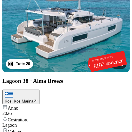
NEW CLIENTS
€100 voucher
Tutte 20
1
/
20
Lagoon 38
·
Alma Breeze
Kos, Kos Marina
Anno
2026
Costruttore
Lagoon
Cabine