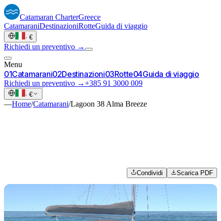
Catamaran
Charter
Greece
Catamarani
Destinazioni
Rotte
Guida di viaggio
·
€
Richiedi un preventivo →
Menu
0
1
Catamarani
0
2
Destinazioni
0
3
Rotte
0
4
Guida di viaggio
Richiedi un preventivo →
+385 91 3000 009
·
€
—
Home
/
Catamarani
/
Lagoon 38 Alma Breeze
Condividi
Scarica PDF