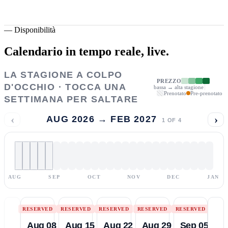
—
Disponibilità
Calendario in tempo reale,
live.
LA STAGIONE A COLPO
PREZZO
D'OCCHIO · TOCCA UNA
bassa → alta stagione
Prenotato
Pre-prenotato
SETTIMANA PER SALTARE
‹
›
AUG 2026 → FEB 2027
1
OF
4
AUG
SEP
OCT
NOV
DEC
JAN
RESERVED
RESERVED
RESERVED
RESERVED
RESERVED
Aug 08
Aug 15
Aug 22
Aug 29
Sep 05