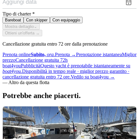
Tipo di charter
*
Bareboat
Con skipper
Con equipaggio
Mostra dettaglio
⌄
Ottieni un'offerta →
Cancellazione gratuita entro 72 ore dalla prenotazione
Prenota online
Subito,
ora.
Prenota
→
Prenotazione istantanea
Miglior
prezzo
Cancellazione gratuita 72h
boat4you
Pubblicità
Questo yacht è prenotabile istantaneamente su
boat4you.
Disponibilità in tempo reale · miglior prezzo garantito ·
cancellazione gratuita entro 72 ore.
Vedilo su boat4you
→
—
Altro da questa flotta
Potrebbe anche
piacerti.