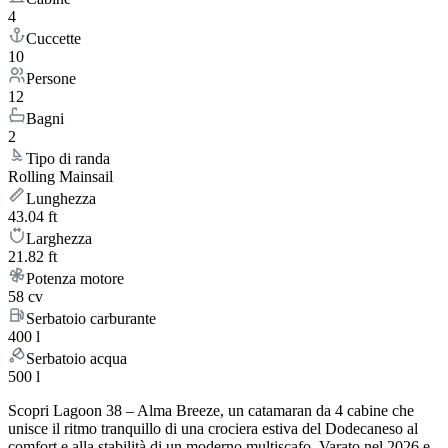
4
Cuccette
10
Persone
12
Bagni
2
Tipo di randa
Rolling Mainsail
Lunghezza
43.04 ft
Larghezza
21.82 ft
Potenza motore
58 cv
Serbatoio carburante
400 l
Serbatoio acqua
500 l
Scopri Lagoon 38 – Alma Breeze, un catamaran da 4 cabine che
unisce il ritmo tranquillo di una crociera estiva del Dodecaneso al
comfort e alla stabilità di un moderno multiscafo. Varato nel 2026 e