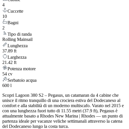
4
Cuccette
10
Bagni
2
Tipo di randa
Rolling Mainsail
Lunghezza
37.89 ft
Larghezza
21.42 ft
Potenza motore
54 cv
Serbatoio acqua
600 l
Scopri Lagoon 380 S2 – Pegasus, un catamaran da 4 cabine che
unisce il ritmo tranquillo di una crociera estiva del Dodecaneso al
comfort e alla stabilità di un moderno multiscafo. Varato nel 2015 e
con una lunghezza fuori tutto di 11.55 metri (37.9 ft), Pegasus è
attualmente basato a Rhodes New Marina | Rhodes — un punto di
partenza ideale per vacanze veliche settimanali attraverso la catena
del Dodecaneso lungo la costa turca.