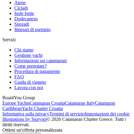
Atene
Cicladi
Isole Ionie
Dodecaneso
Sporadi
Itinerari di esempio
Servizi
Chi siamo
Gestione yacht
Informazioni sui catamarani
Come prenotare?
Procedura di pagamento
FAQ
Guida di viaggio
Lavora con noi
Boat4You Group
Europe Yachts
Catamaran Croatia
Catamaran Italy
Catamaran
Caribbean
Yacht Charter Croatia
Informativa sulla privacy
Termini di servizio
Impostazioni dei cookie
Illustrations by Storyset
© 2026 Catamaran Charter Greece. Tutti i
diritti riservati.
Ottieni un'offerta personalizzata