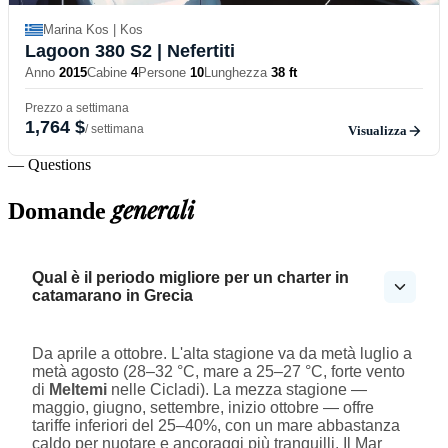
Marina Kos | Kos
Lagoon 380 S2
| Nefertiti
Anno
2015
Cabine
4
Persone
10
Lunghezza
38 ft
Prezzo a settimana
1,764 $
/ settimana
Visualizza
— Questions
generali
Domande
Qual è il periodo migliore per un charter in
catamarano in Grecia
Da aprile a ottobre. L'alta stagione va da metà luglio a
metà agosto (28–32 °C, mare a 25–27 °C, forte vento
di
Meltemi
nelle Cicladi). La mezza stagione —
maggio, giugno, settembre, inizio ottobre — offre
tariffe inferiori del 25–40%, con un mare abbastanza
caldo per nuotare e ancoraggi più tranquilli. Il Mar