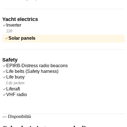
Yacht electrics
Inverter
220
Solar panels
Safety
EPIRB-Distress radio beacons
Life belts (Safety harness)
Life buoy
Life jackets
Liferaft
VHF radio
—
Disponibilità