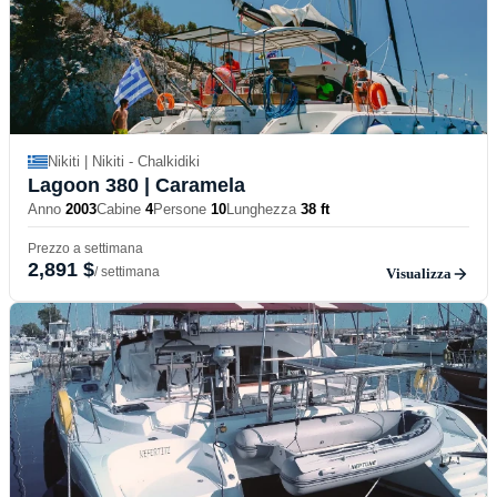
Nikiti | Nikiti - Chalkidiki
Lagoon 380
| Caramela
Anno
2003
Cabine
4
Persone
10
Lunghezza
38 ft
Prezzo a settimana
2,891 $
/ settimana
Visualizza