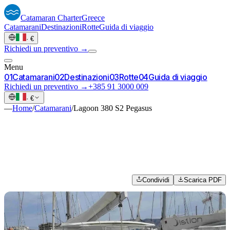
Catamaran
Charter
Greece
Catamarani
Destinazioni
Rotte
Guida di viaggio
·
€
Richiedi un preventivo →
Menu
0
1
Catamarani
0
2
Destinazioni
0
3
Rotte
0
4
Guida di viaggio
Richiedi un preventivo →
+385 91 3000 009
·
€
—
Home
/
Catamarani
/
Lagoon 380 S2 Pegasus
Condividi
Scarica PDF