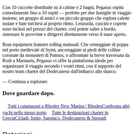
Con 10 cuccette distribuite su 4 cabine e 2 bagni, Pegasus ospita
comodamente fino a 10 ospiti — perfetto per due famiglie in viaggio
insieme, un gruppo di amici o un piccolo gruppo che esplora calette
isolate e baie turchesi al proprio ritmo. Lenzuola, cuscini e coperte
sono inclusi nel prezzo del charter, così potete salire a bordo,
sistemare le provviste e dirigervi direttamente verso il mare aperto.
Boat equipment features rolling mainsail. Che ormeggiate di poppa
nel porto medievale di Symi, ancoreggiate ai piedi delle colline
coronate da monasteri di Patmos, o affrontiate la breve traversata da
Rodi a Marmaris, Pegasus vi offre la piattaforma ideale per
organizzare il viaggio secondo i vostri ritmi, con il supporto del
nostro team charter del Dodecaneso dall'imbarco allo sbarco.
—
Continua a esplorare
Dove guardare
dopo.
Tutti i catamarani a Rhodes New Marina | Rhodes
Confronta altri
yacht nello stesso porto
Tutte le destinazioni charter in
Grecia
Cicladi, Ionio, Saronico, Dodecaneso & Sporadi