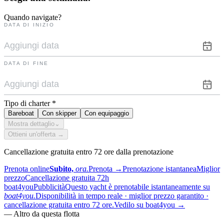
Quando navigate?
DATA DI INIZIO
DATA DI FINE
Tipo di charter
*
Bareboat
Con skipper
Con equipaggio
Mostra dettaglio
⌄
Ottieni un'offerta →
Cancellazione gratuita entro 72 ore dalla prenotazione
Prenota online
Subito,
ora.
Prenota
→
Prenotazione istantanea
Miglior
prezzo
Cancellazione gratuita 72h
boat4you
Pubblicità
Questo yacht è prenotabile istantaneamente su
boat4you.
Disponibilità in tempo reale · miglior prezzo garantito ·
cancellazione gratuita entro 72 ore.
Vedilo su boat4you
→
—
Altro da questa flotta