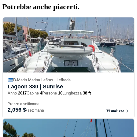
Potrebbe anche
piacerti.
D-Marin Marina Lefkas | Lefkada
Lagoon 380
| Sunrise
Anno
2017
Cabine
4
Persone
10
Lunghezza
38 ft
Prezzo a settimana
2,056 $
/ settimana
Visualizza