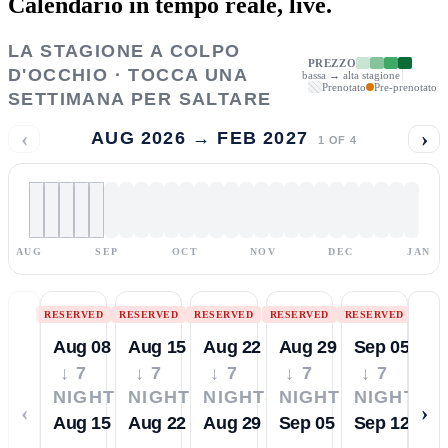
Calendario in tempo reale,
live.
LA STAGIONE A COLPO
PREZZO
D'OCCHIO · TOCCA UNA
bassa → alta stagione
Prenotato
Pre-prenotato
SETTIMANA PER SALTARE
‹
›
AUG 2026 → FEB 2027
1
OF
4
AUG
SEP
OCT
NOV
DEC
JAN
RESERVED
RESERVED
RESERVED
RESERVED
RESERVED
Aug 08
Aug 15
Aug 22
Aug 29
Sep 05
↓ 7
↓ 7
↓ 7
↓ 7
↓ 7
NIGHTS
NIGHTS
NIGHTS
NIGHTS
NIGHTS
‹
›
Aug 15
Aug 22
Aug 29
Sep 05
Sep 12