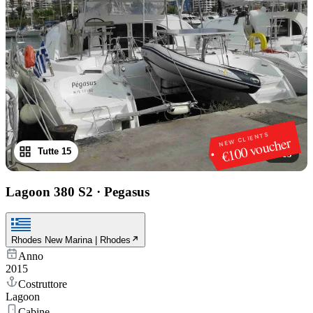
NEW CLIENTS
€100 voucher
Tutte 15
1
/
15
Lagoon 380 S2
·
Pegasus
Rhodes New Marina | Rhodes
Anno
2015
Costruttore
Lagoon
Cabine