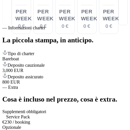
PER
PER
PER
PER
PER
WEEK
WEEK
WEEK
WEEK
WEEK
0 €
0 €
0 €
0 €
0 €
—
Informazioni charter
La piccola stampa,
in anticipo.
Tipo di charter
Bareboat
Deposito cauzionale
3,000 EUR
Deposito assicurato
800 EUR
—
Extra
Cosa è incluso nel prezzo,
cosa è extra.
Supplementi obbligatori
Service Pack
€230 / booking
Opzionale