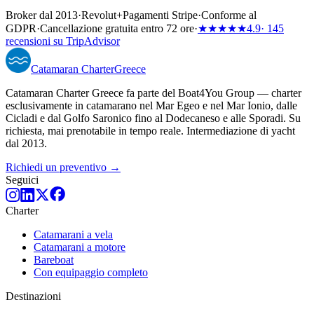
Broker dal 2013
·
Revolut
+
Pagamenti Stripe
·
Conforme al
GDPR
·
Cancellazione gratuita entro 72 ore
·
★★★★★
4.9
· 145
recensioni su TripAdvisor
Catamaran
Charter
Greece
Catamaran Charter Greece fa parte del Boat4You Group — charter
esclusivamente in catamarano nel Mar Egeo e nel Mar Ionio, dalle
Cicladi e dal Golfo Saronico fino al Dodecaneso e alle Sporadi. Su
richiesta, mai prenotabile in tempo reale. Intermediazione di yacht
dal 2013.
Richiedi un preventivo →
Seguici
Charter
Catamarani a vela
Catamarani a motore
Bareboat
Con equipaggio completo
Destinazioni