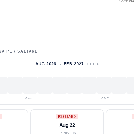
Horsesho
NA PER SALTARE
AUG 2026 → FEB 2027
1
OF
4
OCT
NOV
RESERVED
Aug 22
S
↓ 7 NIGHTS