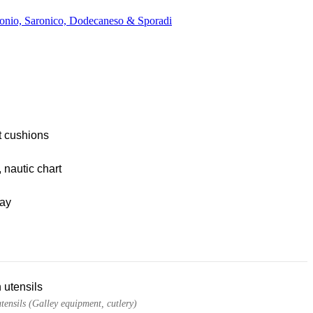
 Ionio, Saronico, Dodecaneso & Sporadi
t cushions
, nautic chart
ay
 utensils
tensils (Galley equipment, cutlery)