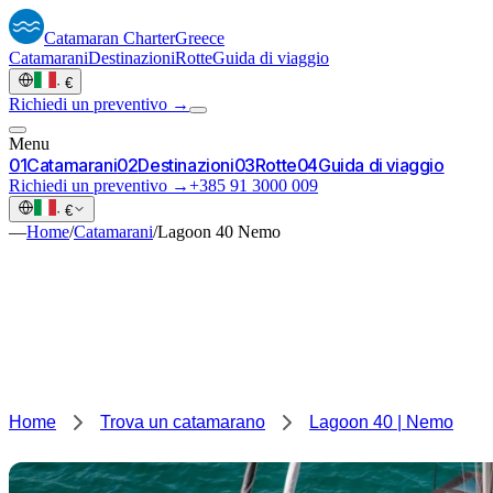
Catamaran
Charter
Greece
Catamarani
Destinazioni
Rotte
Guida di viaggio
·
€
Richiedi un preventivo →
Menu
0
1
Catamarani
0
2
Destinazioni
0
3
Rotte
0
4
Guida di viaggio
Richiedi un preventivo →
+385 91 3000 009
·
€
—
Home
/
Catamarani
/
Lagoon 40 Nemo
Home
Trova un catamarano
Lagoon 40 | Nemo