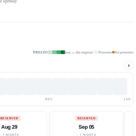
e lifebuoy
PREZZO
bassa → alta stagione
Prenotato
Pre-prenotato
›
DEC
JAN
RESERVED
RESERVED
Aug 29
Sep 05
↓ 7 NIGHTS
↓ 7 NIGHTS