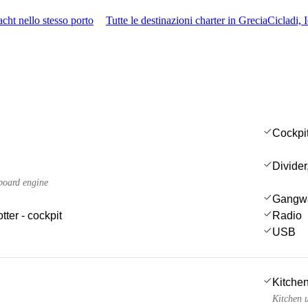
acht nello stesso porto
Tutte le destinazioni charter in Grecia
Cicladi,
Cockpi
Divider
board engine
Gangw
tter - cockpit
Radio
USB
Kitchen
Kitchen u