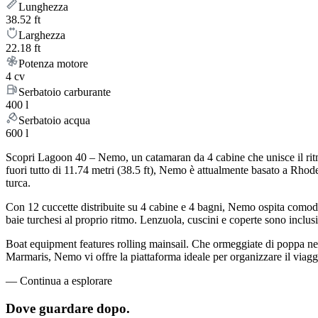
Lunghezza
38.52 ft
Larghezza
22.18 ft
Potenza motore
4 cv
Serbatoio carburante
400 l
Serbatoio acqua
600 l
Scopri Lagoon 40 – Nemo, un catamaran da 4 cabine che unisce il ritmo
fuori tutto di 11.74 metri (38.5 ft), Nemo è attualmente basato a Rho
turca.
Con 12 cuccette distribuite su 4 cabine e 4 bagni, Nemo ospita comoda
baie turchesi al proprio ritmo. Lenzuola, cuscini e coperte sono inclusi 
Boat equipment features rolling mainsail. Che ormeggiate di poppa nel 
Marmaris, Nemo vi offre la piattaforma ideale per organizzare il viagg
—
Continua a esplorare
Dove guardare
dopo.