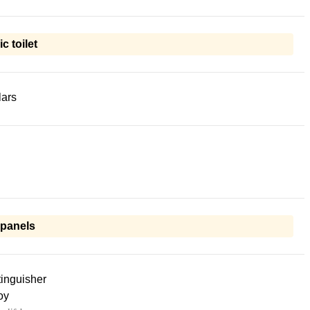
ic toilet
lars
 panels
tinguisher
oy