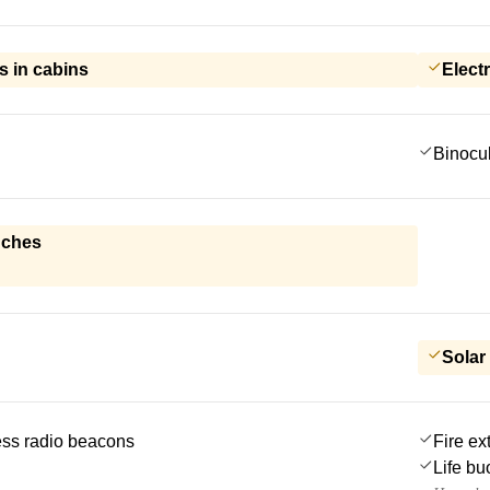
ns in cabins
Electr
Binocu
nches
Solar
ss radio beacons
Fire ex
Life bu