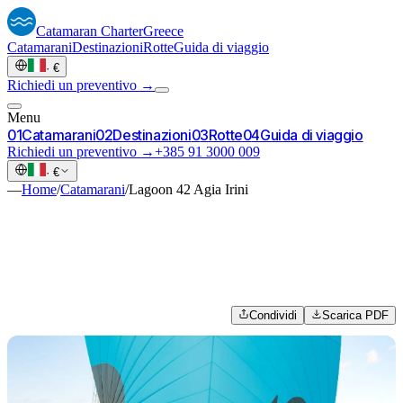
Catamaran
Charter
Greece
Catamarani
Destinazioni
Rotte
Guida di viaggio
·
€
Richiedi un preventivo →
Menu
0
1
Catamarani
0
2
Destinazioni
0
3
Rotte
0
4
Guida di viaggio
Richiedi un preventivo →
+385 91 3000 009
·
€
—
Home
/
Catamarani
/
Lagoon 42 Agia Irini
Condividi
Scarica PDF