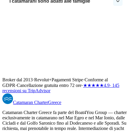
I catamarani sono adatti alle famiglie
Broker dal 2013
·
Revolut
+
Pagamenti Stripe
·
Conforme al
GDPR
·
Cancellazione gratuita entro 72 ore
·
★★★★★
4.9
· 145
recensioni su TripAdvisor
Catamaran
Charter
Greece
Catamaran Charter Greece fa parte del Boat4You Group — charter
esclusivamente in catamarano nel Mar Egeo e nel Mar Ionio, dalle
Cicladi e dal Golfo Saronico fino al Dodecaneso e alle Sporadi. Su
richiesta, mai prenotabile in tempo reale. Intermediazione di yacht