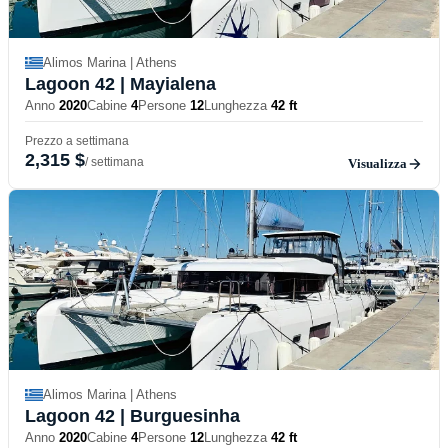
Alimos Marina | Athens
Lagoon 42
| Mayialena
Anno
2020
Cabine
4
Persone
12
Lunghezza
42 ft
Prezzo a settimana
2,315 $
/ settimana
Visualizza
Alimos Marina | Athens
Lagoon 42
| Burguesinha
Anno
2020
Cabine
4
Persone
12
Lunghezza
42 ft