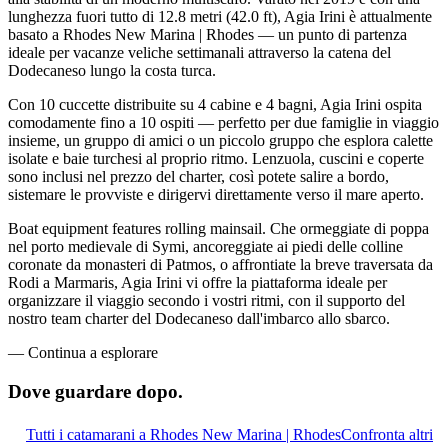
lunghezza fuori tutto di 12.8 metri (42.0 ft), Agia Irini è attualmente
basato a Rhodes New Marina | Rhodes — un punto di partenza
ideale per vacanze veliche settimanali attraverso la catena del
Dodecaneso lungo la costa turca.
Con 10 cuccette distribuite su 4 cabine e 4 bagni, Agia Irini ospita
comodamente fino a 10 ospiti — perfetto per due famiglie in viaggio
insieme, un gruppo di amici o un piccolo gruppo che esplora calette
isolate e baie turchesi al proprio ritmo. Lenzuola, cuscini e coperte
sono inclusi nel prezzo del charter, così potete salire a bordo,
sistemare le provviste e dirigervi direttamente verso il mare aperto.
Boat equipment features rolling mainsail. Che ormeggiate di poppa
nel porto medievale di Symi, ancoreggiate ai piedi delle colline
coronate da monasteri di Patmos, o affrontiate la breve traversata da
Rodi a Marmaris, Agia Irini vi offre la piattaforma ideale per
organizzare il viaggio secondo i vostri ritmi, con il supporto del
nostro team charter del Dodecaneso dall'imbarco allo sbarco.
—
Continua a esplorare
Dove guardare
dopo.
Tutti i catamarani a Rhodes New Marina | Rhodes
Confronta altri