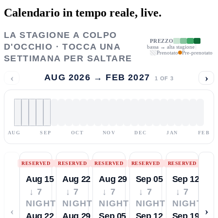
Calendario in tempo reale,
live.
LA STAGIONE A COLPO
PREZZO
D'OCCHIO · TOCCA UNA
bassa → alta stagione
Prenotato
Pre-prenotato
SETTIMANA PER SALTARE
‹
›
AUG 2026 → FEB 2027
1
OF
3
AUG
SEP
OCT
NOV
DEC
JAN
FEB
RESERVED
RESERVED
RESERVED
RESERVED
RESERVED
Aug 15
Aug 22
Aug 29
Sep 05
Sep 12
↓ 7
↓ 7
↓ 7
↓ 7
↓ 7
NIGHTS
NIGHTS
NIGHTS
NIGHTS
NIGHTS
‹
›
Aug 22
Aug 29
Sep 05
Sep 12
Sep 19