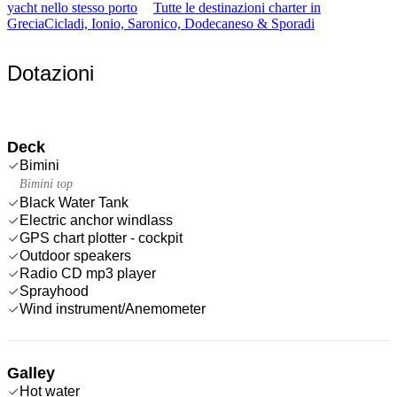
yacht nello stesso porto
Tutte le destinazioni charter in
Grecia
Cicladi, Ionio, Saronico, Dodecaneso & Sporadi
Dotazioni
Deck
Bimini
Bimini top
Black Water Tank
Electric anchor windlass
GPS chart plotter - cockpit
Outdoor speakers
Radio CD mp3 player
Sprayhood
Wind instrument/Anemometer
Galley
Hot water