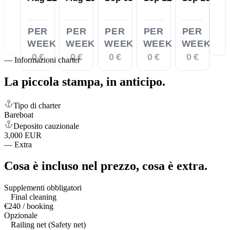
PER
PER
PER
PER
PER
WEEK
WEEK
WEEK
WEEK
WEEK
0 €
0 €
0 €
0 €
0 €
—
Informazioni charter
La piccola stampa,
in anticipo.
Tipo di charter
Bareboat
Deposito cauzionale
3,000 EUR
—
Extra
Cosa è incluso nel prezzo,
cosa è extra.
Supplementi obbligatori
Final cleaning
€240 / booking
Opzionale
Railing net (Safety net)