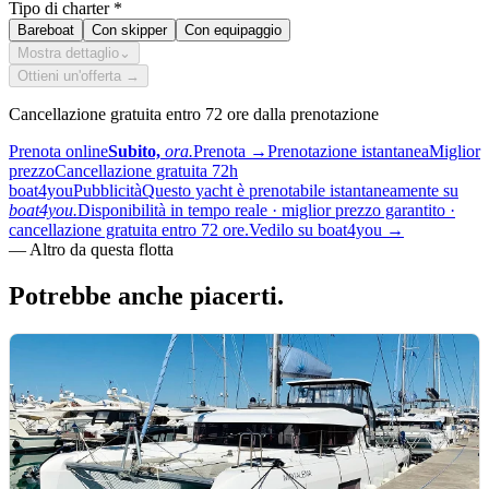
Tipo di charter
*
Bareboat
Con skipper
Con equipaggio
Mostra dettaglio
⌄
Ottieni un'offerta →
Cancellazione gratuita entro 72 ore dalla prenotazione
Prenota online
Subito,
ora.
Prenota
→
Prenotazione istantanea
Miglior
prezzo
Cancellazione gratuita 72h
boat4you
Pubblicità
Questo yacht è prenotabile istantaneamente su
boat4you.
Disponibilità in tempo reale · miglior prezzo garantito ·
cancellazione gratuita entro 72 ore.
Vedilo su boat4you
→
—
Altro da questa flotta
Potrebbe anche
piacerti.