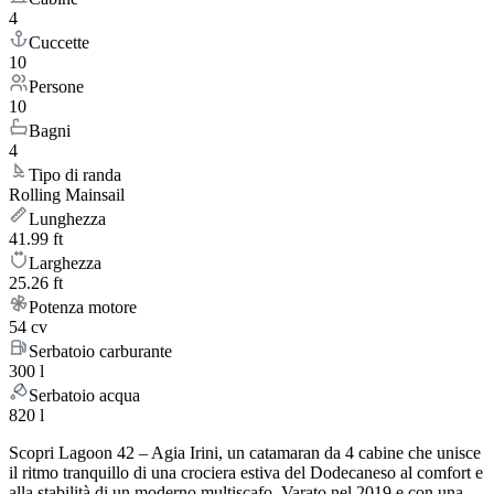
4
Cuccette
10
Persone
10
Bagni
4
Tipo di randa
Rolling Mainsail
Lunghezza
41.99 ft
Larghezza
25.26 ft
Potenza motore
54 cv
Serbatoio carburante
300 l
Serbatoio acqua
820 l
Scopri Lagoon 42 – Agia Irini, un catamaran da 4 cabine che unisce
il ritmo tranquillo di una crociera estiva del Dodecaneso al comfort e
alla stabilità di un moderno multiscafo. Varato nel 2019 e con una