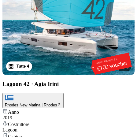
NEW CLIENTS
€100 voucher
Tutte 4
1
/
4
Lagoon 42
·
Agia Irini
Rhodes New Marina | Rhodes
Anno
2019
Costruttore
Lagoon
Cabine