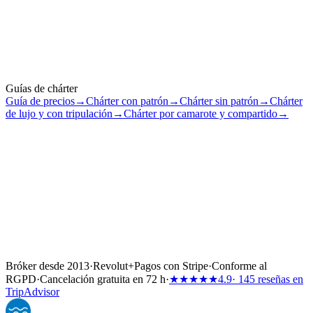
¿Cómo reservo?
+
Comparta las fechas, la base, el número de tripulantes y su
experiencia náutica. Le responderemos con yates que encajan, fotos
reales y un precio claro. Usted elige el catamarán. Nosotros nos
encargamos del resto.
Guías de chárter
Guía de precios
→
Chárter con patrón
→
Chárter sin patrón
→
Chárter
de lujo y con tripulación
→
Chárter por camarote y compartido
→
Bróker desde 2013
·
Revolut
+
Pagos con Stripe
·
Conforme al
RGPD
·
Cancelación gratuita en 72 h
·
★★★★★
4.9
· 145 reseñas en
TripAdvisor