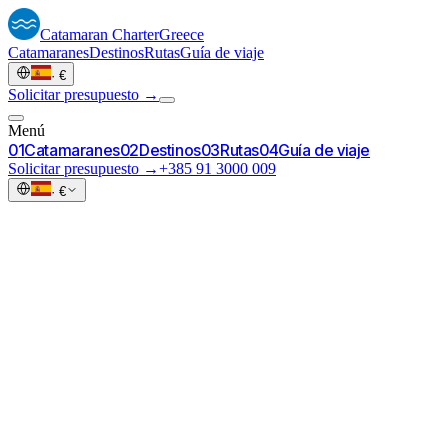
Catamaran
Charter
Greece
Catamaranes
Destinos
Rutas
Guía de viaje
·
€
Solicitar presupuesto →
Menú
0
1
Catamaranes
0
2
Destinos
0
3
Rutas
0
4
Guía de viaje
Solicitar presupuesto →
+385 91 3000 009
·
€