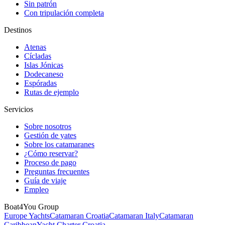
Sin patrón
Con tripulación completa
Destinos
Atenas
Cícladas
Islas Jónicas
Dodecaneso
Espóradas
Rutas de ejemplo
Servicios
Sobre nosotros
Gestión de yates
Sobre los catamaranes
¿Cómo reservar?
Proceso de pago
Preguntas frecuentes
Guía de viaje
Empleo
Boat4You Group
Europe Yachts
Catamaran Croatia
Catamaran Italy
Catamaran
Caribbean
Yacht Charter Croatia