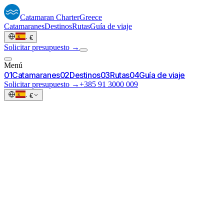
Catamaran
Charter
Greece
Catamaranes
Destinos
Rutas
Guía de viaje
·
€
Solicitar presupuesto →
Menú
0
1
Catamaranes
0
2
Destinos
0
3
Rutas
0
4
Guía de viaje
Solicitar presupuesto →
+385 91 3000 009
·
€