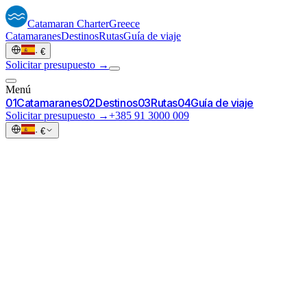
Catamaran
Charter
Greece
Catamaranes
Destinos
Rutas
Guía de viaje
·
€
Solicitar presupuesto →
Menú
0
1
Catamaranes
0
2
Destinos
0
3
Rutas
0
4
Guía de viaje
Solicitar presupuesto →
+385 91 3000 009
·
€