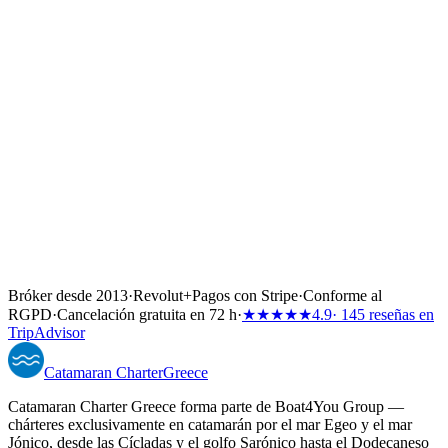
↓
Bróker desde 2013
·
Revolut
+
Pagos con Stripe
·
Conforme al
RGPD
·
Cancelación gratuita en 72 h
·
★★★★★
4.9
· 145 reseñas en
TripAdvisor
Catamaran
Charter
Greece
Catamaran Charter Greece forma parte de Boat4You Group —
chárteres exclusivamente en catamarán por el mar Egeo y el mar
Jónico, desde las Cícladas y el golfo Sarónico hasta el Dodecaneso