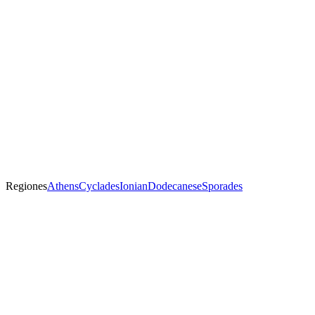
Regiones
Athens
Cyclades
Ionian
Dodecanese
Sporades