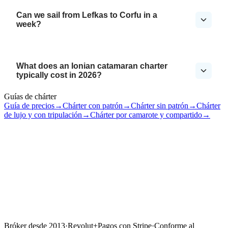
Can we sail from Lefkas to Corfu in a
week?
What does an Ionian catamaran charter
typically cost in 2026?
Guías de chárter
Guía de precios
→
Chárter con patrón
→
Chárter sin patrón
→
Chárter
de lujo y con tripulación
→
Chárter por camarote y compartido
→
Bróker desde 2013
·
Revolut
+
Pagos con Stripe
·
Conforme al