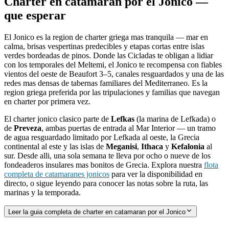
Charter en catamaran por el Jonico —
que esperar
El Jonico es la region de charter griega mas tranquila — mar en
calma, brisas vespertinas predecibles y etapas cortas entre islas
verdes bordeadas de pinos. Donde las Cicladas te obligan a lidiar
con los temporales del Meltemi, el Jonico te recompensa con fiables
vientos del oeste de Beaufort 3–5, canales resguardados y una de las
redes mas densas de tabernas familiares del Mediterraneo. Es la
region griega preferida por las tripulaciones y familias que navegan
en charter por primera vez.
El charter jonico clasico parte de
Lefkas
(la marina de Lefkada) o
de
Preveza
, ambas puertas de entrada al Mar Interior — un tramo
de agua resguardado limitado por Lefkada al oeste, la Grecia
continental al este y las islas de
Meganisi
,
Ithaca
y
Kefalonia
al
sur. Desde alli, una sola semana te lleva por ocho o nueve de los
fondeaderos insulares mas bonitos de Grecia. Explora nuestra
flota
completa de catamaranes jonicos
para ver la disponibilidad en
directo, o sigue leyendo para conocer las notas sobre la ruta, las
marinas y la temporada.
Leer la guia completa de charter en catamaran por el Jonico