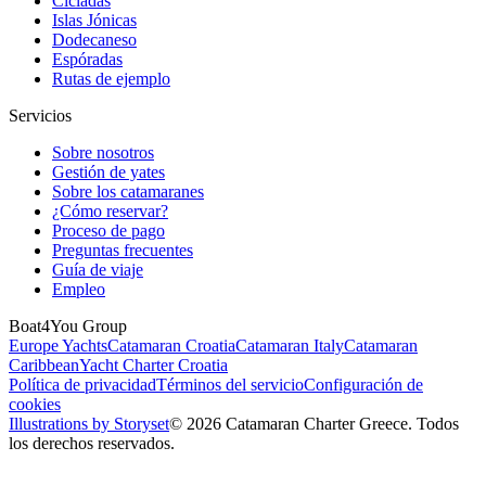
Cícladas
Islas Jónicas
Dodecaneso
Espóradas
Rutas de ejemplo
Servicios
Sobre nosotros
Gestión de yates
Sobre los catamaranes
¿Cómo reservar?
Proceso de pago
Preguntas frecuentes
Guía de viaje
Empleo
Boat4You Group
Europe Yachts
Catamaran Croatia
Catamaran Italy
Catamaran
Caribbean
Yacht Charter Croatia
Política de privacidad
Términos del servicio
Configuración de
cookies
Illustrations by Storyset
© 2026 Catamaran Charter Greece. Todos
los derechos reservados.