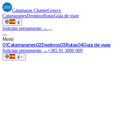
Catamaran
Charter
Greece
Catamaranes
Destinos
Rutas
Guía de viaje
·
€
Solicitar presupuesto →
Menú
0
1
Catamaranes
0
2
Destinos
0
3
Rutas
0
4
Guía de viaje
Solicitar presupuesto →
+385 91 3000 009
·
€