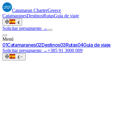
Catamaran
Charter
Greece
Catamaranes
Destinos
Rutas
Guía de viaje
·
€
Solicitar presupuesto →
Menú
0
1
Catamaranes
0
2
Destinos
0
3
Rutas
0
4
Guía de viaje
Solicitar presupuesto →
+385 91 3000 009
·
€
✓
Sus fechas y una base griega preferida — Atenas, Lavrio, Al