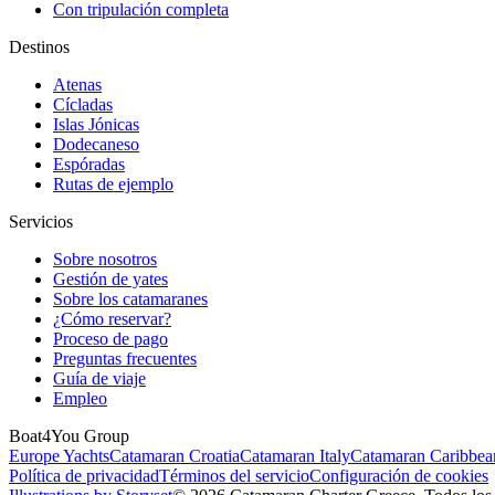
Con tripulación completa
Destinos
Atenas
Cícladas
Islas Jónicas
Dodecaneso
Espóradas
Rutas de ejemplo
Servicios
Sobre nosotros
Gestión de yates
Sobre los catamaranes
¿Cómo reservar?
Proceso de pago
Preguntas frecuentes
Guía de viaje
Empleo
Boat4You Group
Europe Yachts
Catamaran Croatia
Catamaran Italy
Catamaran Caribbea
Política de privacidad
Términos del servicio
Configuración de cookies