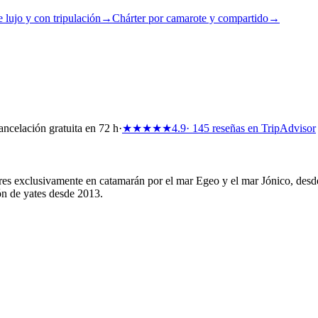
 lujo y con tripulación
→
Chárter por camarote y compartido
→
ncelación gratuita en 72 h
·
★★★★★
4.9
· 145 reseñas en TripAdvisor
 exclusivamente en catamarán por el mar Egeo y el mar Jónico, desde l
ón de yates desde 2013.