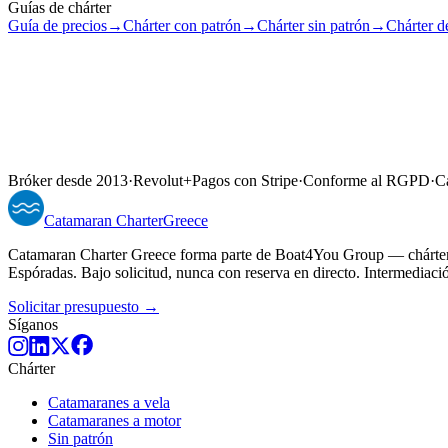
Guías de chárter
Guía de precios
→
Chárter con patrón
→
Chárter sin patrón
→
Chárter de
Bróker desde 2013
·
Revolut
+
Pagos con Stripe
·
Conforme al RGPD
·
Ca
Catamaran
Charter
Greece
Catamaran Charter Greece forma parte de Boat4You Group — chárteres
Espóradas. Bajo solicitud, nunca con reserva en directo. Intermediaci
Solicitar presupuesto →
Síganos
Chárter
Catamaranes a vela
Catamaranes a motor
Sin patrón