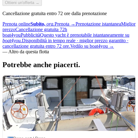
Ottieni un'offerta →
Cancellazione gratuita entro 72 ore dalla prenotazione
Prenota online
Subito,
ora.
Prenota
→
Prenotazione istantanea
Miglior
prezzo
Cancellazione gratuita 72h
boat4you
Pubblicità
Questo yacht è prenotabile istantaneamente su
boat4you.
Disponibilità in tempo reale · miglior prezzo garantito ·
cancellazione gratuita entro 72 ore.
Vedilo su boat4you
→
—
Altro da questa flotta
Potrebbe anche
piacerti.