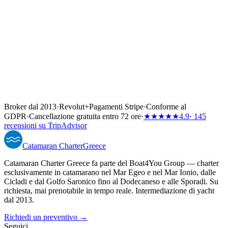
Broker dal 2013
·
Revolut
+
Pagamenti Stripe
·
Conforme al
GDPR
·
Cancellazione gratuita entro 72 ore
·
★★★★★
4.9
· 145
recensioni su TripAdvisor
Catamaran
Charter
Greece
Catamaran Charter Greece fa parte del Boat4You Group — charter
esclusivamente in catamarano nel Mar Egeo e nel Mar Ionio, dalle
Cicladi e dal Golfo Saronico fino al Dodecaneso e alle Sporadi. Su
richiesta, mai prenotabile in tempo reale. Intermediazione di yacht
dal 2013.
Richiedi un preventivo →
Seguici