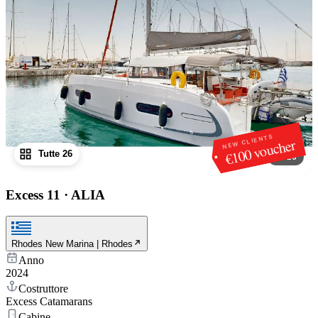
NEW CLIENTS
€100 voucher
Tutte 26
1
/
26
Excess 11
·
ALIA
Rhodes New Marina | Rhodes
Anno
2024
Costruttore
Excess Catamarans
Cabine