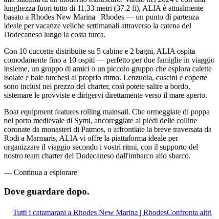
lunghezza fuori tutto di 11.33 metri (37.2 ft), ALIA è attualmente
basato a Rhodes New Marina | Rhodes — un punto di partenza
ideale per vacanze veliche settimanali attraverso la catena del
Dodecaneso lungo la costa turca.
Con 10 cuccette distribuite su 5 cabine e 2 bagni, ALIA ospita
comodamente fino a 10 ospiti — perfetto per due famiglie in viaggio
insieme, un gruppo di amici o un piccolo gruppo che esplora calette
isolate e baie turchesi al proprio ritmo. Lenzuola, cuscini e coperte
sono inclusi nel prezzo del charter, così potete salire a bordo,
sistemare le provviste e dirigervi direttamente verso il mare aperto.
Boat equipment features rolling mainsail. Che ormeggiate di poppa
nel porto medievale di Symi, ancoreggiate ai piedi delle colline
coronate da monasteri di Patmos, o affrontiate la breve traversata da
Rodi a Marmaris, ALIA vi offre la piattaforma ideale per
organizzare il viaggio secondo i vostri ritmi, con il supporto del
nostro team charter del Dodecaneso dall'imbarco allo sbarco.
—
Continua a esplorare
Dove guardare
dopo.
Tutti i catamarani a Rhodes New Marina | Rhodes
Confronta altri