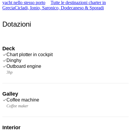
yacht nello stesso porto
Tutte le destinazioni charter in
Grecia
Cicladi, Ionio, Saronico, Dodecaneso & Sporadi
Dotazioni
Deck
Chart plotter in cockpit
Dinghy
Outboard engine
3hp
Galley
Coffee machine
Coffee maker
Interior