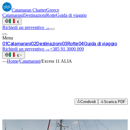
Catamaran
Charter
Greece
Catamarani
Destinazioni
Rotte
Guida di viaggio
·
€
Richiedi un preventivo →
Menu
0
1
Catamarani
0
2
Destinazioni
0
3
Rotte
0
4
Guida di viaggio
Richiedi un preventivo →
+385 91 3000 009
·
€
—
Home
/
Catamarani
/
Excess 11 ALIA
Condividi
Scarica PDF