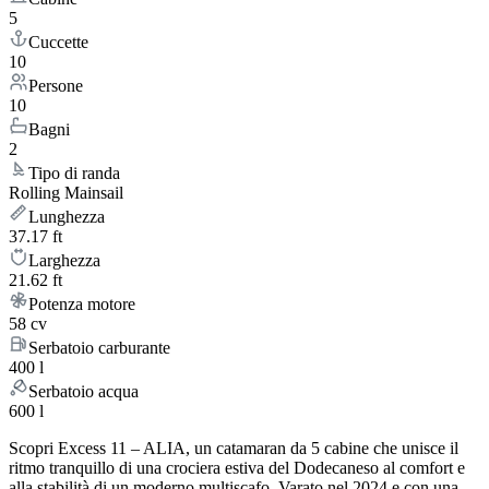
5
Cuccette
10
Persone
10
Bagni
2
Tipo di randa
Rolling Mainsail
Lunghezza
37.17 ft
Larghezza
21.62 ft
Potenza motore
58 cv
Serbatoio carburante
400 l
Serbatoio acqua
600 l
Scopri Excess 11 – ALIA, un catamaran da 5 cabine che unisce il
ritmo tranquillo di una crociera estiva del Dodecaneso al comfort e
alla stabilità di un moderno multiscafo. Varato nel 2024 e con una