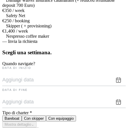
Damage waiver insurance catamarans (+ reduced refundable
deposit 700 Euro)
€350 / week
Safety Net
€250 / booking
Skipper ( + provisioning)
€1,400 / week
Nespresso coffee maker
— Invia la richiesta
Scegli una
settimana.
Quando navigate?
DATA DI INIZIO
DATA DI FINE
Tipo di charter
*
Bareboat
Con skipper
Con equipaggio
Mostra dettaglio
⌄