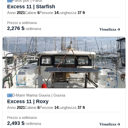
Paros port | Paros
Excess 11
| Starfish
Anno
2021
Cabine
6
Persone
14
Lunghezza
37 ft
Prezzo a settimana
2,276 $
/ settimana
Visualizza
D-Marin Marina Gouvia | Gouvia
Excess 11
| Roxy
Anno
2021
Cabine
6
Persone
14
Lunghezza
37 ft
Prezzo a settimana
2,493 $
/ settimana
Visualizza