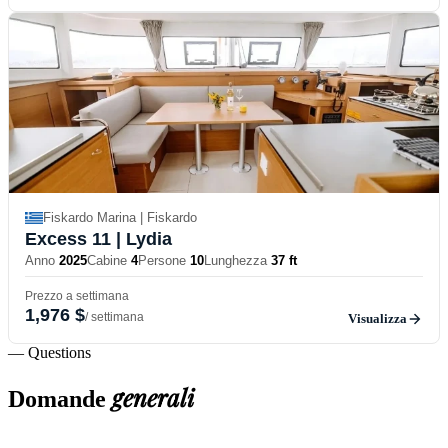
Fiskardo Marina | Fiskardo
Excess 11
| Lydia
Anno
2025
Cabine
4
Persone
10
Lunghezza
37 ft
Prezzo a settimana
1,976 $
/ settimana
Visualizza
— Questions
generali
Domande