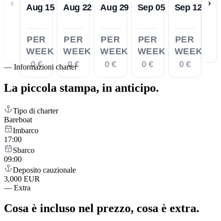
‹
›
Aug 15
Aug 22
Aug 29
Sep 05
Sep 12
PER
PER
PER
PER
PER
WEEK
WEEK
WEEK
WEEK
WEEK
0 €
0 €
0 €
0 €
0 €
—
Informazioni charter
La piccola stampa,
in anticipo.
Tipo di charter
Bareboat
Imbarco
17:00
Sbarco
09:00
Deposito cauzionale
3,000 EUR
—
Extra
Cosa è incluso nel prezzo,
cosa è extra.