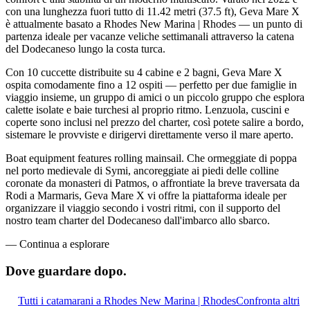
con una lunghezza fuori tutto di 11.42 metri (37.5 ft), Geva Mare X
è attualmente basato a Rhodes New Marina | Rhodes — un punto di
partenza ideale per vacanze veliche settimanali attraverso la catena
del Dodecaneso lungo la costa turca.
Con 10 cuccette distribuite su 4 cabine e 2 bagni, Geva Mare X
ospita comodamente fino a 12 ospiti — perfetto per due famiglie in
viaggio insieme, un gruppo di amici o un piccolo gruppo che esplora
calette isolate e baie turchesi al proprio ritmo. Lenzuola, cuscini e
coperte sono inclusi nel prezzo del charter, così potete salire a bordo,
sistemare le provviste e dirigervi direttamente verso il mare aperto.
Boat equipment features rolling mainsail. Che ormeggiate di poppa
nel porto medievale di Symi, ancoreggiate ai piedi delle colline
coronate da monasteri di Patmos, o affrontiate la breve traversata da
Rodi a Marmaris, Geva Mare X vi offre la piattaforma ideale per
organizzare il viaggio secondo i vostri ritmi, con il supporto del
nostro team charter del Dodecaneso dall'imbarco allo sbarco.
—
Continua a esplorare
Dove guardare
dopo.
Tutti i catamarani a Rhodes New Marina | Rhodes
Confronta altri