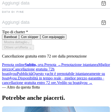
DATA DI FINE
Tipo di charter
*
Bareboat
Con skipper
Con equipaggio
Mostra dettaglio
⌄
Ottieni un'offerta →
Cancellazione gratuita entro 72 ore dalla prenotazione
Prenota online
Subito,
ora.
Prenota
→
Prenotazione istantanea
Miglior
prezzo
Cancellazione gratuita 72h
boat4you
Pubblicità
Questo yacht è prenotabile istantaneamente su
boat4you.
Disponibilità in tempo reale · miglior prezzo garantito ·
cancellazione gratuita entro 72 ore.
Vedilo su boat4you
→
—
Altro da questa flotta
Potrebbe anche
piacerti.