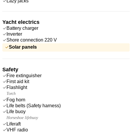
Lazy jacks
Yacht electrics
Battery charger
Inverter
Shore connection 220 V
Solar panels
Safety
Fire extinguisher
First aid kit
Flashlight
Torch
Fog horn
Life belts (Safety harness)
Life buoy
Horseshoe lifebuoy
Liferaft
VHF radio