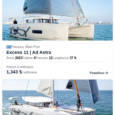
Preveza, Main Port
Excess 11
| Ad Astra
Anno
2023
Cabine
4
Persone
12
Lunghezza
37 ft
Prezzo a settimana
1,343 $
/ settimana
Visualizza