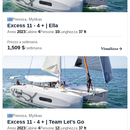
Preveza, Mytikas
Excess 11 - 4 +
| Ella
Anno
2023
Cabine
4
Persone
10
Lunghezza
37 ft
Prezzo a settimana
1,509 $
/ settimana
Visualizza
Preveza, Mytikas
Excess 11 - 4 +
| Team Let's Go
Anno
2023
Cabine
4
Persone
12
Lunghezza
37 ft