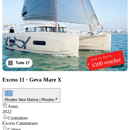
NEW CLIENTS
€100 voucher
Tutte 17
1
/
17
Excess 11
·
Geva Mare X
Rhodes New Marina | Rhodes
Anno
2022
Costruttore
Excess Catamarans
Cabine