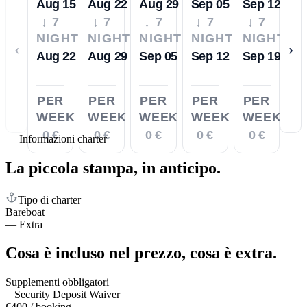
Aug 15
Aug 22
Aug 29
Sep 05
Sep 12
↓ 7
↓ 7
↓ 7
↓ 7
↓ 7
NIGHTS
NIGHTS
NIGHTS
NIGHTS
NIGHTS
‹
›
Aug 22
Aug 29
Sep 05
Sep 12
Sep 19
PER
PER
PER
PER
PER
WEEK
WEEK
WEEK
WEEK
WEEK
0 €
0 €
0 €
0 €
0 €
—
Informazioni charter
La piccola stampa,
in anticipo.
Tipo di charter
Bareboat
—
Extra
Cosa è incluso nel prezzo,
cosa è extra.
Supplementi obbligatori
Security Deposit Waiver
€400 / booking