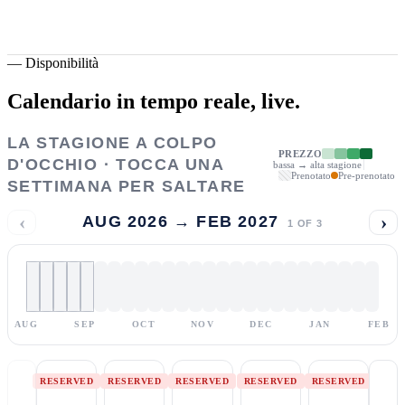
—
Disponibilità
Calendario in tempo reale,
live.
LA STAGIONE A COLPO
PREZZO
D'OCCHIO · TOCCA UNA
bassa → alta stagione
Prenotato
Pre-prenotato
SETTIMANA PER SALTARE
‹
›
AUG 2026 → FEB 2027
1
OF
3
AUG
SEP
OCT
NOV
DEC
JAN
FEB
RESERVED
RESERVED
RESERVED
RESERVED
RESERVED