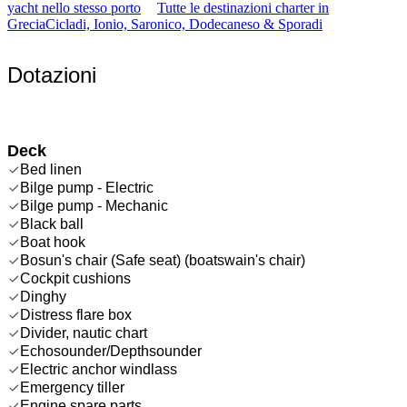
yacht nello stesso porto
Tutte le destinazioni charter in
Grecia
Cicladi, Ionio, Saronico, Dodecaneso & Sporadi
Dotazioni
Deck
Bed linen
Bilge pump - Electric
Bilge pump - Mechanic
Black ball
Boat hook
Bosun's chair (Safe seat) (boatswain's chair)
Cockpit cushions
Dinghy
Distress flare box
Divider, nautic chart
Echosounder/Depthsounder
Electric anchor windlass
Emergency tiller
Engine spare parts