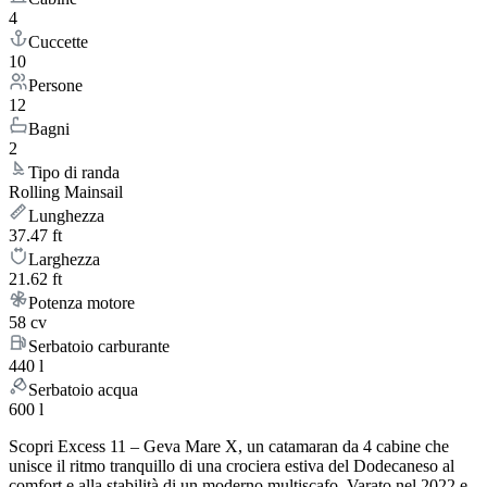
4
Cuccette
10
Persone
12
Bagni
2
Tipo di randa
Rolling Mainsail
Lunghezza
37.47 ft
Larghezza
21.62 ft
Potenza motore
58 cv
Serbatoio carburante
440 l
Serbatoio acqua
600 l
Scopri Excess 11 – Geva Mare X, un catamaran da 4 cabine che
unisce il ritmo tranquillo di una crociera estiva del Dodecaneso al
comfort e alla stabilità di un moderno multiscafo. Varato nel 2022 e