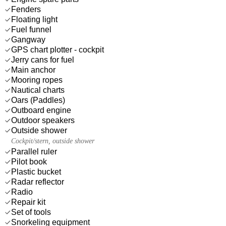
Fenders
Floating light
Fuel funnel
Gangway
GPS chart plotter - cockpit
Jerry cans for fuel
Main anchor
Mooring ropes
Nautical charts
Oars (Paddles)
Outboard engine
Outdoor speakers
Outside shower
Cockpit/stern, outside shower
Parallel ruler
Pilot book
Plastic bucket
Radar reflector
Radio
Repair kit
Set of tools
Snorkeling equipment