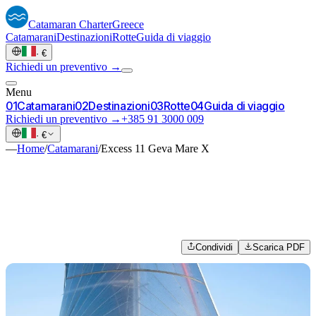
Catamaran
Charter
Greece
Catamarani
Destinazioni
Rotte
Guida di viaggio
·
€
Richiedi un preventivo →
Menu
0
1
Catamarani
0
2
Destinazioni
0
3
Rotte
0
4
Guida di viaggio
Richiedi un preventivo →
+385 91 3000 009
·
€
—
Home
/
Catamarani
/
Excess 11 Geva Mare X
Condividi
Scarica PDF