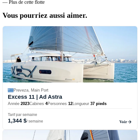
—
Plus de cette flotte
Vous pourriez aussi
aimer.
Preveza, Main Port
Excess 11
| Ad Astra
Année
2023
Cabines
4
Personnes
12
Longueur
37 pieds
Tarif par semaine
1,344 $
/ semaine
Voir