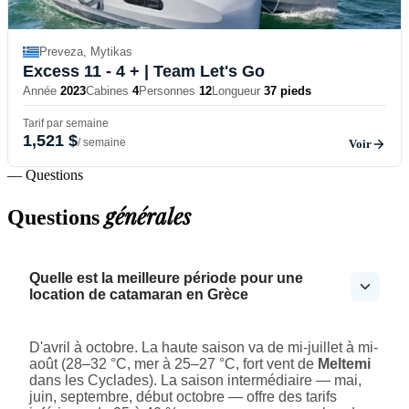
Preveza, Mytikas
Excess 11 - 4 +
| Team Let's Go
Année
2023
Cabines
4
Personnes
12
Longueur
37 pieds
Tarif par semaine
1,521 $
/ semaine
Voir
— Questions
générales
Questions
Quelle est la meilleure période pour une
location de catamaran en Grèce
D'avril à octobre. La haute saison va de mi-juillet à mi-
août (28–32 °C, mer à 25–27 °C, fort vent de
Meltemi
dans les Cyclades). La saison intermédiaire — mai,
juin, septembre, début octobre — offre des tarifs