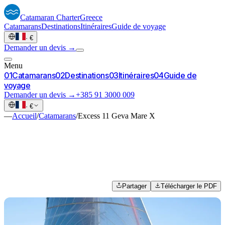
Catamaran
Charter
Greece
Catamarans
Destinations
Itinéraires
Guide de voyage
·
€
Demander un devis →
Menu
0
1
Catamarans
0
2
Destinations
0
3
Itinéraires
0
4
Guide de
voyage
Demander un devis →
+385 91 3000 009
·
€
—
Accueil
/
Catamarans
/
Excess 11 Geva Mare X
Partager
Télécharger le PDF