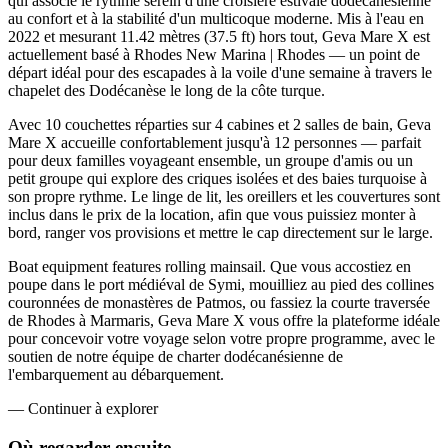
qui associe le rythme serein d'une croisière estivale dodécanésienne
au confort et à la stabilité d'un multicoque moderne. Mis à l'eau en
2022 et mesurant 11.42 mètres (37.5 ft) hors tout, Geva Mare X est
actuellement basé à Rhodes New Marina | Rhodes — un point de
départ idéal pour des escapades à la voile d'une semaine à travers le
chapelet des Dodécanèse le long de la côte turque.
Avec 10 couchettes réparties sur 4 cabines et 2 salles de bain, Geva
Mare X accueille confortablement jusqu'à 12 personnes — parfait
pour deux familles voyageant ensemble, un groupe d'amis ou un
petit groupe qui explore des criques isolées et des baies turquoise à
son propre rythme. Le linge de lit, les oreillers et les couvertures sont
inclus dans le prix de la location, afin que vous puissiez monter à
bord, ranger vos provisions et mettre le cap directement sur le large.
Boat equipment features rolling mainsail. Que vous accostiez en
poupe dans le port médiéval de Symi, mouilliez au pied des collines
couronnées de monastères de Patmos, ou fassiez la courte traversée
de Rhodes à Marmaris, Geva Mare X vous offre la plateforme idéale
pour concevoir votre voyage selon votre propre programme, avec le
soutien de notre équipe de charter dodécanésienne de
l'embarquement au débarquement.
—
Continuer à explorer
Où regarder
ensuite.