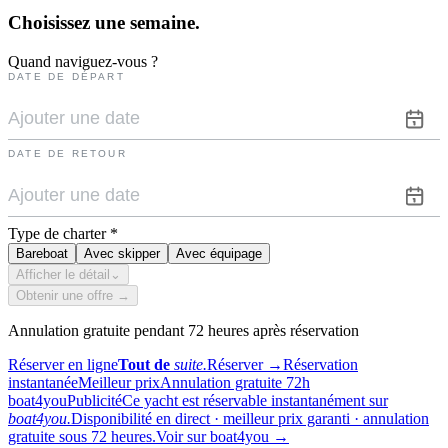
Choisissez une
semaine.
Quand naviguez-vous ?
DATE DE DÉPART
DATE DE RETOUR
Type de charter
*
Bareboat
Avec skipper
Avec équipage
Afficher le détail
⌄
Obtenir une offre →
Annulation gratuite pendant 72 heures après réservation
Réserver en ligne
Tout de
suite.
Réserver
→
Réservation
instantanée
Meilleur prix
Annulation gratuite 72h
boat4you
Publicité
Ce yacht est réservable instantanément sur
boat4you.
Disponibilité en direct · meilleur prix garanti · annulation
gratuite sous 72 heures.
Voir sur boat4you
→