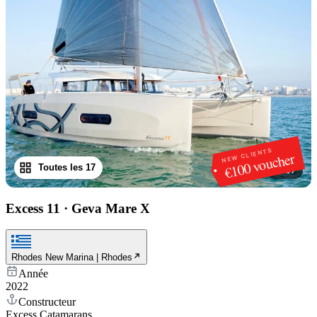
NEW CLIENTS
€100 voucher
Toutes les 17
1
/
17
Excess 11
·
Geva Mare X
Rhodes New Marina | Rhodes
Année
2022
Constructeur
Excess Catamarans