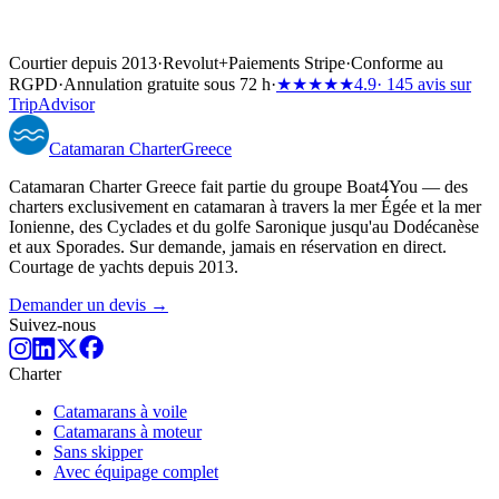
Courtier depuis 2013
·
Revolut
+
Paiements Stripe
·
Conforme au
RGPD
·
Annulation gratuite sous 72 h
·
★★★★★
4.9
· 145 avis sur
TripAdvisor
Catamaran
Charter
Greece
Catamaran Charter Greece fait partie du groupe Boat4You — des
charters exclusivement en catamaran à travers la mer Égée et la mer
Ionienne, des Cyclades et du golfe Saronique jusqu'au Dodécanèse
et aux Sporades. Sur demande, jamais en réservation en direct.
Courtage de yachts depuis 2013.
Demander un devis →
Suivez-nous
Charter
Catamarans à voile
Catamarans à moteur
Sans skipper
Avec équipage complet