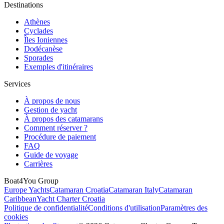
Destinations
Athènes
Cyclades
Îles Ioniennes
Dodécanèse
Sporades
Exemples d'itinéraires
Services
À propos de nous
Gestion de yacht
À propos des catamarans
Comment réserver ?
Procédure de paiement
FAQ
Guide de voyage
Carrières
Boat4You Group
Europe Yachts
Catamaran Croatia
Catamaran Italy
Catamaran
Caribbean
Yacht Charter Croatia
Politique de confidentialité
Conditions d'utilisation
Paramètres des
cookies