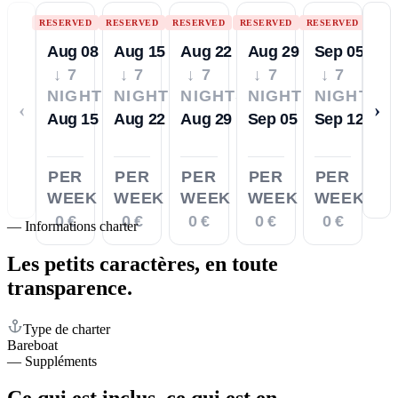
RESERVED
RESERVED
RESERVED
RESERVED
RESERVED
Aug 08
Aug 15
Aug 22
Aug 29
Sep 05
↓ 7
↓ 7
↓ 7
↓ 7
↓ 7
NIGHTS
NIGHTS
NIGHTS
NIGHTS
NIGHTS
‹
›
Aug 15
Aug 22
Aug 29
Sep 05
Sep 12
PER
PER
PER
PER
PER
WEEK
WEEK
WEEK
WEEK
WEEK
0 €
0 €
0 €
0 €
0 €
—
Informations charter
Les petits caractères,
en toute
transparence.
Type de charter
Bareboat
—
Suppléments