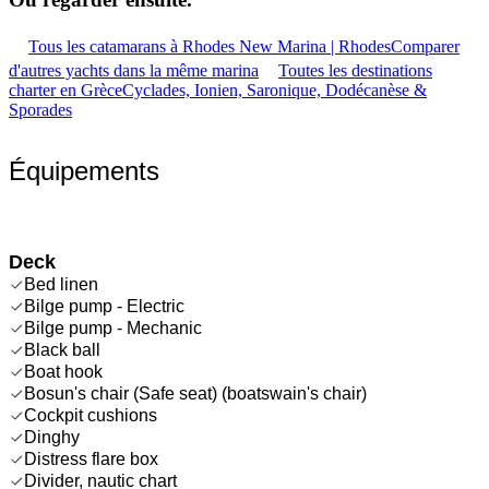
Tous les catamarans à Rhodes New Marina | Rhodes
Comparer
d'autres yachts dans la même marina
Toutes les destinations
charter en Grèce
Cyclades, Ionien, Saronique, Dodécanèse &
Sporades
Équipements
Deck
Bed linen
Bilge pump - Electric
Bilge pump - Mechanic
Black ball
Boat hook
Bosun's chair (Safe seat) (boatswain's chair)
Cockpit cushions
Dinghy
Distress flare box
Divider, nautic chart