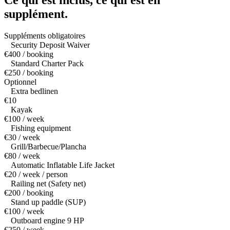
Ce qui est inclus,
ce qui est en
supplément.
Suppléments obligatoires
Security Deposit Waiver
€400 / booking
Standard Charter Pack
€250 / booking
Optionnel
Extra bedlinen
€10
Kayak
€100 / week
Fishing equipment
€30 / week
Grill/Barbecue/Plancha
€80 / week
Automatic Inflatable Life Jacket
€20 / week / person
Railing net (Safety net)
€200 / booking
Stand up paddle (SUP)
€100 / week
Outboard engine 9 HP
€250 / week