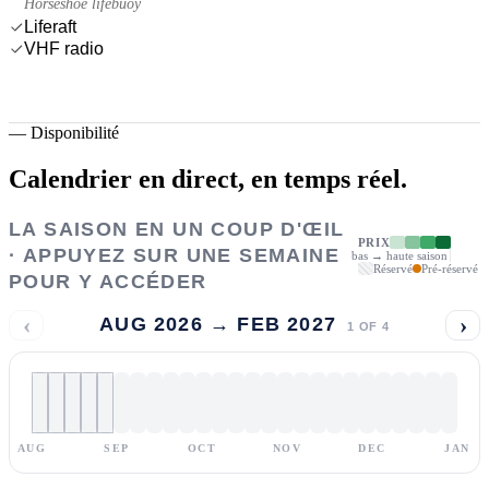
Horseshoe lifebuoy
Liferaft
VHF radio
—
Disponibilité
Calendrier en direct,
en temps réel.
LA SAISON EN UN COUP D'ŒIL
PRIX
· APPUYEZ SUR UNE SEMAINE
bas → haute saison
Réservé
Pré-réservé
POUR Y ACCÉDER
‹
›
AUG 2026 → FEB 2027
1
OF
4
AUG
SEP
OCT
NOV
DEC
JAN