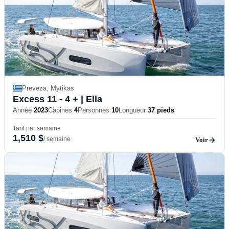
Preveza, Mytikas
Excess 11 - 4 +
| Ella
Année
2023
Cabines
4
Personnes
10
Longueur
37 pieds
Tarif par semaine
1,510 $
/ semaine
Voir