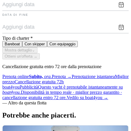
DATA DI FINE
Tipo di charter
*
Bareboat
Con skipper
Con equipaggio
Mostra dettaglio
⌄
Ottieni un'offerta →
Cancellazione gratuita entro 72 ore dalla prenotazione
Prenota online
Subito,
ora.
Prenota
→
Prenotazione istantanea
Miglior
prezzo
Cancellazione gratuita 72h
boat4you
Pubblicità
Questo yacht è prenotabile istantaneamente su
boat4you.
Disponibilità in tempo reale · miglior prezzo garantito ·
cancellazione gratuita entro 72 ore.
Vedilo su boat4you
→
—
Altro da questa flotta
Potrebbe anche
piacerti.