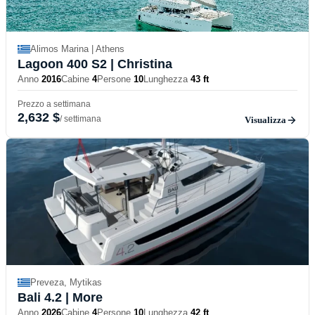
Alimos Marina | Athens
Lagoon 400 S2
| Christina
Anno
2016
Cabine
4
Persone
10
Lunghezza
43 ft
Prezzo a settimana
2,632 $
/ settimana
Visualizza
Preveza, Mytikas
Bali 4.2
| More
Anno
2026
Cabine
4
Persone
10
Lunghezza
42 ft