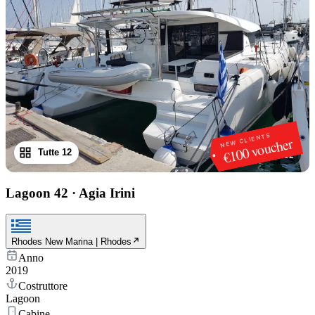
NEW CLIENTS
€100 voucher
Tutte 12
1
/
12
Lagoon 42
·
Agia Irini
Rhodes New Marina | Rhodes
Anno
2019
Costruttore
Lagoon
Cabine