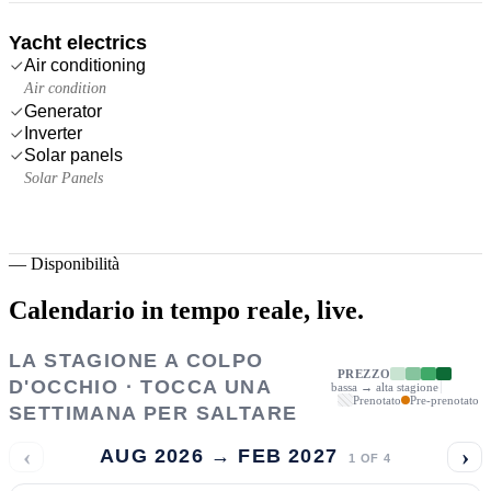
Yacht electrics
Air conditioning
Air condition
Generator
Inverter
Solar panels
Solar Panels
—
Disponibilità
Calendario in tempo reale,
live.
LA STAGIONE A COLPO
PREZZO
D'OCCHIO · TOCCA UNA
bassa → alta stagione
Prenotato
Pre-prenotato
SETTIMANA PER SALTARE
‹
›
AUG 2026 → FEB 2027
1
OF
4