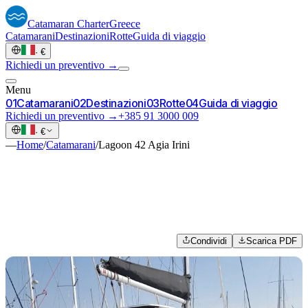
Catamaran
Charter
Greece
Catamarani
Destinazioni
Rotte
Guida di viaggio
·
€
Richiedi un preventivo →
Menu
0
1
Catamarani
0
2
Destinazioni
0
3
Rotte
0
4
Guida di viaggio
Richiedi un preventivo →
+385 91 3000 009
·
€
—
Home
/
Catamarani
/
Lagoon 42 Agia Irini
Condividi
Scarica PDF