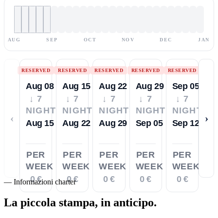
AUG
SEP
OCT
NOV
DEC
JAN
RESERVED
RESERVED
RESERVED
RESERVED
RESERVED
Aug 08
Aug 15
Aug 22
Aug 29
Sep 05
↓ 7
↓ 7
↓ 7
↓ 7
↓ 7
NIGHTS
NIGHTS
NIGHTS
NIGHTS
NIGHTS
‹
›
Aug 15
Aug 22
Aug 29
Sep 05
Sep 12
PER
PER
PER
PER
PER
WEEK
WEEK
WEEK
WEEK
WEEK
0 €
0 €
0 €
0 €
0 €
—
Informazioni charter
La piccola stampa,
in anticipo.