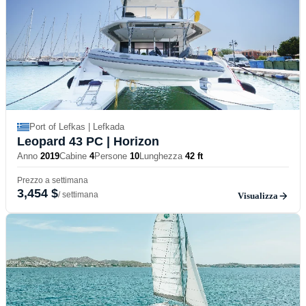
Port of Lefkas | Lefkada
Leopard 43 PC
| Horizon
Anno
2019
Cabine
4
Persone
10
Lunghezza
42 ft
Prezzo a settimana
3,454 $
/ settimana
Visualizza