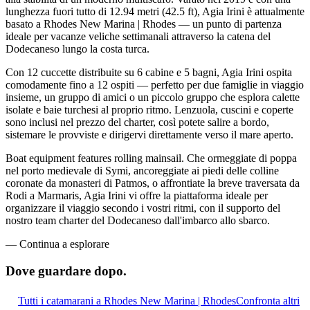
lunghezza fuori tutto di 12.94 metri (42.5 ft), Agia Irini è attualmente
basato a Rhodes New Marina | Rhodes — un punto di partenza
ideale per vacanze veliche settimanali attraverso la catena del
Dodecaneso lungo la costa turca.
Con 12 cuccette distribuite su 6 cabine e 5 bagni, Agia Irini ospita
comodamente fino a 12 ospiti — perfetto per due famiglie in viaggio
insieme, un gruppo di amici o un piccolo gruppo che esplora calette
isolate e baie turchesi al proprio ritmo. Lenzuola, cuscini e coperte
sono inclusi nel prezzo del charter, così potete salire a bordo,
sistemare le provviste e dirigervi direttamente verso il mare aperto.
Boat equipment features rolling mainsail. Che ormeggiate di poppa
nel porto medievale di Symi, ancoreggiate ai piedi delle colline
coronate da monasteri di Patmos, o affrontiate la breve traversata da
Rodi a Marmaris, Agia Irini vi offre la piattaforma ideale per
organizzare il viaggio secondo i vostri ritmi, con il supporto del
nostro team charter del Dodecaneso dall'imbarco allo sbarco.
—
Continua a esplorare
Dove guardare
dopo.
Tutti i catamarani a Rhodes New Marina | Rhodes
Confronta altri