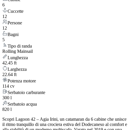
6
Cuccette
12
Persone
12
Bagni
5
Tipo di randa
Rolling Mainsail
Lunghezza
42.45 ft
Larghezza
22.64 ft
Potenza motore
114 cv
Serbatoio carburante
300 l
Serbatoio acqua
820 l
Scopri Lagoon 42 – Agia Irini, un catamaran da 6 cabine che unisce
il ritmo tranquillo di una crociera estiva del Dodecaneso al comfort e
alla stabilità di un moderno multiscafo. Varato nel 2019 e con una