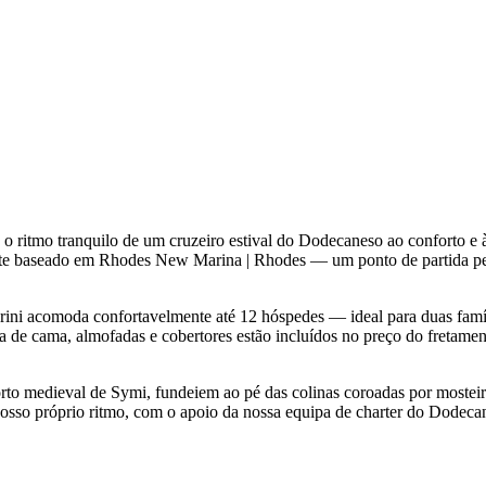
a o ritmo tranquilo de um cruzeiro estival do Dodecaneso ao conforto 
mente baseado em Rhodes New Marina | Rhodes — um ponto de partida per
 Irini acomoda confortavelmente até 12 hóspedes — ideal para duas fam
pa de cama, almofadas e cobertores estão incluídos no preço do fretame
orto medieval de Symi, fundeiem ao pé das colinas coroadas por mostei
o vosso próprio ritmo, com o apoio da nossa equipa de charter do Dode