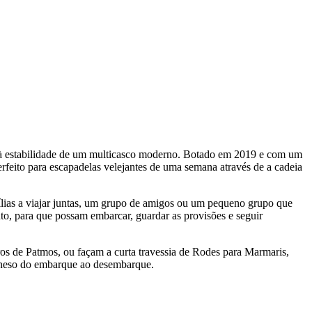
e à estabilidade de um multicasco moderno. Botado em 2019 e com um
feito para escapadelas velejantes de uma semana através de a cadeia
ílias a viajar juntas, um grupo de amigos ou um pequeno grupo que
nto, para que possam embarcar, guardar as provisões e seguir
ros de Patmos, ou façam a curta travessia de Rodes para Marmaris,
caneso do embarque ao desembarque.