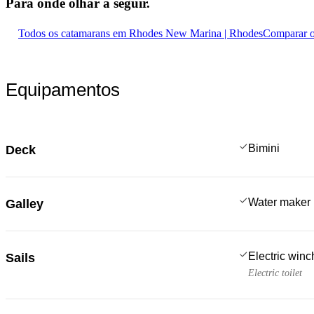
Para onde olhar
a seguir.
Todos os catamarans em Rhodes New Marina | Rhodes
Comparar o
Equipamentos
Bimini
Deck
Water maker
Galley
Electric win
Sails
Electric toilet