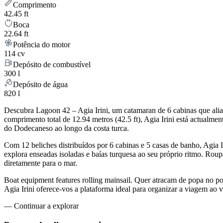
Comprimento
42.45 ft
Boca
22.64 ft
Potência do motor
114 cv
Depósito de combustível
300 l
Depósito de água
820 l
Descubra Lagoon 42 – Agia Irini, um catamaran de 6 cabinas que ali
comprimento total de 12.94 metros (42.5 ft), Agia Irini está actual
do Dodecaneso ao longo da costa turca.
Com 12 beliches distribuídos por 6 cabinas e 5 casas de banho, Agia
explora enseadas isoladas e baías turquesa ao seu próprio ritmo. Rou
diretamente para o mar.
Boat equipment features rolling mainsail. Quer atracam de popa no p
Agia Irini oferece-vos a plataforma ideal para organizar a viagem a
—
Continuar a explorar