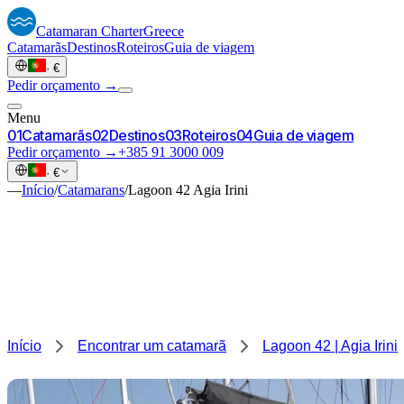
Catamaran
Charter
Greece
Catamarãs
Destinos
Roteiros
Guia de viagem
·
€
Pedir orçamento →
Menu
0
1
Catamarãs
0
2
Destinos
0
3
Roteiros
0
4
Guia de viagem
Pedir orçamento →
+385 91 3000 009
·
€
—
Início
/
Catamarans
/
Lagoon 42 Agia Irini
Início
Encontrar um catamarã
Lagoon 42 | Agia Irini