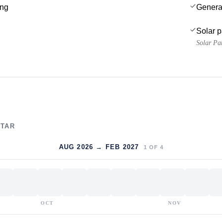
ing
Genera
Solar 
Solar Pa
LTAR
AUG 2026 → FEB 2027
1
OF
4
OCT
NOV