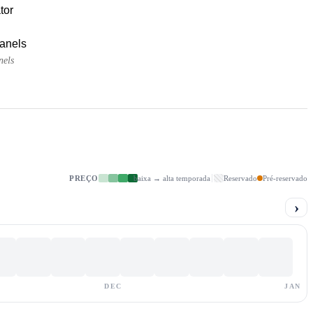
tor
panels
nels
PREÇO
baixa → alta temporada
Reservado
Pré-reservado
›
DEC
JAN