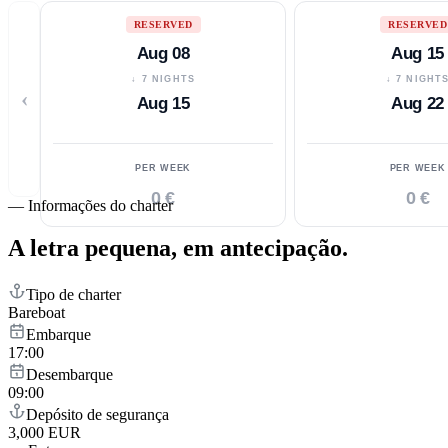
RESERVED
RESERVED
Aug 08
Aug 15
↓ 7 NIGHTS
↓ 7 NIGHT
‹
Aug 15
Aug 22
PER WEEK
PER WEEK
0 €
0 €
—
Informações do charter
A letra pequena,
em antecipação.
Tipo de charter
Bareboat
Embarque
17:00
Desembarque
09:00
Depósito de segurança
3,000 EUR