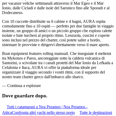
per vacanze veliche settimanali attraverso il Mar Egeo e il Mar
Ionio, dalle Cicladi e dalle isole del Saronico fino alle Sporadi e al
Dodecaneso.
Con 10 cuccette distribuite su 6 cabine e 4 bagni, AURA ospita
comodamente fino a 10 ospiti — perfetto per due famiglie in viaggio
insieme, un gruppo di amici o un piccolo gruppo che esplora calette
isolate e baie turchesi al proprio ritmo. Lenzuola, cuscini e coperte
sono inclusi nel prezzo del charter, così potete salire a bordo,
sistemare le provviste e dirigervi direttamente verso il mare aperto.
Boat equipment features rolling mainsail. Che inseguiate il meltemi
tra Mykonos e Paros, ancoreggiate sotto la caldera vulcanica di
Santorini, o scivoliate tra i canali protetti del Mar Ionio da Lefkada a
Cefalonia e Itaca, AURA vi offre la piattaforma ideale per
organizzare il viaggio secondo i vostri ritmi, con il supporto del
nostro team charter greco dall'imbarco allo sbarco.
—
Continua a esplorare
Dove guardare
dopo.
Tutti i catamarani a Nea Peramos | Nea Peramos -
Attica
Confronta altri yacht nello stesso porto
Tutte le destinazioni