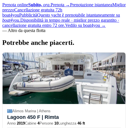
Prenota online
Subito,
ora.
Prenota
→
Prenotazione istantanea
Miglior
prezzo
Cancellazione gratuita 72h
boat4you
Pubblicità
Questo yacht è prenotabile istantaneamente su
boat4you.
Disponibilità in tempo reale · miglior prezzo garantito ·
cancellazione gratuita entro 72 ore.
Vedilo su boat4you
→
—
Altro da questa flotta
Potrebbe anche
piacerti.
Alimos Marina | Athens
Lagoon 450 F
| Rimta
Anno
2019
Cabine
4
Persone
10
Lunghezza
46 ft