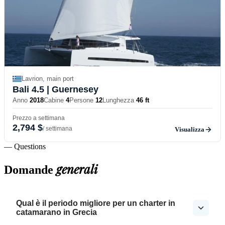
Lavrion, main port
Bali 4.5
| Guernesey
Anno
2018
Cabine
4
Persone
12
Lunghezza
46 ft
Prezzo a settimana
2,794 $
/ settimana
Visualizza
— Questions
generali
Domande
Qual è il periodo migliore per un charter in
catamarano in Grecia