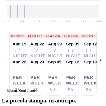
AUG
SEP
OCT
NOV
DEC
JAN
FEB
RESERVED
RESERVED
RESERVED
RESERVED
RESERVED
Aug 15
Aug 22
Aug 29
Sep 05
Sep 12
↓ 7
↓ 7
↓ 7
↓ 7
↓ 7
NIGHTS
NIGHTS
NIGHTS
NIGHTS
NIGHTS
‹
›
Aug 22
Aug 29
Sep 05
Sep 12
Sep 19
PER
PER
PER
PER
PER
WEEK
WEEK
WEEK
WEEK
WEEK
0 €
0 €
0 €
0 €
0 €
—
Informazioni charter
La piccola stampa,
in anticipo.