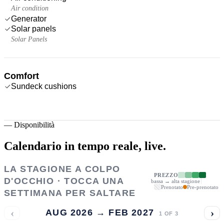
Air condition
Generator
Solar panels
Solar Panels
Comfort
Sundeck cushions
—
Disponibilità
Calendario in tempo reale,
live.
LA STAGIONE A COLPO
PREZZO
D'OCCHIO · TOCCA UNA
bassa → alta stagione
Prenotato
Pre-prenotato
SETTIMANA PER SALTARE
‹
›
AUG 2026 → FEB 2027
1
OF
3