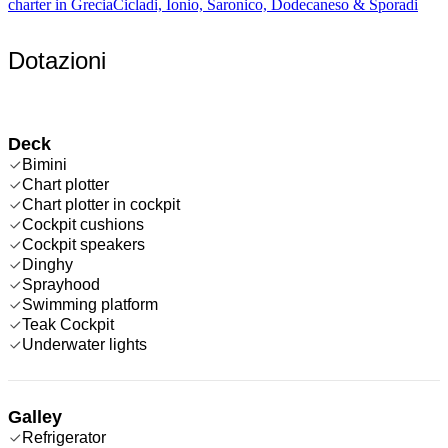
charter in Grecia
Cicladi, Ionio, Saronico, Dodecaneso & Sporadi
Dotazioni
Deck
Bimini
Chart plotter
Chart plotter in cockpit
Cockpit cushions
Cockpit speakers
Dinghy
Sprayhood
Swimming platform
Teak Cockpit
Underwater lights
Galley
Refrigerator