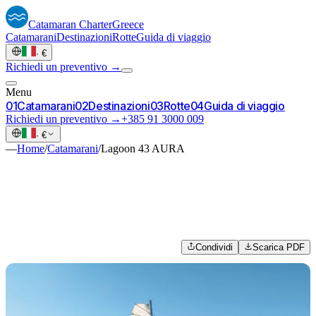
Catamaran
Charter
Greece
Catamarani
Destinazioni
Rotte
Guida di viaggio
·
€
Richiedi un preventivo →
Menu
0
1
Catamarani
0
2
Destinazioni
0
3
Rotte
0
4
Guida di viaggio
Richiedi un preventivo →
+385 91 3000 009
·
€
—
Home
/
Catamarani
/
Lagoon 43 AURA
Condividi
Scarica PDF