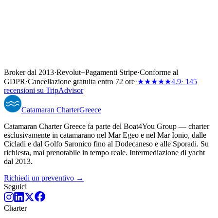
Broker dal 2013
·
Revolut
+
Pagamenti Stripe
·
Conforme al
GDPR
·
Cancellazione gratuita entro 72 ore
·
★★★★★
4.9
· 145
recensioni su TripAdvisor
Catamaran
Charter
Greece
Catamaran Charter Greece fa parte del Boat4You Group — charter
esclusivamente in catamarano nel Mar Egeo e nel Mar Ionio, dalle
Cicladi e dal Golfo Saronico fino al Dodecaneso e alle Sporadi. Su
richiesta, mai prenotabile in tempo reale. Intermediazione di yacht
dal 2013.
Richiedi un preventivo →
Seguici
Charter