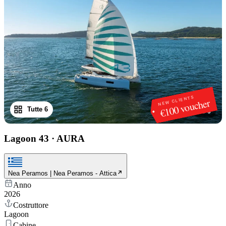
NEW CLIENTS
€100 voucher
Tutte 6
1
/
6
Lagoon 43
·
AURA
Nea Peramos | Nea Peramos - Attica
Anno
2026
Costruttore
Lagoon
Cabine