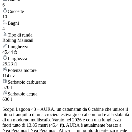
6
Cuccette
10
Bagni
4
Tipo di randa
Rolling Mainsail
Lunghezza
45.44 ft
Larghezza
25.23 ft
Potenza motore
114 cv
Serbatoio carburante
570 l
Serbatoio acqua
630 l
Scopri Lagoon 43 – AURA, un catamaran da 6 cabine che unisce il
ritmo tranquillo di una crociera estiva greco al comfort e alla stabilità
di un moderno multiscafo. Varato nel 2026 e con una lunghezza
fuori tutto di 13.85 metri (45.4 ft), AURA è attualmente basato a
Nea Peramos | Nea Peramos - Attica — un punto di partenza ideale