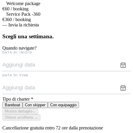
Welcome package
€60 / booking
Service Pack -360
€360 / booking
— Invia la richiesta
Scegli una
settimana.
Quando navigate?
DATA DI INIZIO
DATA DI FINE
Tipo di charter
*
Bareboat
Con skipper
Con equipaggio
Mostra dettaglio
⌄
Ottieni un'offerta →
Cancellazione gratuita entro 72 ore dalla prenotazione