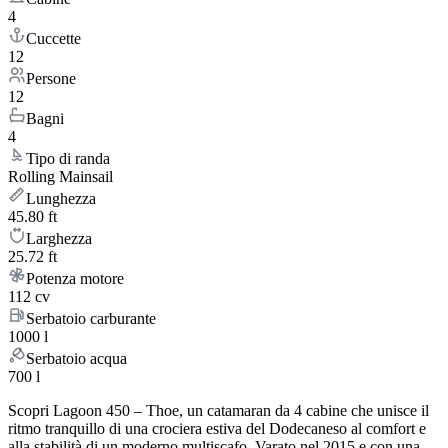
4
Cuccette
12
Persone
12
Bagni
4
Tipo di randa
Rolling Mainsail
Lunghezza
45.80 ft
Larghezza
25.72 ft
Potenza motore
112 cv
Serbatoio carburante
1000 l
Serbatoio acqua
700 l
Scopri Lagoon 450 – Thoe, un catamaran da 4 cabine che unisce il
ritmo tranquillo di una crociera estiva del Dodecaneso al comfort e
alla stabilità di un moderno multiscafo. Varato nel 2015 e con una