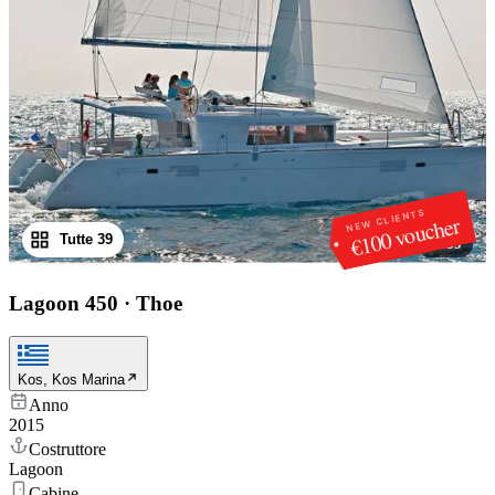
NEW CLIENTS
€100 voucher
Tutte 39
1
/
39
Lagoon 450
·
Thoe
Kos, Kos Marina
Anno
2015
Costruttore
Lagoon
Cabine