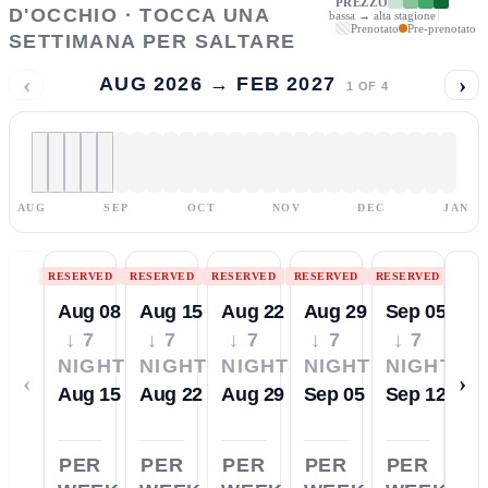
PREZZO
D'OCCHIO · TOCCA UNA
bassa → alta stagione
Prenotato
Pre-prenotato
SETTIMANA PER SALTARE
‹
›
AUG 2026 → FEB 2027
1
OF
4
AUG
SEP
OCT
NOV
DEC
JAN
RESERVED
RESERVED
RESERVED
RESERVED
RESERVED
Aug 08
Aug 15
Aug 22
Aug 29
Sep 05
↓ 7
↓ 7
↓ 7
↓ 7
↓ 7
NIGHTS
NIGHTS
NIGHTS
NIGHTS
NIGHTS
‹
›
Aug 15
Aug 22
Aug 29
Sep 05
Sep 12
PER
PER
PER
PER
PER