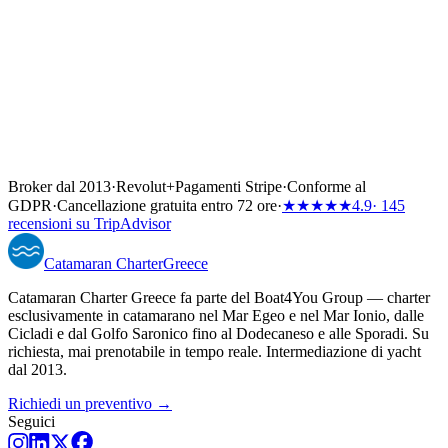
Broker dal 2013
·
Revolut
+
Pagamenti Stripe
·
Conforme al
GDPR
·
Cancellazione gratuita entro 72 ore
·
★★★★★
4.9
· 145
recensioni su TripAdvisor
Catamaran
Charter
Greece
Catamaran Charter Greece fa parte del Boat4You Group — charter
esclusivamente in catamarano nel Mar Egeo e nel Mar Ionio, dalle
Cicladi e dal Golfo Saronico fino al Dodecaneso e alle Sporadi. Su
richiesta, mai prenotabile in tempo reale. Intermediazione di yacht
dal 2013.
Richiedi un preventivo →
Seguici