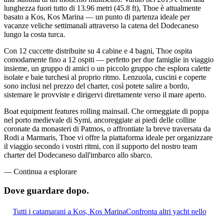
lunghezza fuori tutto di 13.96 metri (45.8 ft), Thoe è attualmente
basato a Kos, Kos Marina — un punto di partenza ideale per
vacanze veliche settimanali attraverso la catena del Dodecaneso
lungo la costa turca.
Con 12 cuccette distribuite su 4 cabine e 4 bagni, Thoe ospita
comodamente fino a 12 ospiti — perfetto per due famiglie in viaggio
insieme, un gruppo di amici o un piccolo gruppo che esplora calette
isolate e baie turchesi al proprio ritmo. Lenzuola, cuscini e coperte
sono inclusi nel prezzo del charter, così potete salire a bordo,
sistemare le provviste e dirigervi direttamente verso il mare aperto.
Boat equipment features rolling mainsail. Che ormeggiate di poppa
nel porto medievale di Symi, ancoreggiate ai piedi delle colline
coronate da monasteri di Patmos, o affrontiate la breve traversata da
Rodi a Marmaris, Thoe vi offre la piattaforma ideale per organizzare
il viaggio secondo i vostri ritmi, con il supporto del nostro team
charter del Dodecaneso dall'imbarco allo sbarco.
—
Continua a esplorare
Dove guardare
dopo.
Tutti i catamarani a Kos, Kos Marina
Confronta altri yacht nello