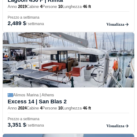
Anno
2019
Cabine
4
Persone
10
Lunghezza
46 ft
Prezzo a settimana
2,489 $
/ settimana
Visualizza
Alimos Marina | Athens
Excess 14
| San Blas 2
Anno
2024
Cabine
4
Persone
10
Lunghezza
46 ft
Prezzo a settimana
3,351 $
/ settimana
Visualizza