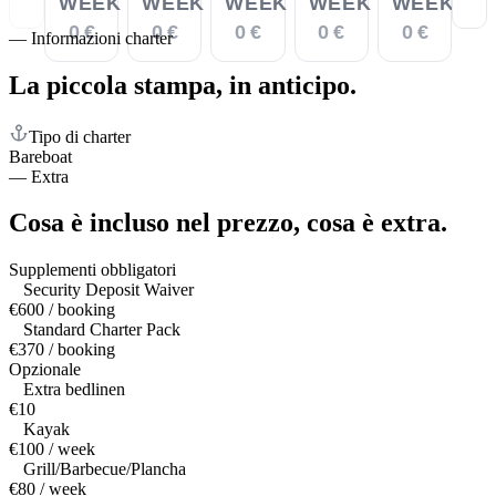
WEEK
WEEK
WEEK
WEEK
WEEK
0 €
0 €
0 €
0 €
0 €
—
Informazioni charter
La piccola stampa,
in anticipo.
Tipo di charter
Bareboat
—
Extra
Cosa è incluso nel prezzo,
cosa è extra.
Supplementi obbligatori
Security Deposit Waiver
€600 / booking
Standard Charter Pack
€370 / booking
Opzionale
Extra bedlinen
€10
Kayak
€100 / week
Grill/Barbecue/Plancha
€80 / week