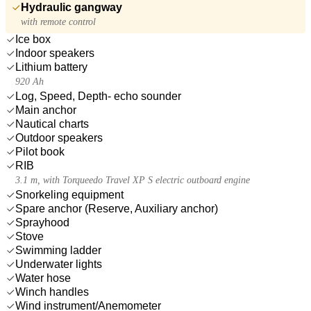
Hydraulic gangway
with remote control
Ice box
Indoor speakers
Lithium battery
920 Ah
Log, Speed, Depth- echo sounder
Main anchor
Nautical charts
Outdoor speakers
Pilot book
RIB
3.1 m, with Torqueedo Travel XP S electric outboard engine
Snorkeling equipment
Spare anchor (Reserve, Auxiliary anchor)
Sprayhood
Stove
Swimming ladder
Underwater lights
Water hose
Winch handles
Wind instrument/Anemometer