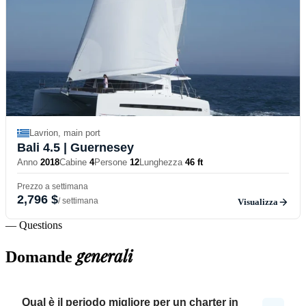
Lavrion, main port
Bali 4.5
| Guernesey
Anno
2018
Cabine
4
Persone
12
Lunghezza
46 ft
Prezzo a settimana
2,796 $
/ settimana
Visualizza
— Questions
generali
Domande
Qual è il periodo migliore per un charter in