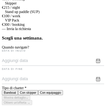
Skipper
€215 / night
Stand up paddle (SUP)
€100 / week
VIP Pack
€300 / booking
— Invia la richiesta
Scegli una
settimana.
Quando navigate?
DATA DI INIZIO
DATA DI FINE
Tipo di charter
*
Bareboat
Con skipper
Con equipaggio
Mostra dettaglio
⌄
Ottieni un'offerta →