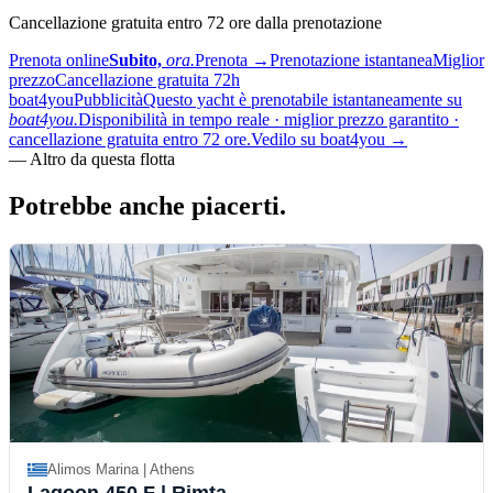
Cancellazione gratuita entro 72 ore dalla prenotazione
Prenota online
Subito,
ora.
Prenota
→
Prenotazione istantanea
Miglior
prezzo
Cancellazione gratuita 72h
boat4you
Pubblicità
Questo yacht è prenotabile istantaneamente su
boat4you.
Disponibilità in tempo reale · miglior prezzo garantito ·
cancellazione gratuita entro 72 ore.
Vedilo su boat4you
→
—
Altro da questa flotta
Potrebbe anche
piacerti.
Alimos Marina | Athens
Lagoon 450 F
| Rimta