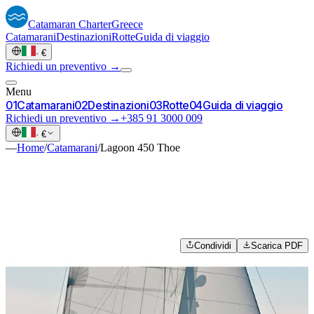
Catamaran
Charter
Greece
Catamarani
Destinazioni
Rotte
Guida di viaggio
·
€
Richiedi un preventivo →
Menu
0
1
Catamarani
0
2
Destinazioni
0
3
Rotte
0
4
Guida di viaggio
Richiedi un preventivo →
+385 91 3000 009
·
€
—
Home
/
Catamarani
/
Lagoon 450 Thoe
Condividi
Scarica PDF