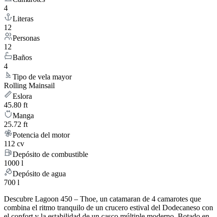
4
Literas
12
Personas
12
Baños
4
Tipo de vela mayor
Rolling Mainsail
Eslora
45.80 ft
Manga
25.72 ft
Potencia del motor
112 cv
Depósito de combustible
1000 l
Depósito de agua
700 l
Descubre Lagoon 450 – Thoe, un catamaran de 4 camarotes que
combina el ritmo tranquilo de un crucero estival del Dodecaneso con
el confort y la estabilidad de un casco múltiple moderno. Botado en