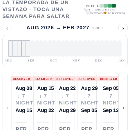
LA TEMPORADA DE UN
PRECIO
VISTAZO · TOCA UNA
baja → temporada alta
Reservado
Pre-reservado
SEMANA PARA SALTAR
‹
›
AUG 2026 → FEB 2027
1
OF
3
AUG
SEP
OCT
NOV
DEC
JAN
RESERVED
RESERVED
RESERVED
RESERVED
RESERVED
Aug 08
Aug 15
Aug 22
Aug 29
Sep 05
↓ 7
↓ 7
↓ 7
↓ 7
↓ 7
NIGHTS
NIGHTS
NIGHTS
NIGHTS
NIGHTS
‹
›
Aug 15
Aug 22
Aug 29
Sep 05
Sep 12
PER
PER
PER
PER
PER