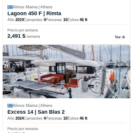
Alimos Marina | Athens
Lagoon 450 F
| Rimta
Año
2019
Camarotes
4
Personas
10
Eslora
46 ft
Precio por semana
2,491 $
/ semana
Ver
Alimos Marina | Athens
Excess 14
| San Blas 2
Año
2024
Camarotes
4
Personas
10
Eslora
46 ft
Precio por semana