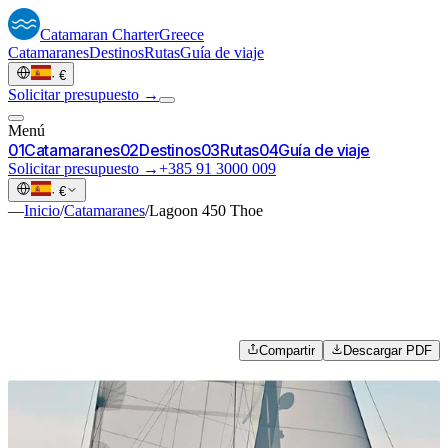
Catamaran
Charter
Greece
Catamaranes
Destinos
Rutas
Guía de viaje
·
€
Solicitar presupuesto →
Menú
0
1
Catamaranes
0
2
Destinos
0
3
Rutas
0
4
Guía de viaje
Solicitar presupuesto →
+385 91 3000 009
·
€
—
Inicio
/
Catamaranes
/
Lagoon 450 Thoe
Compartir
Descargar PDF