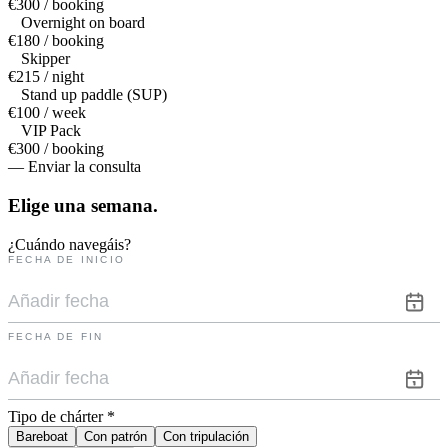
€300 / booking
Overnight on board
€180 / booking
Skipper
€215 / night
Stand up paddle (SUP)
€100 / week
VIP Pack
€300 / booking
— Enviar la consulta
Elige una
semana.
¿Cuándo navegáis?
FECHA DE INICIO
FECHA DE FIN
Tipo de chárter
*
Bareboat
Con patrón
Con tripulación