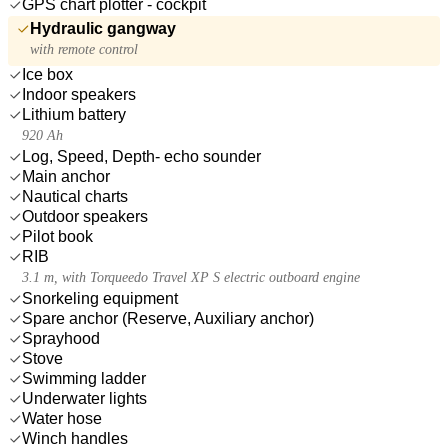
GPS chart plotter - cockpit
Hydraulic gangway
with remote control
Ice box
Indoor speakers
Lithium battery
920 Ah
Log, Speed, Depth- echo sounder
Main anchor
Nautical charts
Outdoor speakers
Pilot book
RIB
3.1 m, with Torqueedo Travel XP S electric outboard engine
Snorkeling equipment
Spare anchor (Reserve, Auxiliary anchor)
Sprayhood
Stove
Swimming ladder
Underwater lights
Water hose
Winch handles