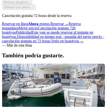
Mostrar desglose
⌄
Obtener una oferta →
Cancelación gratuita 72 horas desde la reserva
Reservar en línea
Ahora
mismo.
Reservar
→
Reserva
instantánea
Mejor precio
Cancelación gratuita 72h
boat4you
Publicidad
Este yate se puede reservar al instante en
boat4you.
Disponibilidad en tiempo real · garantía del mejor precio ·
cancelación gratuita en 72 horas.
Verlo en boat4you
→
—
Más de esta flota
También podría
gustarte.