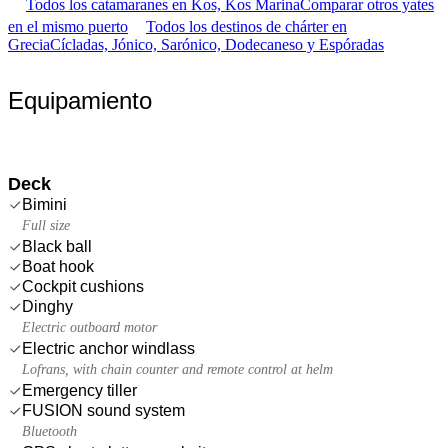
Todos los catamaranes en Kos, Kos Marina
Comparar otros yates
en el mismo puerto
Todos los destinos de chárter en
Grecia
Cícladas, Jónico, Sarónico, Dodecaneso y Espóradas
Equipamiento
Deck
Bimini
Full size
Black ball
Boat hook
Cockpit cushions
Dinghy
Electric outboard motor
Electric anchor windlass
Lofrans, with chain counter and remote control at helm
Emergency tiller
FUSION sound system
Bluetooth