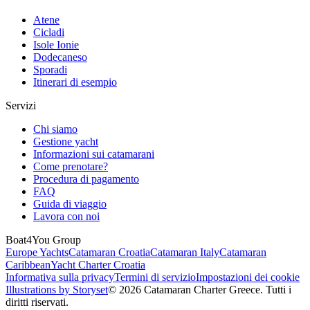
Atene
Cicladi
Isole Ionie
Dodecaneso
Sporadi
Itinerari di esempio
Servizi
Chi siamo
Gestione yacht
Informazioni sui catamarani
Come prenotare?
Procedura di pagamento
FAQ
Guida di viaggio
Lavora con noi
Boat4You Group
Europe Yachts
Catamaran Croatia
Catamaran Italy
Catamaran
Caribbean
Yacht Charter Croatia
Informativa sulla privacy
Termini di servizio
Impostazioni dei cookie
Illustrations by Storyset
© 2026 Catamaran Charter Greece. Tutti i
diritti riservati.