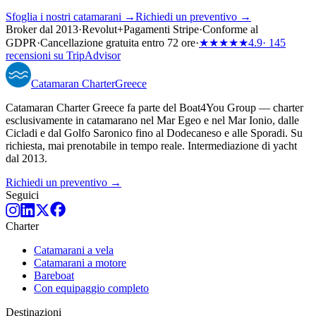
Sfoglia i nostri catamarani →
Richiedi un preventivo →
Broker dal 2013
·
Revolut
+
Pagamenti Stripe
·
Conforme al
GDPR
·
Cancellazione gratuita entro 72 ore
·
★★★★★
4.9
· 145
recensioni su TripAdvisor
Catamaran
Charter
Greece
Catamaran Charter Greece fa parte del Boat4You Group — charter
esclusivamente in catamarano nel Mar Egeo e nel Mar Ionio, dalle
Cicladi e dal Golfo Saronico fino al Dodecaneso e alle Sporadi. Su
richiesta, mai prenotabile in tempo reale. Intermediazione di yacht
dal 2013.
Richiedi un preventivo →
Seguici
Charter
Catamarani a vela
Catamarani a motore
Bareboat
Con equipaggio completo
Destinazioni