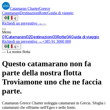
Catamaran
Charter
Greece
Catamarani
Destinazioni
Rotte
Guida di viaggio
·
€
Richiedi un preventivo →
Menu
0
1
Catamarani
0
2
Destinazioni
0
3
Rotte
0
4
Guida di viaggio
Richiedi un preventivo →
+385 91 3000 009
·
€
—
La nostra flotta
Questo catamarano non fa
parte della nostra flotta
Troviamone uno che ne faccia
parte.
Catamaran Greece Charter noleggia catamarani in Grecia. Sfoglia i
catamarani che offriamo nell'Egeo e nello Ionio.