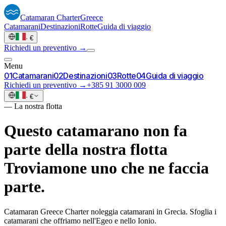
Catamaran
Charter
Greece
Catamarani
Destinazioni
Rotte
Guida di viaggio
·
€
Richiedi un preventivo →
Menu
0
1
Catamarani
0
2
Destinazioni
0
3
Rotte
0
4
Guida di viaggio
Richiedi un preventivo →
+385 91 3000 009
·
€
—
La nostra flotta
Questo catamarano non fa
parte della nostra flotta
Troviamone uno che ne faccia
parte.
Catamaran Greece Charter noleggia catamarani in Grecia. Sfoglia i
catamarani che offriamo nell'Egeo e nello Ionio.