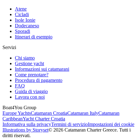
Atene
Cicladi
Isole Ionie
Dodecaneso
Sporadi
Itinerari di esempio
Servizi
Chi siamo
Gestione yacht
Informazioni sui catamarani
Come prenotare?
Procedura di pagamento
FAQ
Guida di viaggio
Lavora con noi
Boat4You Group
Europe Yachts
Catamaran Croatia
Catamaran Italy
Catamaran
Caribbean
Yacht Charter Croatia
Informativa sulla privacy
Termini di servizio
Impostazioni dei cookie
Illustrations by Storyset
© 2026 Catamaran Charter Greece. Tutti i
diritti riservati.