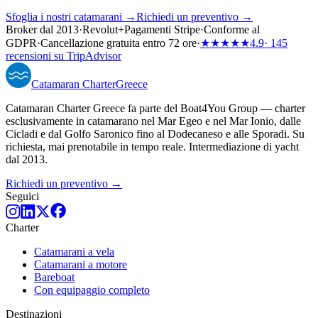
Sfoglia i nostri catamarani →
Richiedi un preventivo →
Broker dal 2013
·
Revolut
+
Pagamenti Stripe
·
Conforme al
GDPR
·
Cancellazione gratuita entro 72 ore
·
★★★★★
4.9
· 145
recensioni su TripAdvisor
Catamaran
Charter
Greece
Catamaran Charter Greece fa parte del Boat4You Group — charter
esclusivamente in catamarano nel Mar Egeo e nel Mar Ionio, dalle
Cicladi e dal Golfo Saronico fino al Dodecaneso e alle Sporadi. Su
richiesta, mai prenotabile in tempo reale. Intermediazione di yacht
dal 2013.
Richiedi un preventivo →
Seguici
Charter
Catamarani a vela
Catamarani a motore
Bareboat
Con equipaggio completo
Destinazioni