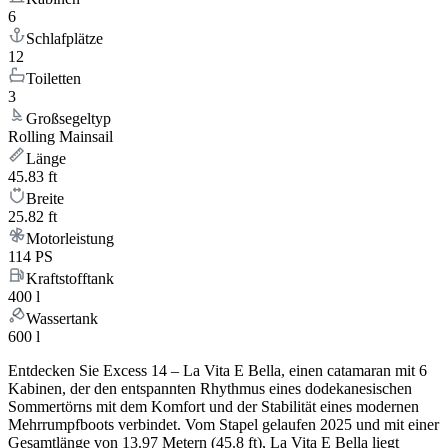
6
Schlafplätze
12
Toiletten
3
Großsegeltyp
Rolling Mainsail
Länge
45.83 ft
Breite
25.82 ft
Motorleistung
114 PS
Kraftstofftank
400 l
Wassertank
600 l
Entdecken Sie Excess 14 – La Vita E Bella, einen catamaran mit 6
Kabinen, der den entspannten Rhythmus eines dodekanesischen
Sommertörns mit dem Komfort und der Stabilität eines modernen
Mehrrumpfboots verbindet. Vom Stapel gelaufen 2025 und mit einer
Gesamtlänge von 13.97 Metern (45.8 ft), La Vita E Bella liegt