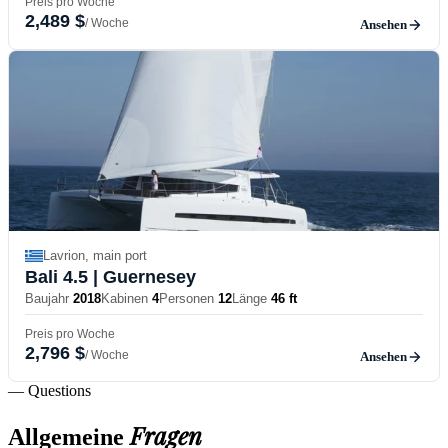
Preis pro Woche
2,489 $
/ Woche
Ansehen
Lavrion, main port
Bali 4.5
| Guernesey
Baujahr
2018
Kabinen
4
Personen
12
Länge
46 ft
Preis pro Woche
2,796 $
/ Woche
Ansehen
— Questions
Fragen
Allgemeine