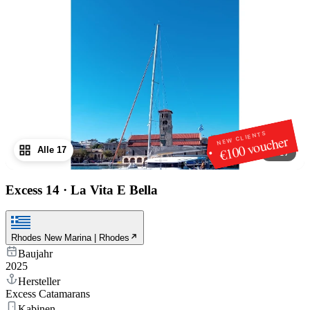
NEW CLIENTS
€100 voucher
Alle 17
1
/
17
Excess 14
·
La Vita E Bella
Rhodes New Marina | Rhodes
Baujahr
2025
Hersteller
Excess Catamarans
Kabinen