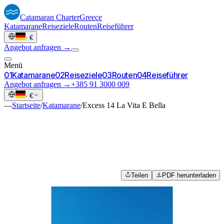
Catamaran
Charter
Greece
Katamarane
Reiseziele
Routen
Reiseführer
·
€
Angebot anfragen →
Menü
0
1
Katamarane
0
2
Reiseziele
0
3
Routen
0
4
Reiseführer
Angebot anfragen →
+385 91 3000 009
·
€
—
Startseite
/
Katamarane
/
Excess 14 La Vita E Bella
Teilen
PDF herunterladen