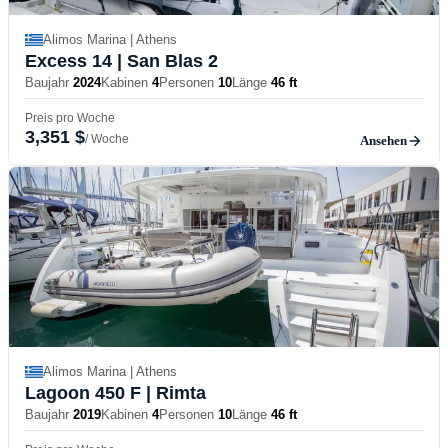
Alimos Marina | Athens
Excess 14
| San Blas 2
Baujahr
2024
Kabinen
4
Personen
10
Länge
46 ft
Preis pro Woche
3,351 $
/ Woche
Ansehen
Alimos Marina | Athens
Lagoon 450 F
| Rimta
Baujahr
2019
Kabinen
4
Personen
10
Länge
46 ft