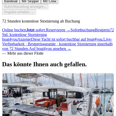
Bareboat
Mit Skipper
Mit Crew
Aufschlüsselung anzeigen
⌄
Angebot erhalten →
72 Stunden kostenlose Stornierung ab Buchung
Online buchen
Jetzt
sofort.
Reservieren
→
Sofortbuchung
Bestpreis
72
Std. kostenlose Stornierung
boat4you
Anzeige
Diese Yacht ist sofort buchbar auf
boat4you.
Live-
Verfügbarkeit · Bestpreisgarantie · kostenlose Stornierung innerhalb
von 72 Stunden.
Auf boat4you ansehen
→
—
Mehr aus dieser Flotte
Das könnte Ihnen
auch gefallen.