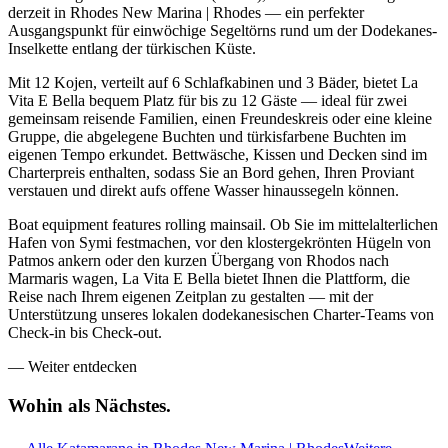
derzeit in Rhodes New Marina | Rhodes — ein perfekter
Ausgangspunkt für einwöchige Segeltörns rund um der Dodekanes-
Inselkette entlang der türkischen Küste.
Mit 12 Kojen, verteilt auf 6 Schlafkabinen und 3 Bäder, bietet La
Vita E Bella bequem Platz für bis zu 12 Gäste — ideal für zwei
gemeinsam reisende Familien, einen Freundeskreis oder eine kleine
Gruppe, die abgelegene Buchten und türkisfarbene Buchten im
eigenen Tempo erkundet. Bettwäsche, Kissen und Decken sind im
Charterpreis enthalten, sodass Sie an Bord gehen, Ihren Proviant
verstauen und direkt aufs offene Wasser hinaussegeln können.
Boat equipment features rolling mainsail. Ob Sie im mittelalterlichen
Hafen von Symi festmachen, vor den klostergekrönten Hügeln von
Patmos ankern oder den kurzen Übergang von Rhodos nach
Marmaris wagen, La Vita E Bella bietet Ihnen die Plattform, die
Reise nach Ihrem eigenen Zeitplan zu gestalten — mit der
Unterstützung unseres lokalen dodekanesischen Charter-Teams von
Check-in bis Check-out.
—
Weiter entdecken
Wohin als
Nächstes.