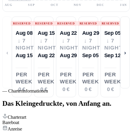
AUG
SEP
OCT
NOV
DEC
JAN
RESERVED
RESERVED
RESERVED
RESERVED
RESERVED
Aug 08
Aug 15
Aug 22
Aug 29
Sep 05
↓ 7
↓ 7
↓ 7
↓ 7
↓ 7
NIGHTS
NIGHTS
NIGHTS
NIGHTS
NIGHTS
‹
›
Aug 15
Aug 22
Aug 29
Sep 05
Sep 12
PER
PER
PER
PER
PER
WEEK
WEEK
WEEK
WEEK
WEEK
0 €
0 €
0 €
0 €
0 €
—
Charterinformationen
Das Kleingedruckte,
von Anfang an.
Charterart
Bareboat
Anreise