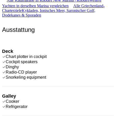
Alle Katamarane in Rhodes New Marina | Rhodes
Weitere
Yachten in derselben Marina vergleichen
Alle Griechenland-
Charterziele
Kykladen, Ionisches Meer, Saronischer Golf,
Dodekanes & Sporaden
Ausstattung
Deck
Chart plotter in cockpit
Cockpit speakers
Dinghy
Radio-CD player
Snorkeling equipment
Galley
Cooker
Refrigerator