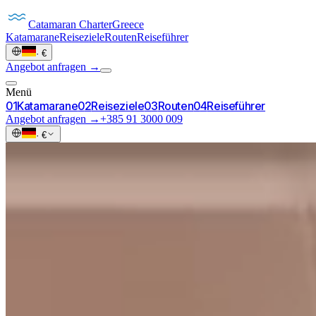
Catamaran
Charter
Greece
Katamarane
Reiseziele
Routen
Reiseführer
·
€
Angebot anfragen →
Menü
0
1
Katamarane
0
2
Reiseziele
0
3
Routen
0
4
Reiseführer
Angebot anfragen →
+385 91 3000 009
·
€