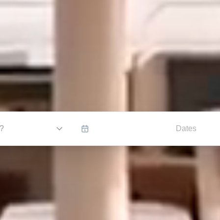
o?
Dates