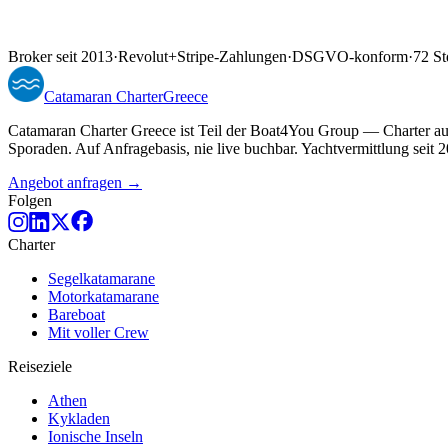
Broker seit 2013
·
Revolut
+
Stripe-Zahlungen
·
DSGVO-konform
·
72 St
Catamaran
Charter
Greece
Catamaran Charter Greece ist Teil der Boat4You Group — Charter au
Sporaden. Auf Anfragebasis, nie live buchbar. Yachtvermittlung seit 
Angebot anfragen →
Folgen
Charter
Segelkatamarane
Motorkatamarane
Bareboat
Mit voller Crew
Reiseziele
Athen
Kykladen
Ionische Inseln