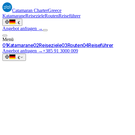
Catamaran
Charter
Greece
Katamarane
Reiseziele
Routen
Reiseführer
·
€
Angebot anfragen →
Menü
0
1
Katamarane
0
2
Reiseziele
0
3
Routen
0
4
Reiseführer
Angebot anfragen →
+385 91 3000 009
·
€