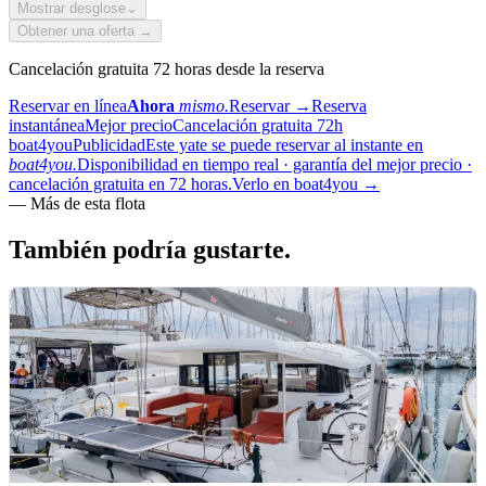
Mostrar desglose
⌄
Obtener una oferta →
Cancelación gratuita 72 horas desde la reserva
Reservar en línea
Ahora
mismo.
Reservar
→
Reserva
instantánea
Mejor precio
Cancelación gratuita 72h
boat4you
Publicidad
Este yate se puede reservar al instante en
boat4you.
Disponibilidad en tiempo real · garantía del mejor precio ·
cancelación gratuita en 72 horas.
Verlo en boat4you
→
—
Más de esta flota
También podría
gustarte.