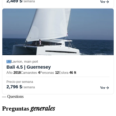
2,489 $
/ semana
Ver
Lavrion, main port
Bali 4.5
| Guernesey
Año
2018
Camarotes
4
Personas
12
Eslora
46 ft
Precio por semana
2,796 $
/ semana
Ver
— Questions
generales
Preguntas