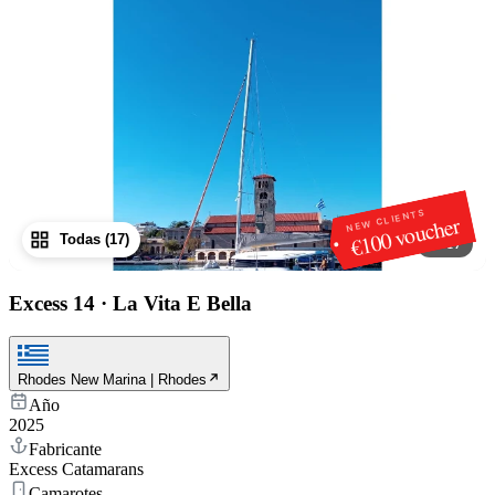
NEW CLIENTS
€100 voucher
Todas (17)
1
/
17
Excess 14
·
La Vita E Bella
Rhodes New Marina | Rhodes
Año
2025
Fabricante
Excess Catamarans
Camarotes