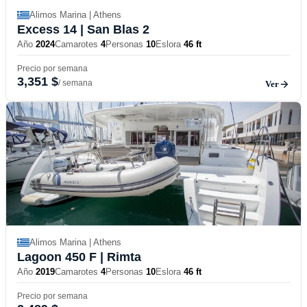
Alimos Marina | Athens
Excess 14
| San Blas 2
Año
2024
Camarotes
4
Personas
10
Eslora
46 ft
Precio por semana
3,351 $
/ semana
Ver
Alimos Marina | Athens
Lagoon 450 F
| Rimta
Año
2019
Camarotes
4
Personas
10
Eslora
46 ft
Precio por semana