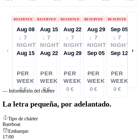
RESERVED
RESERVED
RESERVED
RESERVED
RESERVED
Aug 08
Aug 15
Aug 22
Aug 29
Sep 05
↓ 7
↓ 7
↓ 7
↓ 7
↓ 7
NIGHTS
NIGHTS
NIGHTS
NIGHTS
NIGHTS
‹
›
Aug 15
Aug 22
Aug 29
Sep 05
Sep 12
PER
PER
PER
PER
PER
WEEK
WEEK
WEEK
WEEK
WEEK
0 €
0 €
0 €
0 €
0 €
—
Información del chárter
La letra pequeña,
por adelantado.
Tipo de chárter
Bareboat
Embarque
17:00