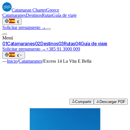
Catamaran
Charter
Greece
Catamaranes
Destinos
Rutas
Guía de viaje
·
€
Solicitar presupuesto →
Menú
0
1
Catamaranes
0
2
Destinos
0
3
Rutas
0
4
Guía de viaje
Solicitar presupuesto →
+385 91 3000 009
·
€
—
Inicio
/
Catamaranes
/
Excess 14 La Vita E Bella
Compartir
Descargar PDF