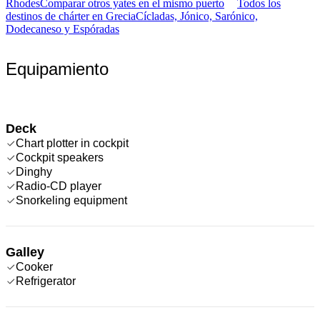
Rhodes
Comparar otros yates en el mismo puerto
Todos los
destinos de chárter en Grecia
Cícladas, Jónico, Sarónico,
Dodecaneso y Espóradas
Equipamiento
Deck
Chart plotter in cockpit
Cockpit speakers
Dinghy
Radio-CD player
Snorkeling equipment
Galley
Cooker
Refrigerator