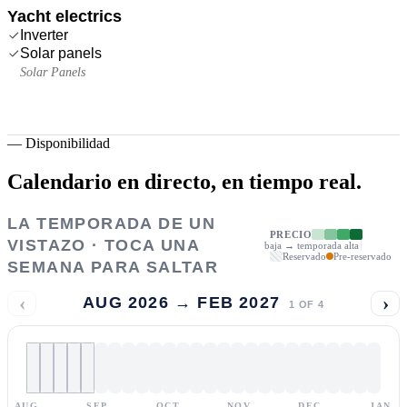
Yacht electrics
Inverter
Solar panels
Solar Panels
—
Disponibilidad
Calendario en directo,
en tiempo real.
LA TEMPORADA DE UN
PRECIO
VISTAZO · TOCA UNA
baja → temporada alta
Reservado
Pre-reservado
SEMANA PARA SALTAR
‹
›
AUG 2026 → FEB 2027
1
OF
4
AUG
SEP
OCT
NOV
DEC
JAN