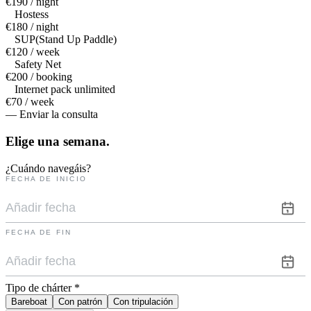
€190 / night
Hostess
€180 / night
SUP(Stand Up Paddle)
€120 / week
Safety Net
€200 / booking
Internet pack unlimited
€70 / week
— Enviar la consulta
Elige una
semana.
¿Cuándo navegáis?
FECHA DE INICIO
FECHA DE FIN
Tipo de chárter
*
Bareboat
Con patrón
Con tripulación