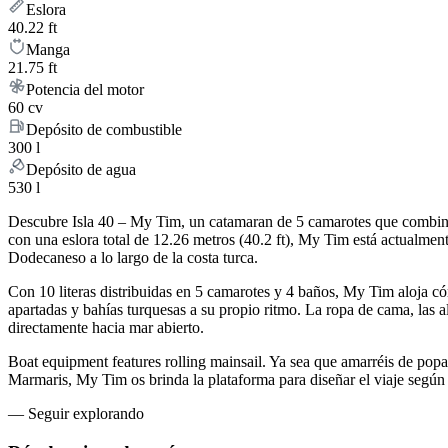
Eslora
40.22 ft
Manga
21.75 ft
Potencia del motor
60 cv
Depósito de combustible
300 l
Depósito de agua
530 l
Descubre Isla 40 – My Tim, un catamaran de 5 camarotes que combina 
con una eslora total de 12.26 metros (40.2 ft), My Tim está actualm
Dodecaneso a lo largo de la costa turca.
Con 10 literas distribuidas en 5 camarotes y 4 baños, My Tim aloja 
apartadas y bahías turquesas a su propio ritmo. La ropa de cama, las a
directamente hacia mar abierto.
Boat equipment features rolling mainsail. Ya sea que amarréis de popa
Marmaris, My Tim os brinda la plataforma para diseñar el viaje según
—
Seguir explorando