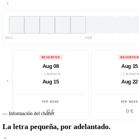
‹
AUG
SEP
RESERVED
RESERVED
Aug 08
Aug 15
↓ 7 NIGHTS
↓ 7 NIGHT
‹
Aug 15
Aug 22
PER WEEK
PER WEEK
0 €
0 €
—
Información del chárter
La letra pequeña,
por adelantado.