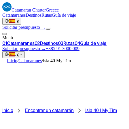
Catamaran
Charter
Greece
Catamaranes
Destinos
Rutas
Guía de viaje
·
€
Solicitar presupuesto →
Menú
0
1
Catamaranes
0
2
Destinos
0
3
Rutas
0
4
Guía de viaje
Solicitar presupuesto →
+385 91 3000 009
·
€
—
Inicio
/
Catamaranes
/
Isla 40 My Tim
Inicio
Encontrar un catamarán
Isla 40 | My Tim