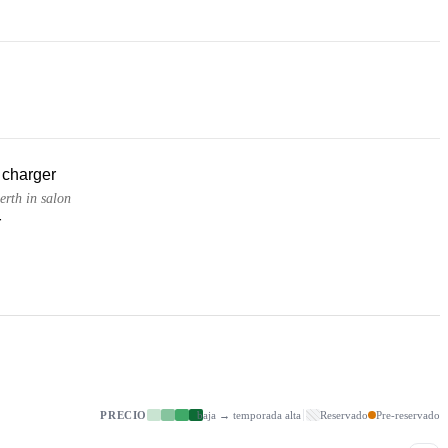
 charger
erth in salon
r
PRECIO
baja → temporada alta
Reservado
Pre-reservado