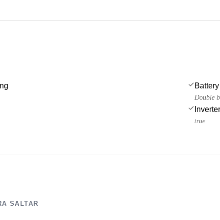
ing
Battery
Double b
Inverte
true
RA SALTAR