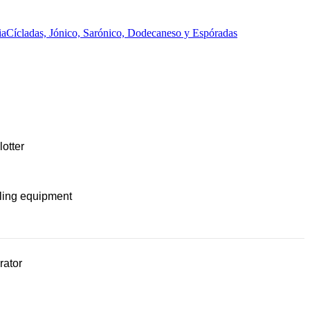
ia
Cícladas, Jónico, Sarónico, Dodecaneso y Espóradas
lotter
ling equipment
rator