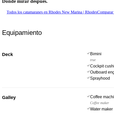
Dónde mirar
después.
Todos los catamaranes en Rhodes New Marina | Rhodes
Comparar 
Equipamiento
Bimini
Deck
true
Cockpit cush
Outboard en
Sprayhood
Coffee mach
Galley
Coffee maker
Water maker