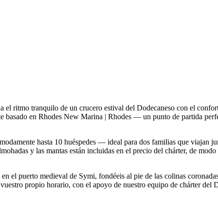
el ritmo tranquilo de un crucero estival del Dodecaneso con el confort
ente basado en Rhodes New Marina | Rhodes — un punto de partida perfe
cómodamente hasta 10 huéspedes — ideal para dos familias que viajan j
lmohadas y las mantas están incluidas en el precio del chárter, de modo
 en el puerto medieval de Symi, fondéeis al pie de las colinas coronada
 vuestro propio horario, con el apoyo de nuestro equipo de chárter de