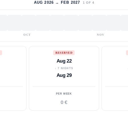
AUG 2026 → FEB 2027
1
OF
4
OCT
NOV
RESERVED
Aug 22
S
↓ 7 NIGHTS
Aug 29
PER WEEK
0 €