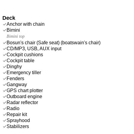
Deck
Anchor with chain
Bimini
Bimini top
Bosun's chair (Safe seat) (boatswain's chair)
CD/MP3, USB, AUX input
Cockpit cushions
Cockpit table
Dinghy
Emergency tiller
Fenders
Gangway
GPS chart plotter
Outboard engine
Radar reflector
Radio
Repair kit
Sprayhood
Stabilizers