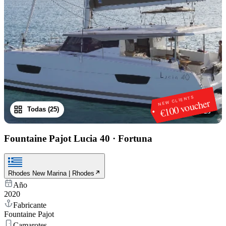
NEW CLIENTS
€100 voucher
Todas (25)
1
/
25
Fountaine Pajot Lucia 40
·
Fortuna
Rhodes New Marina | Rhodes
Año
2020
Fabricante
Fountaine Pajot
Camarotes