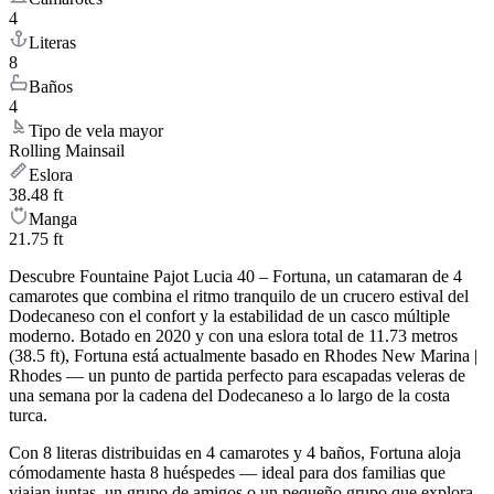
4
Literas
8
Baños
4
Tipo de vela mayor
Rolling Mainsail
Eslora
38.48 ft
Manga
21.75 ft
Descubre Fountaine Pajot Lucia 40 – Fortuna, un catamaran de 4
camarotes que combina el ritmo tranquilo de un crucero estival del
Dodecaneso con el confort y la estabilidad de un casco múltiple
moderno. Botado en 2020 y con una eslora total de 11.73 metros
(38.5 ft), Fortuna está actualmente basado en Rhodes New Marina |
Rhodes — un punto de partida perfecto para escapadas veleras de
una semana por la cadena del Dodecaneso a lo largo de la costa
turca.
Con 8 literas distribuidas en 4 camarotes y 4 baños, Fortuna aloja
cómodamente hasta 8 huéspedes — ideal para dos familias que
viajan juntas, un grupo de amigos o un pequeño grupo que explora