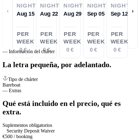
NIGHTS
NIGHTS
NIGHTS
NIGHTS
NIGHTS
‹
›
Aug 15
Aug 22
Aug 29
Sep 05
Sep 12
PER
PER
PER
PER
PER
WEEK
WEEK
WEEK
WEEK
WEEK
0 €
0 €
0 €
0 €
0 €
—
Información del chárter
La letra pequeña,
por adelantado.
Tipo de chárter
Bareboat
—
Extras
Qué está incluido en el precio,
qué es
extra.
Suplementos obligatorios
Security Deposit Waiver
€500 / booking