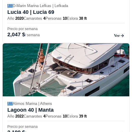
D-Marin Marina Lefkas | Lefkada
Lucia 40
| Lucia 69
Año
2020
Camarotes
4
Personas
10
Eslora
38 ft
Precio por semana
2,047 $
/ semana
Ver
Alimos Marina | Athens
Lagoon 40
| Manta
Año
2022
Camarotes
4
Personas
10
Eslora
39 ft
Precio por semana