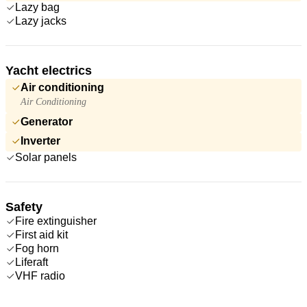
Lazy bag
Lazy jacks
Yacht electrics
Air conditioning
Air Conditioning
Generator
Inverter
Solar panels
Safety
Fire extinguisher
First aid kit
Fog horn
Liferaft
VHF radio