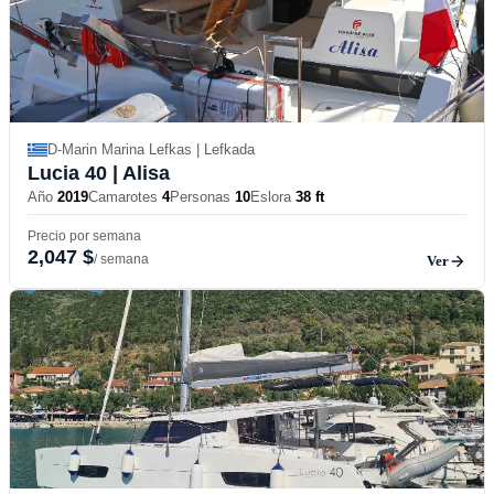
D-Marin Marina Lefkas | Lefkada
Lucia 40
| Alisa
Año
2019
Camarotes
4
Personas
10
Eslora
38 ft
Precio por semana
2,047 $
/ semana
Ver