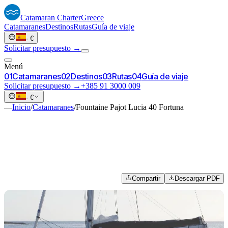
Catamaran
Charter
Greece
Catamaranes
Destinos
Rutas
Guía de viaje
·
€
Solicitar presupuesto →
Menú
0
1
Catamaranes
0
2
Destinos
0
3
Rutas
0
4
Guía de viaje
Solicitar presupuesto →
+385 91 3000 009
·
€
—
Inicio
/
Catamaranes
/
Fountaine Pajot Lucia 40 Fortuna
Compartir
Descargar PDF