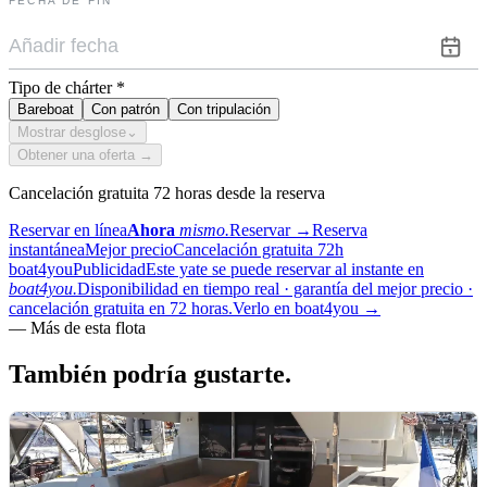
FECHA DE FIN
Tipo de chárter
*
Bareboat
Con patrón
Con tripulación
Mostrar desglose
⌄
Obtener una oferta →
Cancelación gratuita 72 horas desde la reserva
Reservar en línea
Ahora
mismo.
Reservar
→
Reserva
instantánea
Mejor precio
Cancelación gratuita 72h
boat4you
Publicidad
Este yate se puede reservar al instante en
boat4you.
Disponibilidad en tiempo real · garantía del mejor precio ·
cancelación gratuita en 72 horas.
Verlo en boat4you
→
—
Más de esta flota
También podría
gustarte.