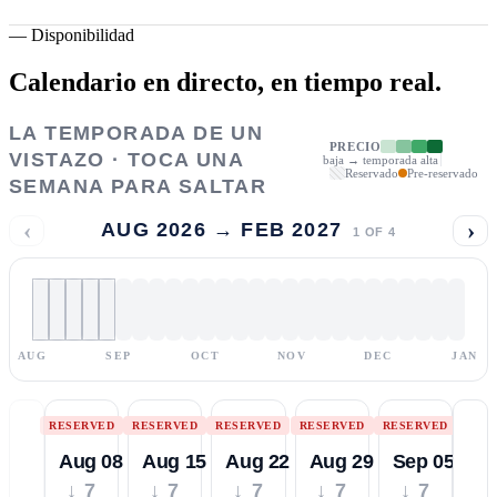
—
Disponibilidad
Calendario en directo,
en tiempo real.
LA TEMPORADA DE UN
PRECIO
VISTAZO · TOCA UNA
baja → temporada alta
Reservado
Pre-reservado
SEMANA PARA SALTAR
‹
›
AUG 2026 → FEB 2027
1
OF
4
AUG
SEP
OCT
NOV
DEC
JAN
RESERVED
RESERVED
RESERVED
RESERVED
RESERVED
Aug 08
Aug 15
Aug 22
Aug 29
Sep 05
↓ 7
↓ 7
↓ 7
↓ 7
↓ 7