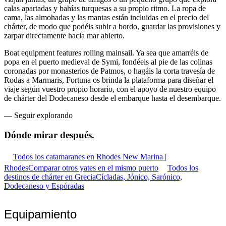
calas apartadas y bahías turquesas a su propio ritmo. La ropa de
cama, las almohadas y las mantas están incluidas en el precio del
chárter, de modo que podéis subir a bordo, guardar las provisiones y
zarpar directamente hacia mar abierto.
Boat equipment features rolling mainsail. Ya sea que amarréis de
popa en el puerto medieval de Symi, fondéeis al pie de las colinas
coronadas por monasterios de Patmos, o hagáis la corta travesía de
Rodas a Marmaris, Fortuna os brinda la plataforma para diseñar el
viaje según vuestro propio horario, con el apoyo de nuestro equipo
de chárter del Dodecaneso desde el embarque hasta el desembarque.
—
Seguir explorando
Dónde mirar
después.
Todos los catamaranes en Rhodes New Marina |
Rhodes
Comparar otros yates en el mismo puerto
Todos los
destinos de chárter en Grecia
Cícladas, Jónico, Sarónico,
Dodecaneso y Espóradas
Equipamiento