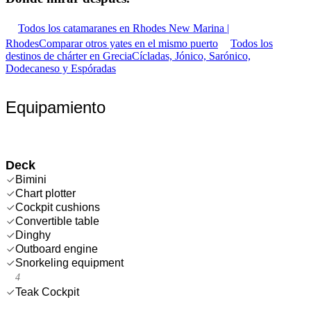
Todos los catamaranes en Rhodes New Marina |
Rhodes
Comparar otros yates en el mismo puerto
Todos los
destinos de chárter en Grecia
Cícladas, Jónico, Sarónico,
Dodecaneso y Espóradas
Equipamiento
Deck
Bimini
Chart plotter
Cockpit cushions
Convertible table
Dinghy
Outboard engine
Snorkeling equipment
4
Teak Cockpit