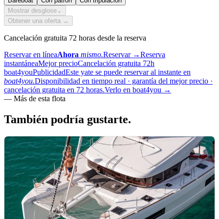
Bareboat
Con patrón
Con tripulación
Mostrar desglose
⌄
Obtener una oferta →
Cancelación gratuita 72 horas desde la reserva
Reservar en línea
Ahora
mismo.
Reservar
→
Reserva
instantánea
Mejor precio
Cancelación gratuita 72h
boat4you
Publicidad
Este yate se puede reservar al instante en
boat4you.
Disponibilidad en tiempo real · garantía del mejor precio ·
cancelación gratuita en 72 horas.
Verlo en boat4you
→
—
Más de esta flota
También podría
gustarte.