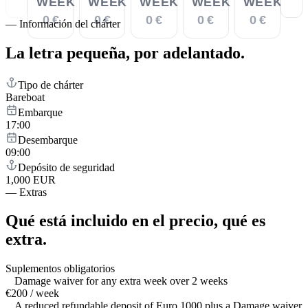
WEEK
WEEK
WEEK
WEEK
WEEK
0 €
0 €
0 €
0 €
0 €
—
Información del chárter
La letra pequeña,
por adelantado.
Tipo de chárter
Bareboat
Embarque
17:00
Desembarque
09:00
Depósito de seguridad
1,000 EUR
—
Extras
Qué está incluido en el precio,
qué es
extra.
Suplementos obligatorios
Damage waiver for any extra week over 2 weeks
€200 / week
A reduced refundable deposit of Euro 1000 plus a Damage waiver