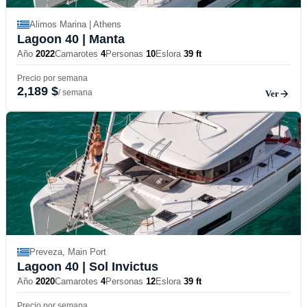
Alimos Marina | Athens
Lagoon 40
| Manta
Año
2022
Camarotes
4
Personas
10
Eslora
39 ft
Precio por semana
2,189 $
/ semana
Ver
Preveza, Main Port
Lagoon 40
| Sol Invictus
Año
2020
Camarotes
4
Personas
12
Eslora
39 ft
Precio por semana