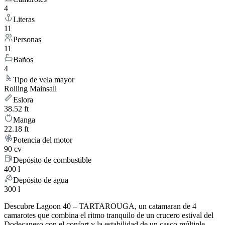
4
Literas
11
Personas
11
Baños
4
Tipo de vela mayor
Rolling Mainsail
Eslora
38.52 ft
Manga
22.18 ft
Potencia del motor
90 cv
Depósito de combustible
400 l
Depósito de agua
300 l
Descubre Lagoon 40 – TARTAROUGA, un catamaran de 4
camarotes que combina el ritmo tranquilo de un crucero estival del
Dodecaneso con el confort y la estabilidad de un casco múltiple