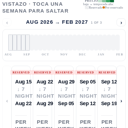
PRECIO
VISTAZO · TOCA UNA
baja → temporada alta
Reservado
Pre-reservado
SEMANA PARA SALTAR
‹
›
AUG 2026 → FEB 2027
1
OF
3
AUG
SEP
OCT
NOV
DEC
JAN
FEB
RESERVED
RESERVED
RESERVED
RESERVED
RESERVED
Aug 15
Aug 22
Aug 29
Sep 05
Sep 12
↓ 7
↓ 7
↓ 7
↓ 7
↓ 7
NIGHTS
NIGHTS
NIGHTS
NIGHTS
NIGHTS
‹
›
Aug 22
Aug 29
Sep 05
Sep 12
Sep 19
PER
PER
PER
PER
PER