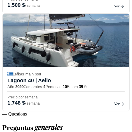
1,509 $
/ semana
Ver
Lefkas main port
Lagoon 40
| Aello
Año
2020
Camarotes
4
Personas
10
Eslora
39 ft
Precio por semana
1,748 $
/ semana
Ver
— Questions
generales
Preguntas