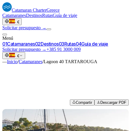
Catamaran
Charter
Greece
Catamaranes
Destinos
Rutas
Guía de viaje
·
€
Solicitar presupuesto →
Menú
0
1
Catamaranes
0
2
Destinos
0
3
Rutas
0
4
Guía de viaje
Solicitar presupuesto →
+385 91 3000 009
·
€
—
Inicio
/
Catamaranes
/
Lagoon 40 TARTAROUGA
Compartir
Descargar PDF