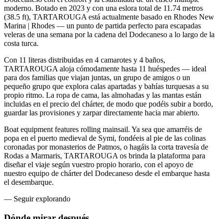
moderno. Botado en 2023 y con una eslora total de 11.74 metros
(38.5 ft), TARTAROUGA está actualmente basado en Rhodes New
Marina | Rhodes — un punto de partida perfecto para escapadas
veleras de una semana por la cadena del Dodecaneso a lo largo de la
costa turca.
Con 11 literas distribuidas en 4 camarotes y 4 baños,
TARTAROUGA aloja cómodamente hasta 11 huéspedes — ideal
para dos familias que viajan juntas, un grupo de amigos o un
pequeño grupo que explora calas apartadas y bahías turquesas a su
propio ritmo. La ropa de cama, las almohadas y las mantas están
incluidas en el precio del chárter, de modo que podéis subir a bordo,
guardar las provisiones y zarpar directamente hacia mar abierto.
Boat equipment features rolling mainsail. Ya sea que amarréis de
popa en el puerto medieval de Symi, fondéeis al pie de las colinas
coronadas por monasterios de Patmos, o hagáis la corta travesía de
Rodas a Marmaris, TARTAROUGA os brinda la plataforma para
diseñar el viaje según vuestro propio horario, con el apoyo de
nuestro equipo de chárter del Dodecaneso desde el embarque hasta
el desembarque.
—
Seguir explorando
Dónde mirar
después.