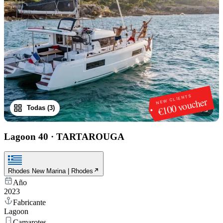
NEW CLIENTS
€100 voucher
Todas (3)
1
/
3
Lagoon 40
·
TARTAROUGA
Rhodes New Marina | Rhodes
Año
2023
Fabricante
Lagoon
Camarotes