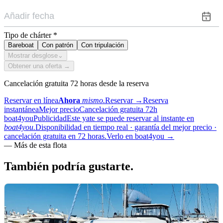
Tipo de chárter
*
Bareboat
Con patrón
Con tripulación
Mostrar desglose
⌄
Obtener una oferta →
Cancelación gratuita 72 horas desde la reserva
Reservar en línea
Ahora
mismo.
Reservar
→
Reserva
instantánea
Mejor precio
Cancelación gratuita 72h
boat4you
Publicidad
Este yate se puede reservar al instante en
boat4you.
Disponibilidad en tiempo real · garantía del mejor precio ·
cancelación gratuita en 72 horas.
Verlo en boat4you
→
—
Más de esta flota
También podría
gustarte.