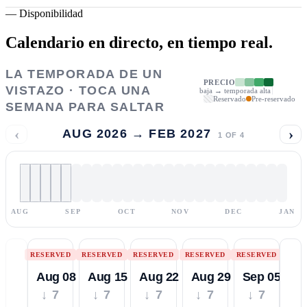
—
Disponibilidad
Calendario en directo,
en tiempo real.
LA TEMPORADA DE UN
PRECIO
VISTAZO · TOCA UNA
baja → temporada alta
Reservado
Pre-reservado
SEMANA PARA SALTAR
‹
›
AUG 2026 → FEB 2027
1
OF
4
AUG
SEP
OCT
NOV
DEC
JAN
RESERVED
RESERVED
RESERVED
RESERVED
RESERVED
Aug 08
Aug 15
Aug 22
Aug 29
Sep 05
↓ 7
↓ 7
↓ 7
↓ 7
↓ 7