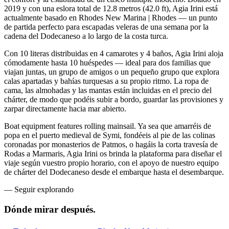
2019 y con una eslora total de 12.8 metros (42.0 ft), Agia Irini está
actualmente basado en Rhodes New Marina | Rhodes — un punto
de partida perfecto para escapadas veleras de una semana por la
cadena del Dodecaneso a lo largo de la costa turca.
Con 10 literas distribuidas en 4 camarotes y 4 baños, Agia Irini aloja
cómodamente hasta 10 huéspedes — ideal para dos familias que
viajan juntas, un grupo de amigos o un pequeño grupo que explora
calas apartadas y bahías turquesas a su propio ritmo. La ropa de
cama, las almohadas y las mantas están incluidas en el precio del
chárter, de modo que podéis subir a bordo, guardar las provisiones y
zarpar directamente hacia mar abierto.
Boat equipment features rolling mainsail. Ya sea que amarréis de
popa en el puerto medieval de Symi, fondéeis al pie de las colinas
coronadas por monasterios de Patmos, o hagáis la corta travesía de
Rodas a Marmaris, Agia Irini os brinda la plataforma para diseñar el
viaje según vuestro propio horario, con el apoyo de nuestro equipo
de chárter del Dodecaneso desde el embarque hasta el desembarque.
—
Seguir explorando
Dónde mirar
después.