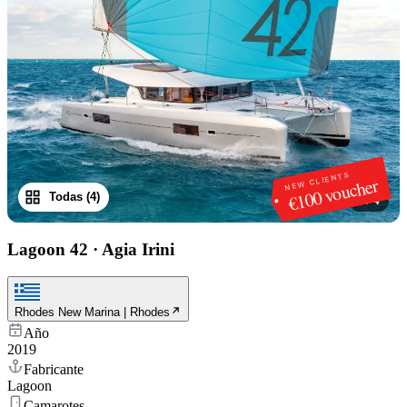
NEW CLIENTS
€100 voucher
Todas (4)
1
/
4
Lagoon 42
·
Agia Irini
Rhodes New Marina | Rhodes
Año
2019
Fabricante
Lagoon
Camarotes