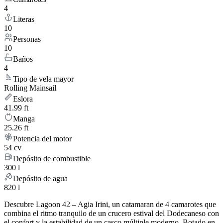
4
Literas
10
Personas
10
Baños
4
Tipo de vela mayor
Rolling Mainsail
Eslora
41.99 ft
Manga
25.26 ft
Potencia del motor
54 cv
Depósito de combustible
300 l
Depósito de agua
820 l
Descubre Lagoon 42 – Agia Irini, un catamaran de 4 camarotes que
combina el ritmo tranquilo de un crucero estival del Dodecaneso con
el confort y la estabilidad de un casco múltiple moderno. Botado en