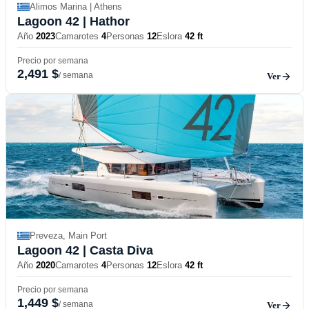
Alimos Marina | Athens
Lagoon 42
| Hathor
Año
2023
Camarotes
4
Personas
12
Eslora
42 ft
Precio por semana
2,491 $
/ semana
Ver
Preveza, Main Port
Lagoon 42
| Casta Diva
Año
2020
Camarotes
4
Personas
12
Eslora
42 ft
Precio por semana
1,449 $
/ semana
Ver