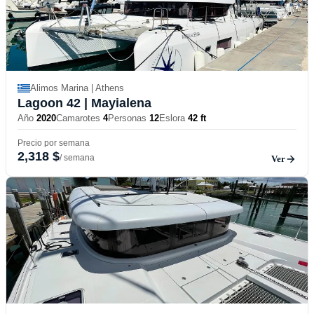
Alimos Marina | Athens
Lagoon 42
| Mayialena
Año
2020
Camarotes
4
Personas
12
Eslora
42 ft
Precio por semana
2,318 $
/ semana
Ver