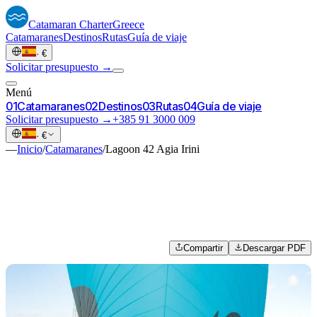
Catamaran
Charter
Greece
Catamaranes
Destinos
Rutas
Guía de viaje
·
€
Solicitar presupuesto →
Menú
0
1
Catamaranes
0
2
Destinos
0
3
Rutas
0
4
Guía de viaje
Solicitar presupuesto →
+385 91 3000 009
·
€
—
Inicio
/
Catamaranes
/
Lagoon 42 Agia Irini
Compartir
Descargar PDF