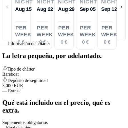
NIGHTS
NIGHTS
NIGHTS
NIGHTS
NIGHTS
‹
›
Aug 15
Aug 22
Aug 29
Sep 05
Sep 12
PER
PER
PER
PER
PER
WEEK
WEEK
WEEK
WEEK
WEEK
0 €
0 €
0 €
0 €
0 €
—
Información del chárter
La letra pequeña,
por adelantado.
Tipo de chárter
Bareboat
Depósito de seguridad
3,000 EUR
—
Extras
Qué está incluido en el precio,
qué es
extra.
Suplementos obligatorios
Final cleaning