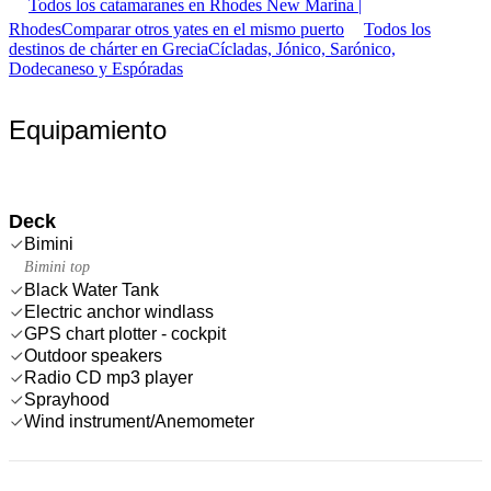
Todos los catamaranes en Rhodes New Marina |
Rhodes
Comparar otros yates en el mismo puerto
Todos los
destinos de chárter en Grecia
Cícladas, Jónico, Sarónico,
Dodecaneso y Espóradas
Equipamiento
Deck
Bimini
Bimini top
Black Water Tank
Electric anchor windlass
GPS chart plotter - cockpit
Outdoor speakers
Radio CD mp3 player
Sprayhood
Wind instrument/Anemometer