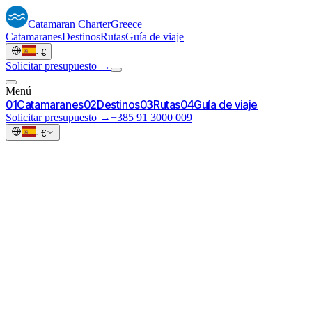
Catamaran
Charter
Greece
Catamaranes
Destinos
Rutas
Guía de viaje
·
€
Solicitar presupuesto →
Menú
0
1
Catamaranes
0
2
Destinos
0
3
Rutas
0
4
Guía de viaje
Solicitar presupuesto →
+385 91 3000 009
·
€