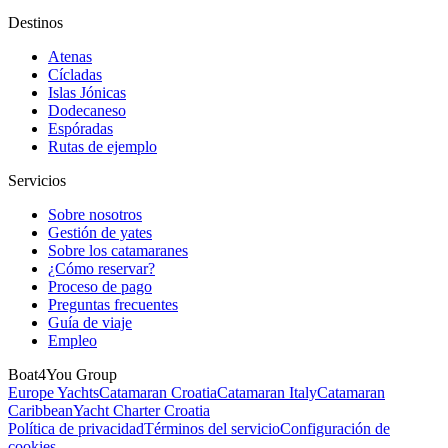
Destinos
Atenas
Cícladas
Islas Jónicas
Dodecaneso
Espóradas
Rutas de ejemplo
Servicios
Sobre nosotros
Gestión de yates
Sobre los catamaranes
¿Cómo reservar?
Proceso de pago
Preguntas frecuentes
Guía de viaje
Empleo
Boat4You Group
Europe Yachts
Catamaran Croatia
Catamaran Italy
Catamaran
Caribbean
Yacht Charter Croatia
Política de privacidad
Términos del servicio
Configuración de
cookies