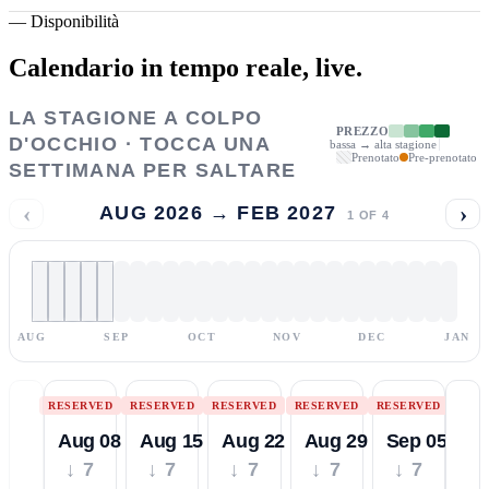
—
Disponibilità
Calendario in tempo reale,
live.
LA STAGIONE A COLPO
PREZZO
D'OCCHIO · TOCCA UNA
bassa → alta stagione
Prenotato
Pre-prenotato
SETTIMANA PER SALTARE
‹
›
AUG 2026 → FEB 2027
1
OF
4
AUG
SEP
OCT
NOV
DEC
JAN
RESERVED
RESERVED
RESERVED
RESERVED
RESERVED
Aug 08
Aug 15
Aug 22
Aug 29
Sep 05
↓ 7
↓ 7
↓ 7
↓ 7
↓ 7