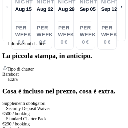
NIGHTS
NIGHTS
NIGHTS
NIGHTS
NIGHTS
‹
›
Aug 15
Aug 22
Aug 29
Sep 05
Sep 12
PER
PER
PER
PER
PER
WEEK
WEEK
WEEK
WEEK
WEEK
0 €
0 €
0 €
0 €
0 €
—
Informazioni charter
La piccola stampa,
in anticipo.
Tipo di charter
Bareboat
—
Extra
Cosa è incluso nel prezzo,
cosa è extra.
Supplementi obbligatori
Security Deposit Waiver
€500 / booking
Standard Charter Pack
€290 / booking