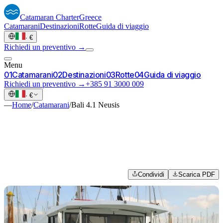
Catamaran
Charter
Greece
Catamarani
Destinazioni
Rotte
Guida di viaggio
·
€
Richiedi un preventivo →
Menu
0
1
Catamarani
0
2
Destinazioni
0
3
Rotte
0
4
Guida di viaggio
Richiedi un preventivo →
+385 91 3000 009
·
€
—
Home
/
Catamarani
/
Bali 4.1 Neusis
Condividi
Scarica PDF