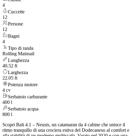
4
Cuccette
12
Persone
12
Bagni
4
Tipo di randa
Rolling Mainsail
Lunghezza
40.52 ft
Larghezza
22.05 ft
Potenza motore
4 cv
Serbatoio carburante
400 l
Serbatoio acqua
800 l
Scopri Bali 4.1 – Neusis, un catamaran da 4 cabine che unisce il
ritmo tranquillo di una crociera estiva del Dodecaneso al comfort e
alla stabilità di un moderno multiscafo. Varato nel 2020 e con una