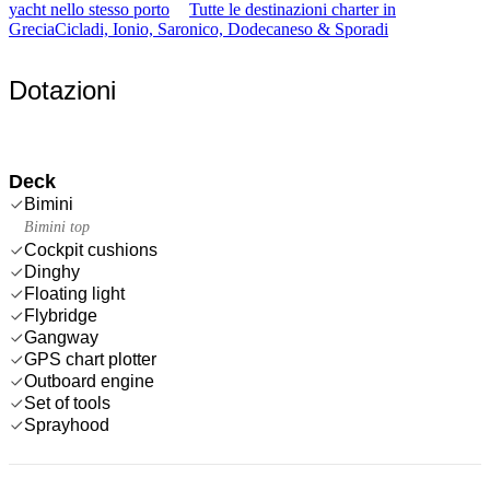
yacht nello stesso porto
Tutte le destinazioni charter in
Grecia
Cicladi, Ionio, Saronico, Dodecaneso & Sporadi
Dotazioni
Deck
Bimini
Bimini top
Cockpit cushions
Dinghy
Floating light
Flybridge
Gangway
GPS chart plotter
Outboard engine
Set of tools
Sprayhood