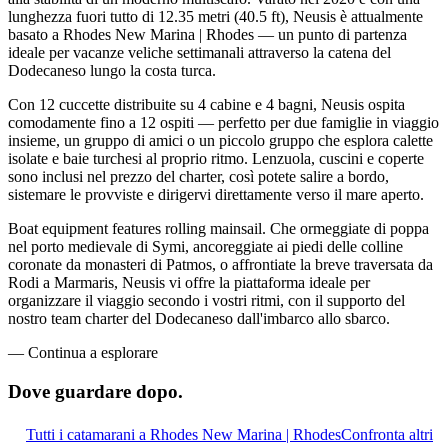
lunghezza fuori tutto di 12.35 metri (40.5 ft), Neusis è attualmente
basato a Rhodes New Marina | Rhodes — un punto di partenza
ideale per vacanze veliche settimanali attraverso la catena del
Dodecaneso lungo la costa turca.
Con 12 cuccette distribuite su 4 cabine e 4 bagni, Neusis ospita
comodamente fino a 12 ospiti — perfetto per due famiglie in viaggio
insieme, un gruppo di amici o un piccolo gruppo che esplora calette
isolate e baie turchesi al proprio ritmo. Lenzuola, cuscini e coperte
sono inclusi nel prezzo del charter, così potete salire a bordo,
sistemare le provviste e dirigervi direttamente verso il mare aperto.
Boat equipment features rolling mainsail. Che ormeggiate di poppa
nel porto medievale di Symi, ancoreggiate ai piedi delle colline
coronate da monasteri di Patmos, o affrontiate la breve traversata da
Rodi a Marmaris, Neusis vi offre la piattaforma ideale per
organizzare il viaggio secondo i vostri ritmi, con il supporto del
nostro team charter del Dodecaneso dall'imbarco allo sbarco.
—
Continua a esplorare
Dove guardare
dopo.
Tutti i catamarani a Rhodes New Marina | Rhodes
Confronta altri