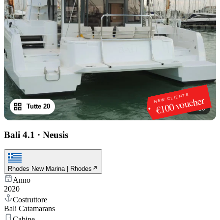
NEW CLIENTS
€100 voucher
Tutte 20
1
/
20
Bali 4.1
·
Neusis
Rhodes New Marina | Rhodes
Anno
2020
Costruttore
Bali Catamarans
Cabine