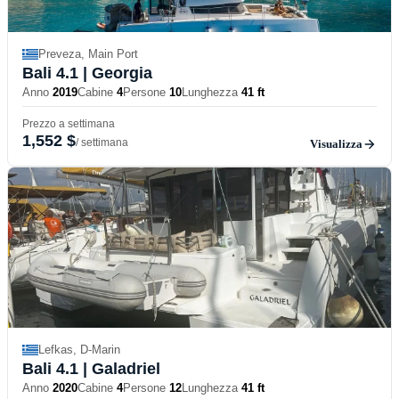
Preveza, Main Port
Bali 4.1
| Georgia
Anno
2019
Cabine
4
Persone
10
Lunghezza
41 ft
Prezzo a settimana
1,552 $
/ settimana
Visualizza
Lefkas, D-Marin
Bali 4.1
| Galadriel
Anno
2020
Cabine
4
Persone
12
Lunghezza
41 ft