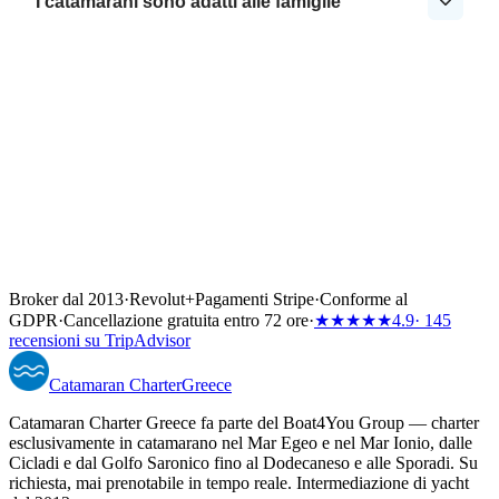
I catamarani sono adatti alle famiglie
Broker dal 2013
·
Revolut
+
Pagamenti Stripe
·
Conforme al
GDPR
·
Cancellazione gratuita entro 72 ore
·
★★★★★
4.9
· 145
recensioni su TripAdvisor
Catamaran
Charter
Greece
Catamaran Charter Greece fa parte del Boat4You Group — charter
esclusivamente in catamarano nel Mar Egeo e nel Mar Ionio, dalle
Cicladi e dal Golfo Saronico fino al Dodecaneso e alle Sporadi. Su
richiesta, mai prenotabile in tempo reale. Intermediazione di yacht