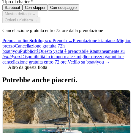
Tipo di charter
*
Bareboat
Con skipper
Con equipaggio
Mostra dettaglio
⌄
Ottieni un'offerta →
Cancellazione gratuita entro 72 ore dalla prenotazione
Prenota online
Subito,
ora.
Prenota
→
Prenotazione istantanea
Miglior
prezzo
Cancellazione gratuita 72h
boat4you
Pubblicità
Questo yacht è prenotabile istantaneamente su
boat4you.
Disponibilità in tempo reale · miglior prezzo garantito ·
cancellazione gratuita entro 72 ore.
Vedilo su boat4you
→
—
Altro da questa flotta
Potrebbe anche
piacerti.