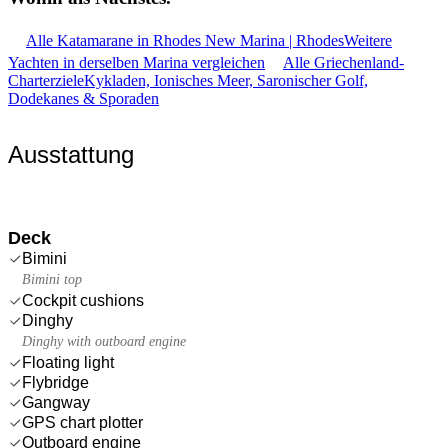
Alle Katamarane in Rhodes New Marina | Rhodes
Weitere
Yachten in derselben Marina vergleichen
Alle Griechenland-
Charterziele
Kykladen, Ionisches Meer, Saronischer Golf,
Dodekanes & Sporaden
Ausstattung
Deck
Bimini
Bimini top
Cockpit cushions
Dinghy
Dinghy with outboard engine
Floating light
Flybridge
Gangway
GPS chart plotter
Outboard engine