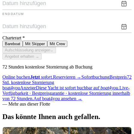
ENDDATUM
Charterart
*
Bareboat
Mit Skipper
Mit Crew
Aufschlüsselung anzeigen
⌄
Angebot erhalten →
72 Stunden kostenlose Stornierung ab Buchung
Online buchen
Jetzt
sofort.
Reservieren
→
Sofortbuchung
Bestpreis
72
Std. kostenlose Stornierung
boat4you
Anzeige
Diese Yacht ist sofort buchbar auf
boat4you.
Live-
Verfügbarkeit · Bestpreisgarantie · kostenlose Stornierung innerhalb
von 72 Stunden.
Auf boat4you ansehen
→
—
Mehr aus dieser Flotte
Das könnte Ihnen
auch gefallen.