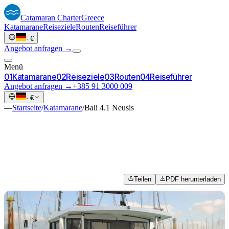
Catamaran
Charter
Greece
Katamarane
Reiseziele
Routen
Reiseführer
·
€
Angebot anfragen →
Menü
0
1
Katamarane
0
2
Reiseziele
0
3
Routen
0
4
Reiseführer
Angebot anfragen →
+385 91 3000 009
·
€
—
Startseite
/
Katamarane
/
Bali 4.1 Neusis
Teilen
PDF herunterladen