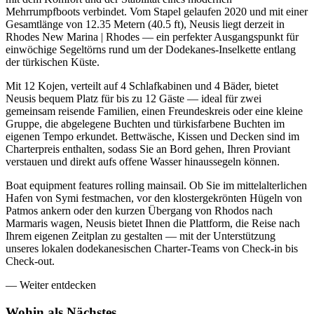
Mehrrumpfboots verbindet. Vom Stapel gelaufen 2020 und mit einer
Gesamtlänge von 12.35 Metern (40.5 ft), Neusis liegt derzeit in
Rhodes New Marina | Rhodes — ein perfekter Ausgangspunkt für
einwöchige Segeltörns rund um der Dodekanes-Inselkette entlang
der türkischen Küste.
Mit 12 Kojen, verteilt auf 4 Schlafkabinen und 4 Bäder, bietet
Neusis bequem Platz für bis zu 12 Gäste — ideal für zwei
gemeinsam reisende Familien, einen Freundeskreis oder eine kleine
Gruppe, die abgelegene Buchten und türkisfarbene Buchten im
eigenen Tempo erkundet. Bettwäsche, Kissen und Decken sind im
Charterpreis enthalten, sodass Sie an Bord gehen, Ihren Proviant
verstauen und direkt aufs offene Wasser hinaussegeln können.
Boat equipment features rolling mainsail. Ob Sie im mittelalterlichen
Hafen von Symi festmachen, vor den klostergekrönten Hügeln von
Patmos ankern oder den kurzen Übergang von Rhodos nach
Marmaris wagen, Neusis bietet Ihnen die Plattform, die Reise nach
Ihrem eigenen Zeitplan zu gestalten — mit der Unterstützung
unseres lokalen dodekanesischen Charter-Teams von Check-in bis
Check-out.
—
Weiter entdecken
Wohin als
Nächstes.