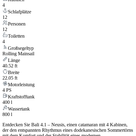
4
Schlafplätze
12
Personen
12
Toiletten
4
Großsegeltyp
Rolling Mainsail
Länge
40.52 ft
Breite
22.05 ft
Motorleistung
4 PS
Kraftstofftank
400 l
Wassertank
800 l
Entdecken Sie Bali 4.1 – Neusis, einen catamaran mit 4 Kabinen,
der den entspannten Rhythmus eines dodekanesischen Sommertörns
mit dem Komfort und der Stabilität eines modernen