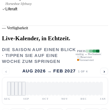
Horseshoe lifebuoy
Liferaft
—
Verfügbarkeit
Live-Kalender,
in Echtzeit.
DIE SAISON AUF EINEN BLICK
PREIS
niedrig → Hochsaison
· TIPPEN SIE AUF EINE
Reserviert
Vorreserviert
WOCHE ZUM SPRINGEN
‹
›
AUG 2026 → FEB 2027
1
OF
4
AUG
SEP
OCT
NOV
DEC
JAN