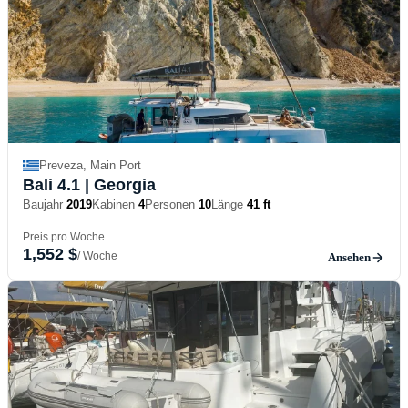
Preveza, Main Port
Bali 4.1
| Georgia
Baujahr
2019
Kabinen
4
Personen
10
Länge
41 ft
Preis pro Woche
1,552 $
/ Woche
Ansehen