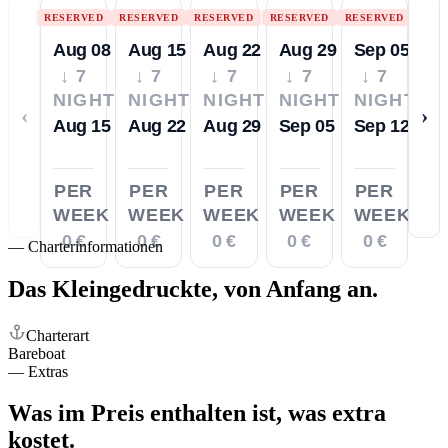
RESERVED
RESERVED
RESERVED
RESERVED
RESERVED
Aug 08
Aug 15
Aug 22
Aug 29
Sep 05
↓ 7
↓ 7
↓ 7
↓ 7
↓ 7
NIGHTS
NIGHTS
NIGHTS
NIGHTS
NIGHTS
‹
›
Aug 15
Aug 22
Aug 29
Sep 05
Sep 12
PER
PER
PER
PER
PER
WEEK
WEEK
WEEK
WEEK
WEEK
0 €
0 €
0 €
0 €
0 €
—
Charterinformationen
Das Kleingedruckte,
von Anfang an.
Charterart
Bareboat
—
Extras
Was im Preis enthalten ist,
was extra
kostet.