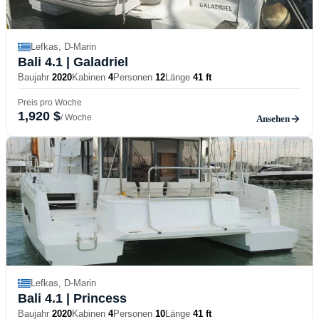
Lefkas, D-Marin
Bali 4.1
| Galadriel
Baujahr
2020
Kabinen
4
Personen
12
Länge
41 ft
Preis pro Woche
1,920 $
/ Woche
Ansehen
Lefkas, D-Marin
Bali 4.1
| Princess
Baujahr
2020
Kabinen
4
Personen
10
Länge
41 ft