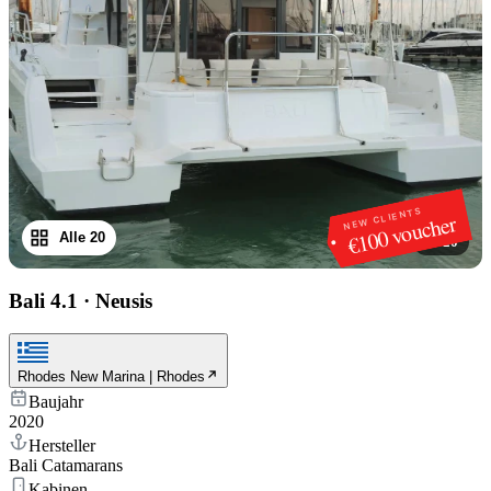
NEW CLIENTS
€100 voucher
Alle 20
1
/
20
Bali 4.1
·
Neusis
Rhodes New Marina | Rhodes
Baujahr
2020
Hersteller
Bali Catamarans
Kabinen