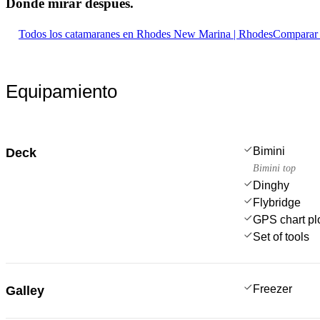
Dónde mirar
después.
Todos los catamaranes en Rhodes New Marina | Rhodes
Comparar 
Equipamiento
Bimini
Deck
Bimini top
Dinghy
Flybridge
GPS chart plo
Set of tools
Freezer
Galley