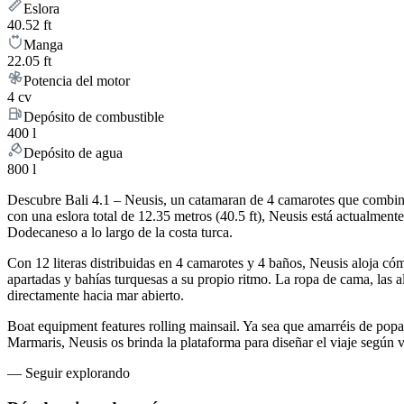
Eslora
40.52 ft
Manga
22.05 ft
Potencia del motor
4 cv
Depósito de combustible
400 l
Depósito de agua
800 l
Descubre Bali 4.1 – Neusis, un catamaran de 4 camarotes que combina 
con una eslora total de 12.35 metros (40.5 ft), Neusis está actualm
Dodecaneso a lo largo de la costa turca.
Con 12 literas distribuidas en 4 camarotes y 4 baños, Neusis aloja c
apartadas y bahías turquesas a su propio ritmo. La ropa de cama, las a
directamente hacia mar abierto.
Boat equipment features rolling mainsail. Ya sea que amarréis de popa
Marmaris, Neusis os brinda la plataforma para diseñar el viaje según
—
Seguir explorando