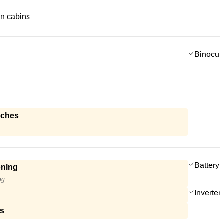
 in cabins
Binocu
nches
Battery
oning
ng
Inverte
ls