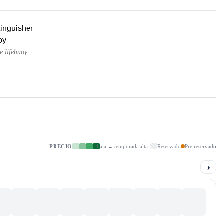
tinguisher
oy
e lifebuoy
PRECIO
baja → temporada alta
Reservado
Pre-reservado
›