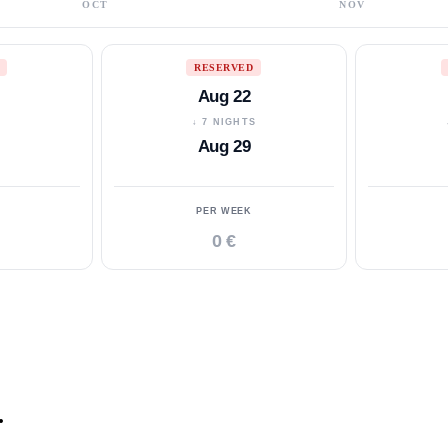
OCT
NOV
RESERVED
Aug 22
S
↓ 7 NIGHTS
Aug 29
PER WEEK
0 €
.