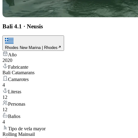
Bali 4.1
·
Neusis
Rhodes New Marina | Rhodes
Año
2020
Fabricante
Bali Catamarans
Camarotes
4
Literas
12
Personas
12
Baños
4
Tipo de vela mayor
Rolling Mainsail