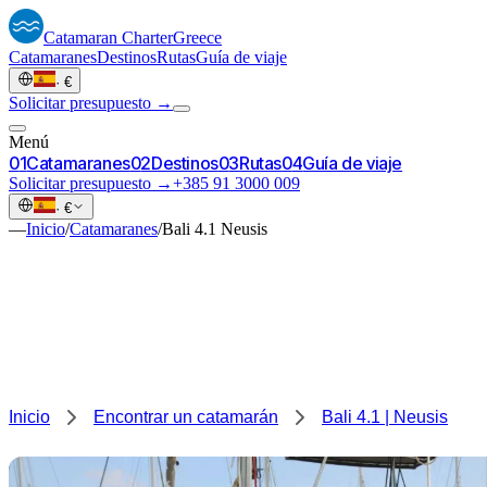
Catamaran
Charter
Greece
Catamaranes
Destinos
Rutas
Guía de viaje
·
€
Solicitar presupuesto →
Menú
0
1
Catamaranes
0
2
Destinos
0
3
Rutas
0
4
Guía de viaje
Solicitar presupuesto →
+385 91 3000 009
·
€
—
Inicio
/
Catamaranes
/
Bali 4.1 Neusis
Inicio
Encontrar un catamarán
Bali 4.1 | Neusis