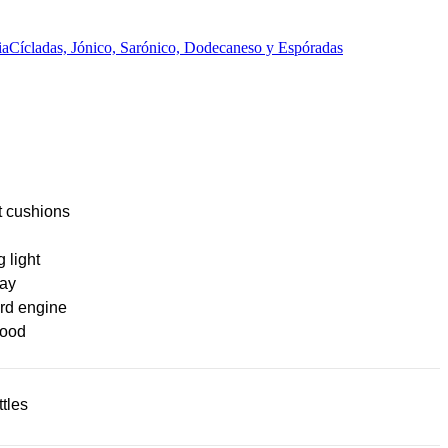
ia
Cícladas, Jónico, Sarónico, Dodecaneso y Espóradas
t cushions
g light
ay
rd engine
ood
tles