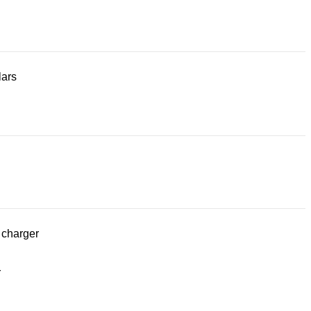
lars
 charger
r