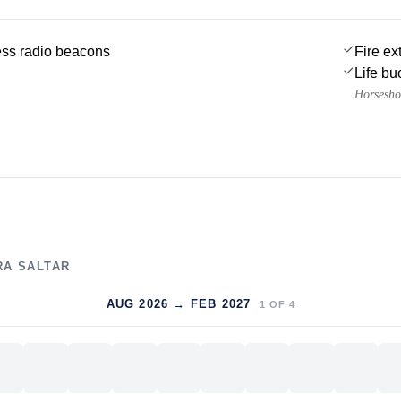
ss radio beacons
Fire ex
Life bu
Horsesho
RA SALTAR
AUG 2026 → FEB 2027
1
OF
4