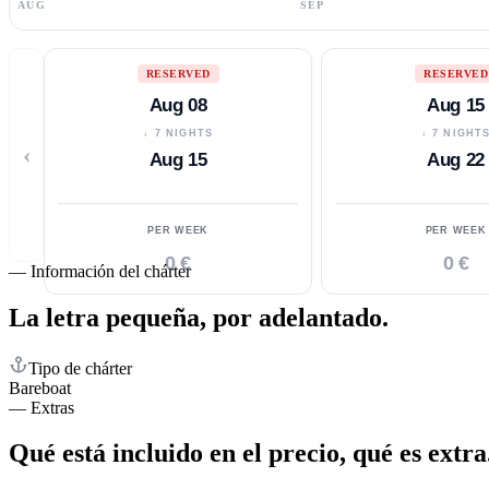
AUG
SEP
RESERVED
RESERVED
Aug 08
Aug 15
↓ 7 NIGHTS
↓ 7 NIGHT
‹
Aug 15
Aug 22
PER WEEK
PER WEEK
0 €
0 €
—
Información del chárter
La letra pequeña,
por adelantado.
Tipo de chárter
Bareboat
—
Extras
Qué está incluido en el precio,
qué es extra