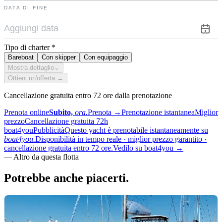
DATA DI FINE
Tipo di charter
*
Bareboat
Con skipper
Con equipaggio
Mostra dettaglio
⌄
Ottieni un'offerta →
Cancellazione gratuita entro 72 ore dalla prenotazione
Prenota online
Subito,
ora.
Prenota
→
Prenotazione istantanea
Miglior
prezzo
Cancellazione gratuita 72h
boat4you
Pubblicità
Questo yacht è prenotabile istantaneamente su
boat4you.
Disponibilità in tempo reale · miglior prezzo garantito ·
cancellazione gratuita entro 72 ore.
Vedilo su boat4you
→
—
Altro da questa flotta
Potrebbe anche
piacerti.