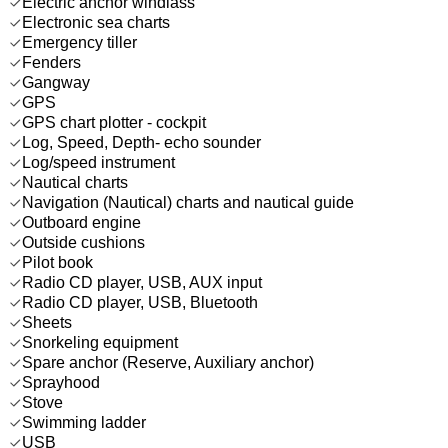
Electric anchor windlass
Electronic sea charts
Emergency tiller
Fenders
Gangway
GPS
GPS chart plotter - cockpit
Log, Speed, Depth- echo sounder
Log/speed instrument
Nautical charts
Navigation (Nautical) charts and nautical guide
Outboard engine
Outside cushions
Pilot book
Radio CD player, USB, AUX input
Radio CD player, USB, Bluetooth
Sheets
Snorkeling equipment
Spare anchor (Reserve, Auxiliary anchor)
Sprayhood
Stove
Swimming ladder
USB