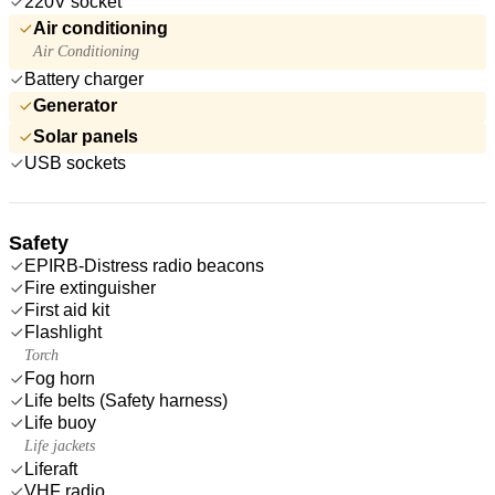
220V socket
Air conditioning
Air Conditioning
Battery charger
Generator
Solar panels
USB sockets
Safety
EPIRB-Distress radio beacons
Fire extinguisher
First aid kit
Flashlight
Torch
Fog horn
Life belts (Safety harness)
Life buoy
Life jackets
Liferaft
VHF radio