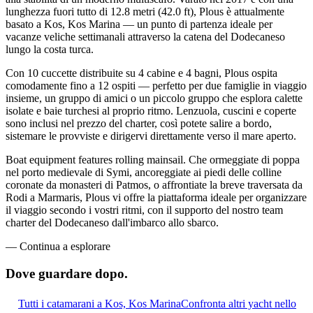
lunghezza fuori tutto di 12.8 metri (42.0 ft), Plous è attualmente
basato a Kos, Kos Marina — un punto di partenza ideale per
vacanze veliche settimanali attraverso la catena del Dodecaneso
lungo la costa turca.
Con 10 cuccette distribuite su 4 cabine e 4 bagni, Plous ospita
comodamente fino a 12 ospiti — perfetto per due famiglie in viaggio
insieme, un gruppo di amici o un piccolo gruppo che esplora calette
isolate e baie turchesi al proprio ritmo. Lenzuola, cuscini e coperte
sono inclusi nel prezzo del charter, così potete salire a bordo,
sistemare le provviste e dirigervi direttamente verso il mare aperto.
Boat equipment features rolling mainsail. Che ormeggiate di poppa
nel porto medievale di Symi, ancoreggiate ai piedi delle colline
coronate da monasteri di Patmos, o affrontiate la breve traversata da
Rodi a Marmaris, Plous vi offre la piattaforma ideale per organizzare
il viaggio secondo i vostri ritmi, con il supporto del nostro team
charter del Dodecaneso dall'imbarco allo sbarco.
—
Continua a esplorare
Dove guardare
dopo.
Tutti i catamarani a Kos, Kos Marina
Confronta altri yacht nello