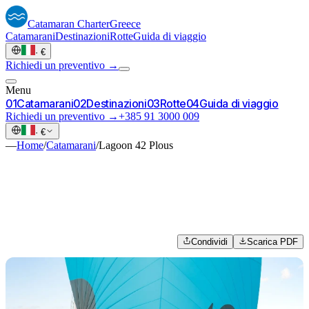
Catamaran
Charter
Greece
Catamarani
Destinazioni
Rotte
Guida di viaggio
·
€
Richiedi un preventivo →
Menu
0
1
Catamarani
0
2
Destinazioni
0
3
Rotte
0
4
Guida di viaggio
Richiedi un preventivo →
+385 91 3000 009
·
€
—
Home
/
Catamarani
/
Lagoon 42 Plous
Condividi
Scarica PDF