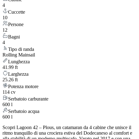
4
Cuccette
10
Persone
12
Bagni
4
Tipo di randa
Rolling Mainsail
Lunghezza
41.99 ft
Larghezza
25.26 ft
Potenza motore
114 cv
Serbatoio carburante
600 l
Serbatoio acqua
600 l
Scopri Lagoon 42 – Plous, un catamaran da 4 cabine che unisce il
ritmo tranquillo di una crociera estiva del Dodecaneso al comfort e
alla stabilità di un moderno multiscafo. Varato nel 2017 e con una