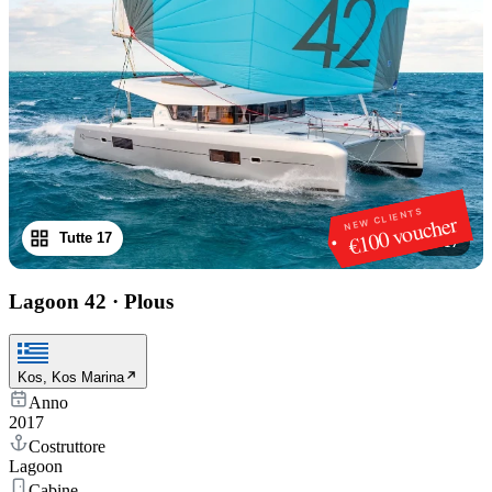
NEW CLIENTS
€100 voucher
Tutte 17
1
/
17
Lagoon 42
·
Plous
Kos, Kos Marina
Anno
2017
Costruttore
Lagoon
Cabine