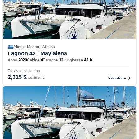
Alimos Marina | Athens
Lagoon 42
| Mayialena
Anno
2020
Cabine
4
Persone
12
Lunghezza
42 ft
Prezzo a settimana
2,315 $
/ settimana
Visualizza