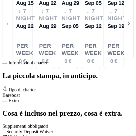
Aug 15
Aug 22
Aug 29
Sep 05
Sep 12
↓ 7
↓ 7
↓ 7
↓ 7
↓ 7
NIGHTS
NIGHTS
NIGHTS
NIGHTS
NIGHTS
‹
›
Aug 22
Aug 29
Sep 05
Sep 12
Sep 19
PER
PER
PER
PER
PER
WEEK
WEEK
WEEK
WEEK
WEEK
0 €
0 €
0 €
0 €
0 €
—
Informazioni charter
La piccola stampa,
in anticipo.
Tipo di charter
Bareboat
—
Extra
Cosa è incluso nel prezzo,
cosa è extra.
Supplementi obbligatori
Security Deposit Waiver