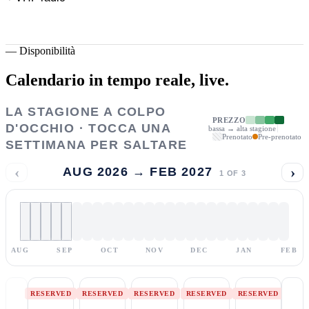
—
Disponibilità
Calendario in tempo reale,
live.
LA STAGIONE A COLPO
PREZZO
D'OCCHIO · TOCCA UNA
bassa → alta stagione
Prenotato
Pre-prenotato
SETTIMANA PER SALTARE
‹
›
AUG 2026 → FEB 2027
1
OF
3
AUG
SEP
OCT
NOV
DEC
JAN
FEB
RESERVED
RESERVED
RESERVED
RESERVED
RESERVED