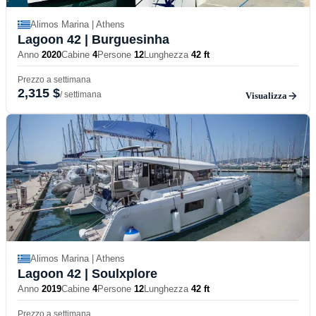
Alimos Marina | Athens
Lagoon 42
| Burguesinha
Anno
2020
Cabine
4
Persone
12
Lunghezza
42 ft
Prezzo a settimana
2,315 $
/ settimana
Visualizza
Alimos Marina | Athens
Lagoon 42
| Soulxplore
Anno
2019
Cabine
4
Persone
12
Lunghezza
42 ft
Prezzo a settimana