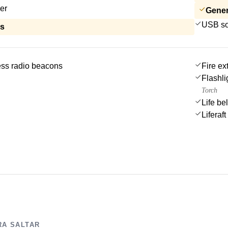
er
Gener
USB so
ls
ss radio beacons
Fire ex
Flashli
Torch
Life be
Liferaft
RA SALTAR