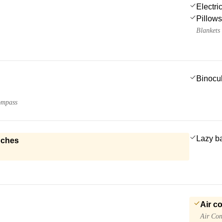
Electri
Pillows
Blankets
Binocu
ompass
Lazy b
nches
Air c
Air Con