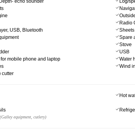
Depth- echo sounder
Log/sp
ts
Navigat
gine
Outsid
Radio 
yer, USB, Bluetooth
Sheets
quipment
Spare a
Stove
dder
USB
for mobile phone and laptop
Water 
es
Wind i
 cutter
Hot wa
ils
Refrige
 (Galley equipment, cutlery)