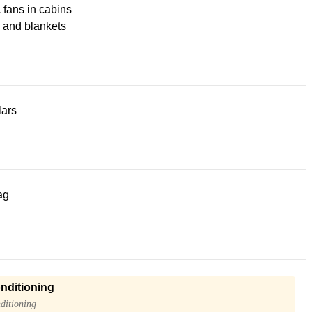
c fans in cabins
 and blankets
lars
ag
onditioning
ditioning