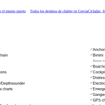
n el mismo puerto
Todos los destinos de chárter en Grecia
Cícladas, 
Anchor
chain
Bimini
Bimini t
Boat h
ions
Cockpit
Distres
/Depthsounder
Electri
a charts
Emergen
Gangw
GPS cha