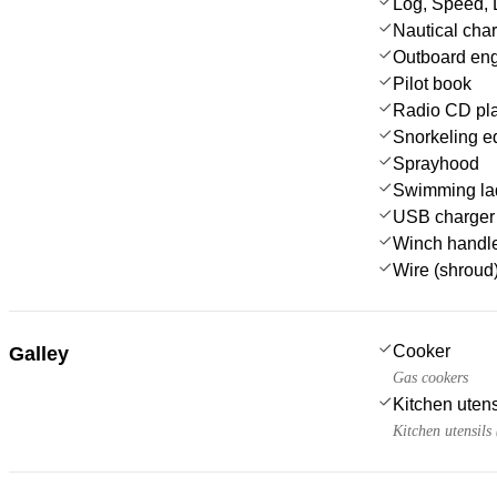
Log, Speed, 
Nautical char
Outboard en
Pilot book
Radio CD pla
Snorkeling e
Sprayhood
Swimming la
USB charger 
Winch handl
Wire (shroud)
Cooker
Galley
Gas cookers
Kitchen utens
Kitchen utensils