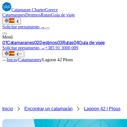
Catamaran
Charter
Greece
Catamaranes
Destinos
Rutas
Guía de viaje
·
€
Solicitar presupuesto →
Menú
0
1
Catamaranes
0
2
Destinos
0
3
Rutas
0
4
Guía de viaje
Solicitar presupuesto →
+385 91 3000 009
·
€
—
Inicio
/
Catamaranes
/
Lagoon 42 Plous
Inicio
Encontrar un catamarán
Lagoon 42 | Plous