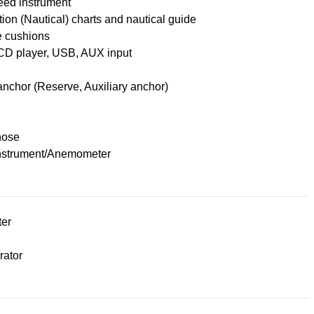
eed instrument
ion (Nautical) charts and nautical guide
e cushions
CD player, USB, AUX input
nchor (Reserve, Auxiliary anchor)
hose
nstrument/Anemometer
ter
rator