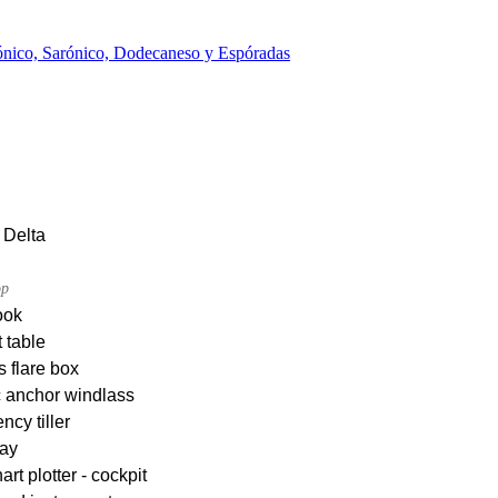
Jónico, Sarónico, Dodecaneso y Espóradas
 Delta
op
ook
 table
s flare box
c anchor windlass
cy tiller
ay
rt plotter - cockpit