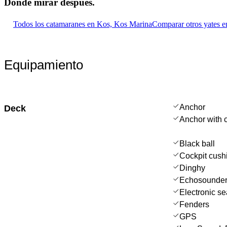
Dónde mirar
después.
Todos los catamaranes en Kos, Kos Marina
Comparar otros yates e
Equipamiento
Anchor
Deck
Anchor with 
Black ball
Cockpit cush
Dinghy
Echosounder
Electronic se
Fenders
GPS