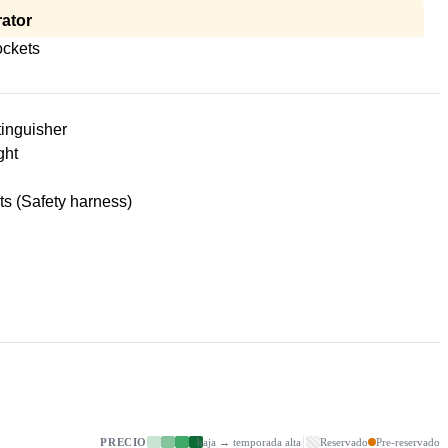
ator
ckets
tinguisher
ght
lts (Safety harness)
PRECIO
baja → temporada alta
Reservado
Pre-reservado