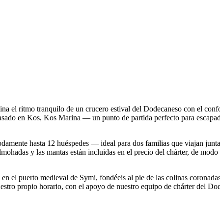
 el ritmo tranquilo de un crucero estival del Dodecaneso con el confo
e basado en Kos, Kos Marina — un punto de partida perfecto para escapa
modamente hasta 12 huéspedes — ideal para dos familias que viajan jun
lmohadas y las mantas están incluidas en el precio del chárter, de modo
 en el puerto medieval de Symi, fondéeis al pie de las colinas coronada
vuestro propio horario, con el apoyo de nuestro equipo de chárter del 