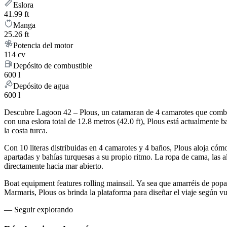
Eslora
41.99 ft
Manga
25.26 ft
Potencia del motor
114 cv
Depósito de combustible
600 l
Depósito de agua
600 l
Descubre Lagoon 42 – Plous, un catamaran de 4 camarotes que combina
con una eslora total de 12.8 metros (42.0 ft), Plous está actualment
la costa turca.
Con 10 literas distribuidas en 4 camarotes y 4 baños, Plous aloja có
apartadas y bahías turquesas a su propio ritmo. La ropa de cama, las a
directamente hacia mar abierto.
Boat equipment features rolling mainsail. Ya sea que amarréis de popa
Marmaris, Plous os brinda la plataforma para diseñar el viaje según 
—
Seguir explorando