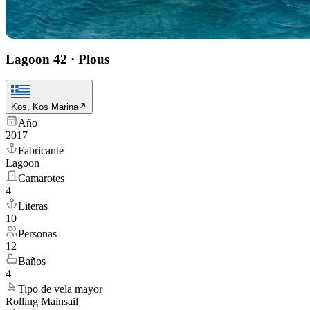
Lagoon 42
·
Plous
Kos, Kos Marina
Año
2017
Fabricante
Lagoon
Camarotes
4
Literas
10
Personas
12
Baños
4
Tipo de vela mayor
Rolling Mainsail