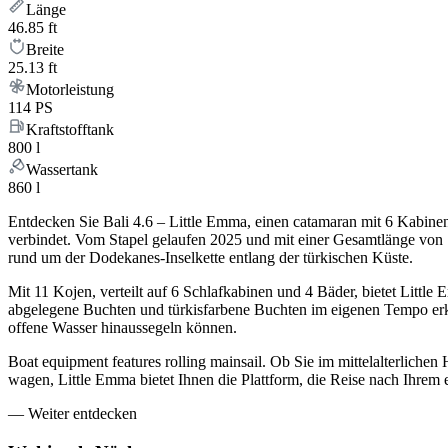
Länge
46.85 ft
Breite
25.13 ft
Motorleistung
114 PS
Kraftstofftank
800 l
Wassertank
860 l
Entdecken Sie Bali 4.6 – Little Emma, einen catamaran mit 6 Kabin
verbindet. Vom Stapel gelaufen 2025 und mit einer Gesamtlänge von 
rund um der Dodekanes-Inselkette entlang der türkischen Küste.
Mit 11 Kojen, verteilt auf 6 Schlafkabinen und 4 Bäder, bietet Littl
abgelegene Buchten und türkisfarbene Buchten im eigenen Tempo erku
offene Wasser hinaussegeln können.
Boat equipment features rolling mainsail. Ob Sie im mittelalterlic
wagen, Little Emma bietet Ihnen die Plattform, die Reise nach Ihrem
—
Weiter entdecken