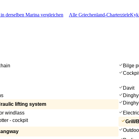
 in derselben Marina vergleichen
Alle Griechenland-Charterziele
Kykl
chain
Bilge p
Cockpi
Davit
ns
Dinghy
Dinghy
aulic lifting system
or windlass
Electri
tter - cockpit
Grill
Outdoo
gangway