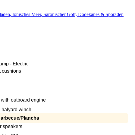
aden, Ionisches Meer, Saronischer Golf, Dodekanes & Sporaden
ump - Electric
t cushions
 with outboard engine
c halyard winch
/Barbecue/Plancha
r speakers