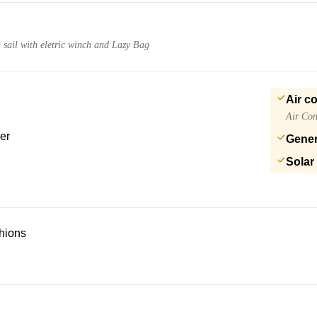
 sail with eletric winch and Lazy Bag
Air c
Air Con
er
Gener
Solar
hions