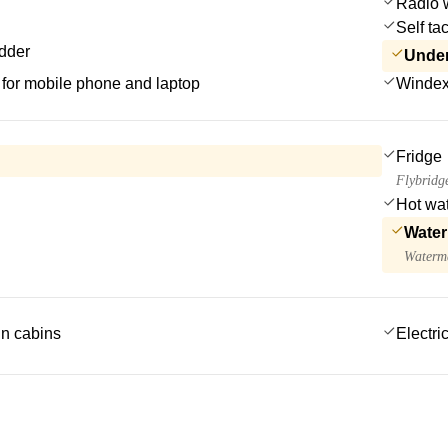
Radio 
Self tac
dder
Under
for mobile phone and laptop
Winde
Fridge
Flybridg
Hot wa
Water
Waterma
 in cabins
Electric