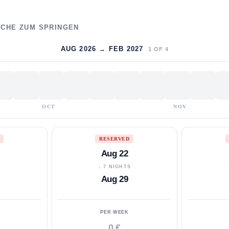
WOCHE ZUM SPRINGEN
AUG 2026 → FEB 2027
1
OF
4
OCT
NOV
RESERVED
Aug 22
S
↓ 7 NIGHTS
Aug 29
PER WEEK
0 €