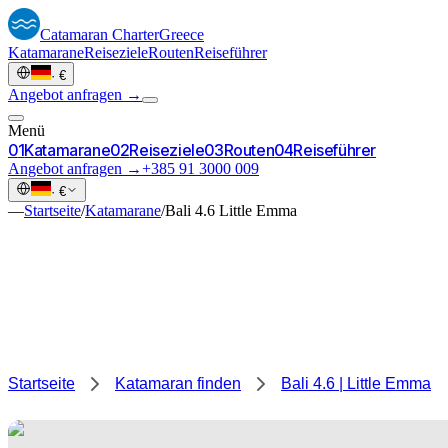
Catamaran
Charter
Greece
Katamarane
Reiseziele
Routen
Reiseführer
·
€
Angebot anfragen →
Menü
0
1
Katamarane
0
2
Reiseziele
0
3
Routen
0
4
Reiseführer
Angebot anfragen →
+385 91 3000 009
·
€
—
Startseite
/
Katamarane
/
Bali 4.6 Little Emma
Startseite
Katamaran finden
Bali 4.6 | Little Emma