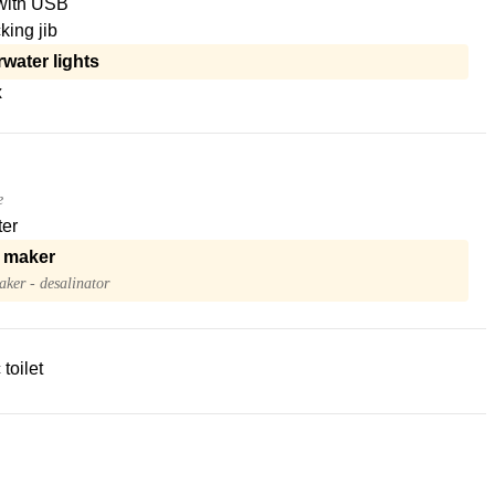
with USB
king jib
water lights
x
e
ter
 maker
ker - desalinator
 toilet