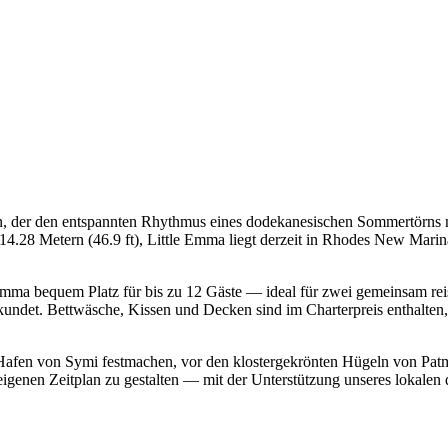
en, der den entspannten Rhythmus eines dodekanesischen Sommertörns 
14.28 Metern (46.9 ft), Little Emma liegt derzeit in Rhodes New Mari
e Emma bequem Platz für bis zu 12 Gäste — ideal für zwei gemeinsam rei
ndet. Bettwäsche, Kissen und Decken sind im Charterpreis enthalten, s
hen Hafen von Symi festmachen, vor den klostergekrönten Hügeln von 
 eigenen Zeitplan zu gestalten — mit der Unterstützung unseres lokal