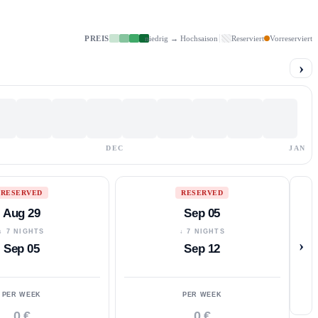
PREIS
niedrig → Hochsaison
Reserviert
Vorreserviert
›
DEC
JAN
RESERVED
RESERVED
Aug 29
Sep 05
↓ 7 NIGHTS
↓ 7 NIGHTS
›
Sep 05
Sep 12
PER WEEK
PER WEEK
0 €
0 €