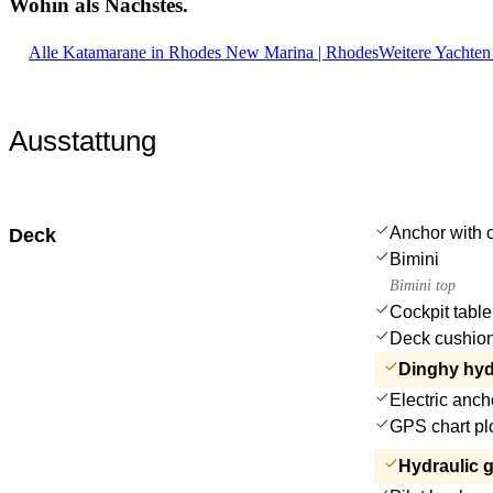
Wohin als
Nächstes.
Alle Katamarane in Rhodes New Marina | Rhodes
Weitere Yachten
Ausstattung
Anchor with 
Deck
Bimini
Bimini top
Cockpit table
Deck cushio
Dinghy hydr
Electric anch
GPS chart plo
Hydraulic 