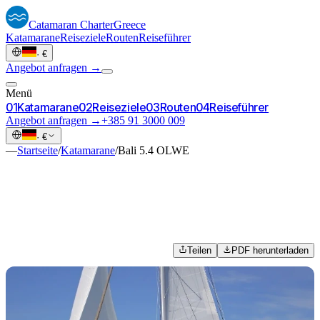
Catamaran
Charter
Greece
Katamarane
Reiseziele
Routen
Reiseführer
·
€
Angebot anfragen →
Menü
0
1
Katamarane
0
2
Reiseziele
0
3
Routen
0
4
Reiseführer
Angebot anfragen →
+385 91 3000 009
·
€
—
Startseite
/
Katamarane
/
Bali 5.4 OLWE
Teilen
PDF herunterladen