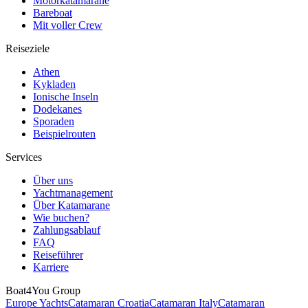
Motorkatamarane
Bareboat
Mit voller Crew
Reiseziele
Athen
Kykladen
Ionische Inseln
Dodekanes
Sporaden
Beispielrouten
Services
Über uns
Yachtmanagement
Über Katamarane
Wie buchen?
Zahlungsablauf
FAQ
Reiseführer
Karriere
Boat4You Group
Europe Yachts
Catamaran Croatia
Catamaran Italy
Catamaran