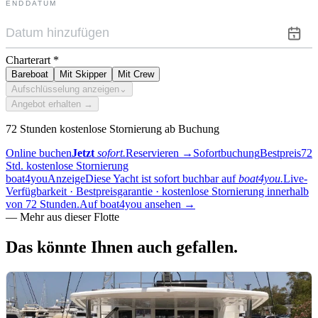
ENDDATUM
Charterart
*
Bareboat
Mit Skipper
Mit Crew
Aufschlüsselung anzeigen
⌄
Angebot erhalten →
72 Stunden kostenlose Stornierung ab Buchung
Online buchen
Jetzt
sofort.
Reservieren
→
Sofortbuchung
Bestpreis
72
Std. kostenlose Stornierung
boat4you
Anzeige
Diese Yacht ist sofort buchbar auf
boat4you.
Live-
Verfügbarkeit · Bestpreisgarantie · kostenlose Stornierung innerhalb
von 72 Stunden.
Auf boat4you ansehen
→
—
Mehr aus dieser Flotte
Das könnte Ihnen
auch gefallen.