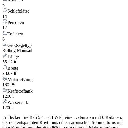
6
Schlafplätze
14
Personen
12
Toiletten
6
Großsegeltyp
Rolling Mainsail
Länge
55.12 ft
Breite
28.67 ft
Motorleistung
160 PS
Kraftstofftank
1200 l
Wassertank
1200 l
Entdecken Sie Bali 5.4 – OLWE , einen catamaran mit 6 Kabinen,
der den entspannten Rhythmus eines saronischen Sommertörns mit
dem Komfort und der Stabilität eines modernen Mehrrumpfboots