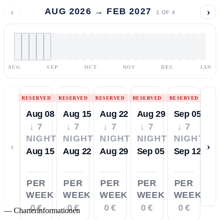
‹
›
AUG 2026 → FEB 2027
1
OF
4
AUG
SEP
OCT
NOV
DEC
JAN
RESERVED
RESERVED
RESERVED
RESERVED
RESERVED
Aug 08
Aug 15
Aug 22
Aug 29
Sep 05
↓ 7
↓ 7
↓ 7
↓ 7
↓ 7
NIGHTS
NIGHTS
NIGHTS
NIGHTS
NIGHTS
‹
›
Aug 15
Aug 22
Aug 29
Sep 05
Sep 12
PER
PER
PER
PER
PER
WEEK
WEEK
WEEK
WEEK
WEEK
0 €
0 €
0 €
0 €
0 €
—
Charterinformationen