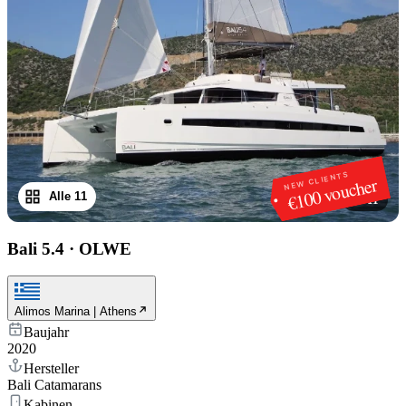
NEW CLIENTS
€100 voucher
Alle 11
1
/
11
Bali 5.4
·
OLWE
Alimos Marina | Athens
Baujahr
2020
Hersteller
Bali Catamarans
Kabinen