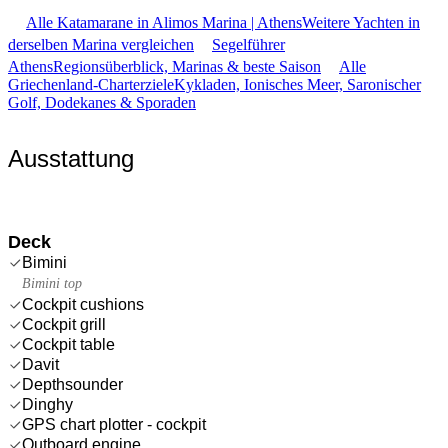
Alle Katamarane in Alimos Marina | Athens
Weitere Yachten in
derselben Marina vergleichen
Segelführer
Athens
Regionsüberblick, Marinas & beste Saison
Alle
Griechenland-Charterziele
Kykladen, Ionisches Meer, Saronischer
Golf, Dodekanes & Sporaden
Ausstattung
Deck
Bimini
Bimini top
Cockpit cushions
Cockpit grill
Cockpit table
Davit
Depthsounder
Dinghy
GPS chart plotter - cockpit
Outboard engine