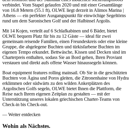
verbindet. Vom Stapel gelaufen 2020 und mit einer Gesamtlänge
von 16.8 Metern (55.1 ft), OLWE liegt derzeit in Alimos Marina |
Athens — ein perfekter Ausgangspunkt für einwöchige Segeltörns
rund um dem Saronischen Golf und der Halbinsel Argolis.
Mit 14 Kojen, verteilt auf 6 Schlafkabinen und 6 Bäder, bietet
OLWE bequem Platz für bis zu 12 Gäste — ideal für zwei
gemeinsam reisende Familien, einen Freundeskreis oder eine kleine
Gruppe, die abgelegene Buchten und türkisfarbene Buchten im
eigenen Tempo erkundet. Bettwäsche, Kissen und Decken sind im
Charterpreis enthalten, sodass Sie an Bord gehen, Ihren Proviant
verstauen und direkt aufs offene Wasser hinaussegeln können.
Boat equipment features rolling mainsail. Ob Sie in die geschützten
Buchten von Ägina und Poros gleiten, die Zitronenhaine von Hydra
erklimmen oder südwärts zu den wilden Ankerplätzen des
Argolischen Golfs segeln, OLWE bietet Ihnen die Plattform, die
Reise nach Ihrem eigenen Zeitplan zu gestalten — mit der
Unterstützung unseres lokalen griechischen Charter-Teams von
Check-in bis Check-out.
—
Weiter entdecken
Wohin als
Nächstes.