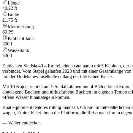
Länge
40.22 ft
Breite
21.75 ft
Motorleistung
60 PS
Kraftstofftank
300 l
Wassertank
530 l
Entdecken Sie Isla 40 – Emirel, einen catamaran mit 5 Kabinen, de
verbindet. Vom Stapel gelaufen 2023 und mit einer Gesamtlänge von 
um der Dodekanes-Inselkette entlang der türkischen Küste.
Mit 10 Kojen, verteilt auf 5 Schlafkabinen und 4 Bäder, bietet Emire
abgelegene Buchten und türkisfarbene Buchten im eigenen Tempo erku
offene Wasser hinaussegeln können.
Boat equipment features rolling mainsail. Ob Sie im mittelalterlic
wagen, Emirel bietet Ihnen die Plattform, die Reise nach Ihrem eige
—
Weiter entdecken