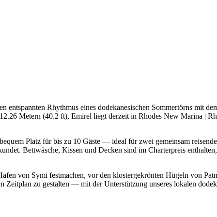
r den entspannten Rhythmus eines dodekanesischen Sommertörns mit de
12.26 Metern (40.2 ft), Emirel liegt derzeit in Rhodes New Marina | 
l bequem Platz für bis zu 10 Gäste — ideal für zwei gemeinsam reisende
ndet. Bettwäsche, Kissen und Decken sind im Charterpreis enthalten, s
hen Hafen von Symi festmachen, vor den klostergekrönten Hügeln von 
nen Zeitplan zu gestalten — mit der Unterstützung unseres lokalen dod