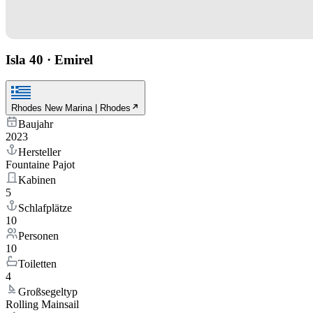
Isla 40
·
Emirel
Rhodes New Marina | Rhodes
Baujahr
2023
Hersteller
Fountaine Pajot
Kabinen
5
Schlafplätze
10
Personen
10
Toiletten
4
Großsegeltyp
Rolling Mainsail