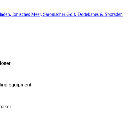
aden, Ionisches Meer, Saronischer Golf, Dodekanes & Sporaden
lotter
ling equipment
maker