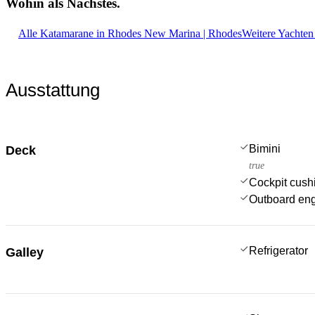
Wohin als
Nächstes.
Alle Katamarane in Rhodes New Marina | Rhodes
Weitere Yachten
Ausstattung
Bimini
Deck
true
Cockpit cush
Outboard en
Refrigerator
Galley