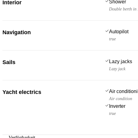
Shower
Interior
Double berth in 
Autopilot
Navigation
true
Lazy jacks
Sails
Lazy jack
Air condition
Yacht electrics
Air condition
Inverter
true
—
Verfügbarkeit