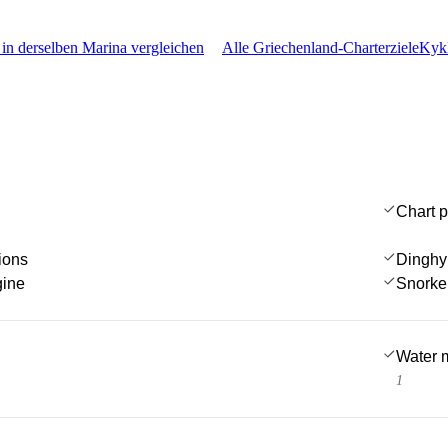
 in derselben Marina vergleichen
Alle Griechenland-Charterziele
Kykl
Chart p
ions
Dinghy
gine
Snorke
Water 
1