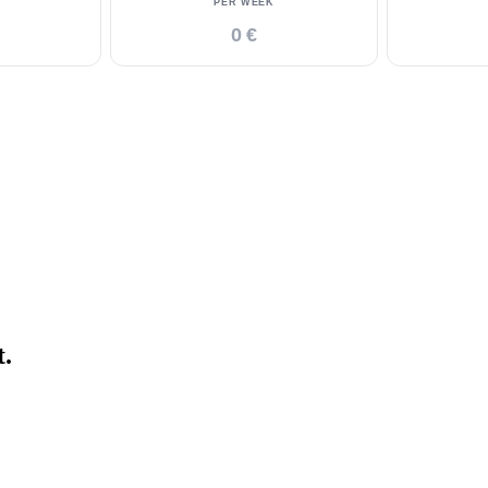
PER WEEK
0 €
t.