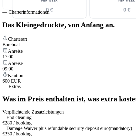
PER WEEK
PER WEEK
0 €
0 €
—
Charterinformationen
Das Kleingedruckte,
von Anfang an.
Charterart
Bareboat
Anreise
17:00
Abreise
09:00
Kaution
600 EUR
—
Extras
Was im Preis enthalten ist,
was extra koste
Verpflichtende Zusatzleistungen
End cleaning
€280 / booking
Damage Waiver plus refundable security deposit euro(mandatory)
€350 / booking