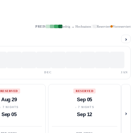
PREIS
niedrig → Hochsaison
Reserviert
Vorreserviert
›
DEC
JAN
RESERVED
RESERVED
Aug 29
Sep 05
↓ 7 NIGHTS
↓ 7 NIGHTS
›
Sep 05
Sep 12