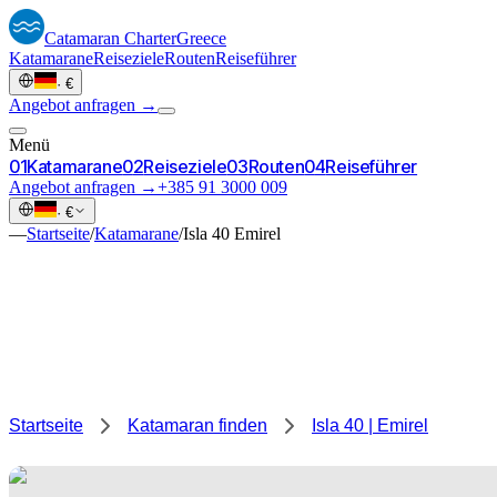
Catamaran
Charter
Greece
Katamarane
Reiseziele
Routen
Reiseführer
·
€
Angebot anfragen →
Menü
0
1
Katamarane
0
2
Reiseziele
0
3
Routen
0
4
Reiseführer
Angebot anfragen →
+385 91 3000 009
·
€
—
Startseite
/
Katamarane
/
Isla 40 Emirel
Startseite
Katamaran finden
Isla 40 | Emirel