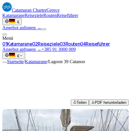
Catamaran
Charter
Greece
Katamarane
Reiseziele
Routen
Reiseführer
·
€
Angebot anfragen →
Menü
0
1
Katamarane
0
2
Reiseziele
0
3
Routen
0
4
Reiseführer
Angebot anfragen →
+385 91 3000 009
·
€
—
Startseite
/
Katamarane
/
Lagoon 39 Catanoo
Teilen
PDF herunterladen