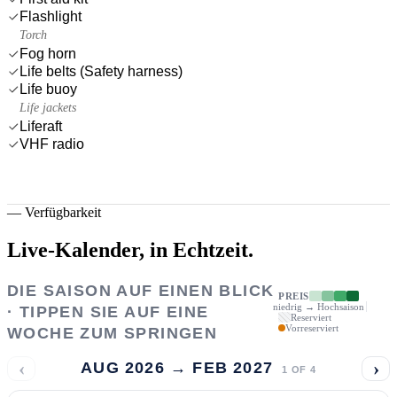
Flashlight
Torch
Fog horn
Life belts (Safety harness)
Life buoy
Life jackets
Liferaft
VHF radio
—
Verfügbarkeit
Live-Kalender,
in Echtzeit.
DIE SAISON AUF EINEN BLICK
PREIS
niedrig → Hochsaison
· TIPPEN SIE AUF EINE
Reserviert
Vorreserviert
WOCHE ZUM SPRINGEN
‹
›
AUG 2026 → FEB 2027
1
OF
4