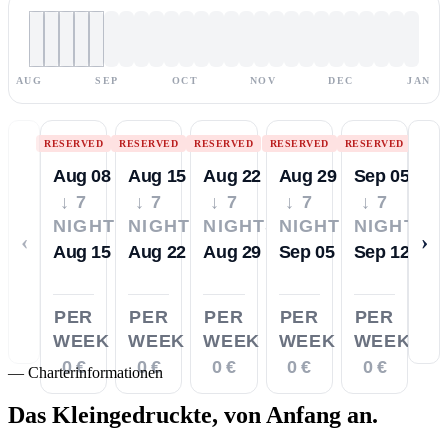
AUG
SEP
OCT
NOV
DEC
JAN
RESERVED
RESERVED
RESERVED
RESERVED
RESERVED
Aug 08
Aug 15
Aug 22
Aug 29
Sep 05
↓ 7
↓ 7
↓ 7
↓ 7
↓ 7
NIGHTS
NIGHTS
NIGHTS
NIGHTS
NIGHTS
‹
›
Aug 15
Aug 22
Aug 29
Sep 05
Sep 12
PER
PER
PER
PER
PER
WEEK
WEEK
WEEK
WEEK
WEEK
0 €
0 €
0 €
0 €
0 €
—
Charterinformationen
Das Kleingedruckte,
von Anfang an.