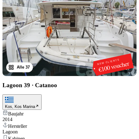
NEW CLIENTS
€100 voucher
Alle 37
1
/
37
Lagoon 39
·
Catanoo
Kos, Kos Marina
Baujahr
2014
Hersteller
Lagoon
Kabinen