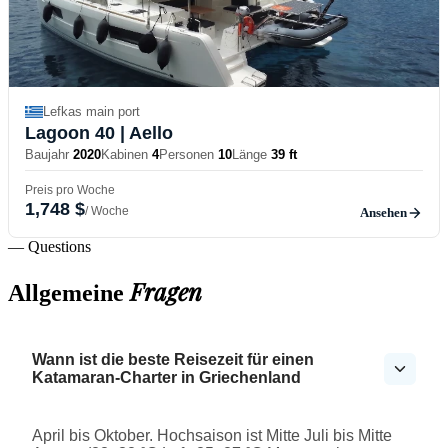
Lefkas main port
Lagoon 40
| Aello
Baujahr
2020
Kabinen
4
Personen
10
Länge
39 ft
Preis pro Woche
1,748 $
/ Woche
Ansehen
— Questions
Fragen
Allgemeine
Wann ist die beste Reisezeit für einen
Katamaran-Charter in Griechenland
April bis Oktober. Hochsaison ist Mitte Juli bis Mitte