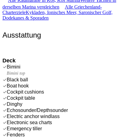
Alle Katamarane in Kos, Kos Marina
Weitere Yachten in
derselben Marina vergleichen
Alle Griechenland-
Charterziele
Kykladen, Ionisches Meer, Saronischer Golf,
Dodekanes & Sporaden
Ausstattung
Deck
Bimini
Bimini top
Black ball
Boat hook
Cockpit cushions
Cockpit table
Dinghy
Echosounder/Depthsounder
Electric anchor windlass
Electronic sea charts
Emergency tiller
Fenders