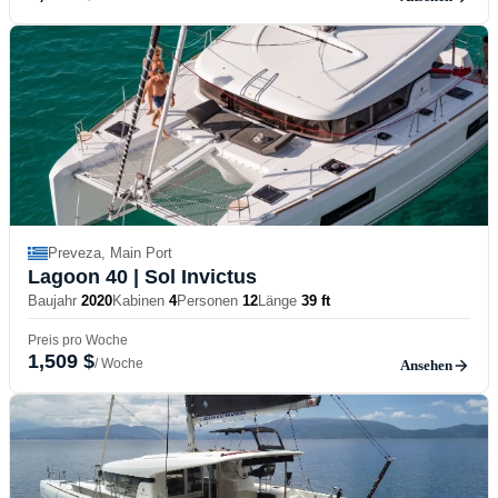
Preveza, Main Port
Lagoon 40
| Sol Invictus
Baujahr
2020
Kabinen
4
Personen
12
Länge
39 ft
Preis pro Woche
1,509 $
/ Woche
Ansehen