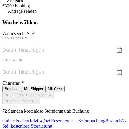
VIP Pack
€300 / booking
— Anfrage senden
Woche
wählen.
Wann segeln Sie?
STARTDATUM
ENDDATUM
Charterart
*
Bareboat
Mit Skipper
Mit Crew
Aufschlüsselung anzeigen
⌄
Angebot erhalten →
72 Stunden kostenlose Stornierung ab Buchung
Online buchen
Jetzt
sofort.
Reservieren
→
Sofortbuchung
Bestpreis
72
Std. kostenlose Stornierung