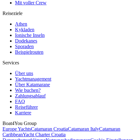
Mit voller Crew
Reiseziele
Athen
Kykladen
Ionische Inseln
Dodekanes
Sporaden
Beispielrouten
Services
Über uns
Yachtmanagement
Über Katamarane
Wie buchen?
Zahlungsablauf
FAQ
Reiseführer
Karriere
Boat4You Group
Europe Yachts
Catamaran Croatia
Catamaran Italy
Catamaran
Caribbean
Yacht Charter Croatia