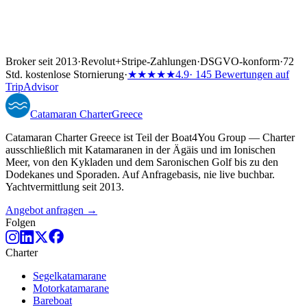
Broker seit 2013
·
Revolut
+
Stripe-Zahlungen
·
DSGVO-konform
·
72
Std. kostenlose Stornierung
·
★★★★★
4.9
· 145 Bewertungen auf
TripAdvisor
Catamaran
Charter
Greece
Catamaran Charter Greece ist Teil der Boat4You Group — Charter
ausschließlich mit Katamaranen in der Ägäis und im Ionischen
Meer, von den Kykladen und dem Saronischen Golf bis zu den
Dodekanes und Sporaden. Auf Anfragebasis, nie live buchbar.
Yachtvermittlung seit 2013.
Angebot anfragen →
Folgen
Charter
Segelkatamarane
Motorkatamarane
Bareboat