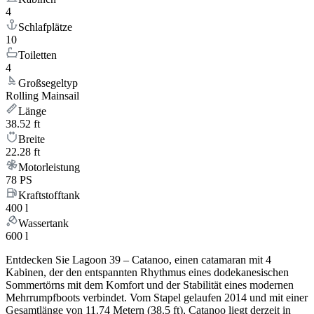
4
Schlafplätze
10
Toiletten
4
Großsegeltyp
Rolling Mainsail
Länge
38.52 ft
Breite
22.28 ft
Motorleistung
78 PS
Kraftstofftank
400 l
Wassertank
600 l
Entdecken Sie Lagoon 39 – Catanoo, einen catamaran mit 4
Kabinen, der den entspannten Rhythmus eines dodekanesischen
Sommertörns mit dem Komfort und der Stabilität eines modernen
Mehrrumpfboots verbindet. Vom Stapel gelaufen 2014 und mit einer
Gesamtlänge von 11.74 Metern (38.5 ft), Catanoo liegt derzeit in