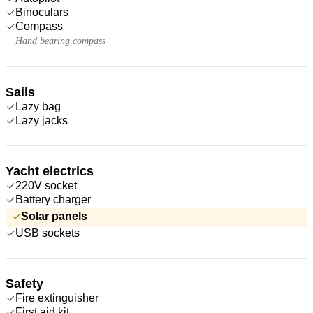
Binoculars
Compass
Hand bearing compass
Sails
Lazy bag
Lazy jacks
Yacht electrics
220V socket
Battery charger
Solar panels
USB sockets
Safety
Fire extinguisher
First aid kit