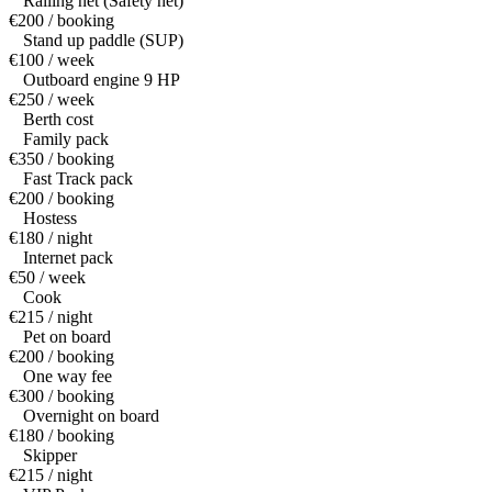
Railing net (Safety net)
€200 / booking
Stand up paddle (SUP)
€100 / week
Outboard engine 9 HP
€250 / week
Berth cost
Family pack
€350 / booking
Fast Track pack
€200 / booking
Hostess
€180 / night
Internet pack
€50 / week
Cook
€215 / night
Pet on board
€200 / booking
One way fee
€300 / booking
Overnight on board
€180 / booking
Skipper
€215 / night