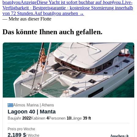
boat4you
Anzeige
Diese Yacht ist sofort buchbar auf
boat4you.
Live-
Verfügbarkeit · Bestpreisgarantie · kostenlose Stornierung innerhalb
von 72 Stunden.
Auf boat4you ansehen
→
—
Mehr aus dieser Flotte
Das könnte Ihnen
auch gefallen.
Alimos Marina | Athens
Lagoon 40
| Manta
Baujahr
2022
Kabinen
4
Personen
10
Länge
39 ft
Preis pro Woche
2,189 $
/ Woche
Ansehen