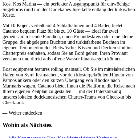
Kos, Kos Marina — ein perfekter Ausgangspunkt für einwöchige
Segeltörns rund um der Dodekanes-Inselkette entlang der türkischen
Küste.
Mit 10 Kojen, verteilt auf 4 Schlafkabinen und 4 Bäder, bietet
Catanoo bequem Platz für bis zu 10 Gäste — ideal für zwei
gemeinsam reisende Familien, einen Freundeskreis oder eine kleine
Gruppe, die abgelegene Buchten und türkisfarbene Buchten im
eigenen Tempo erkundet. Bettwäsche, Kissen und Decken sind im
Charterpreis enthalten, sodass Sie an Bord gehen, Ihren Proviant
verstauen und direkt aufs offene Wasser hinaussegeln können.
Boat equipment features rolling mainsail. Ob Sie im mittelalterlichen
Hafen von Symi festmachen, vor den klostergekrönten Hügeln von
Patmos ankern oder den kurzen Übergang von Rhodos nach
Marmaris wagen, Catanoo bietet Ihnen die Plattform, die Reise nach
Ihrem eigenen Zeitplan zu gestalten — mit der Unterstützung
unseres lokalen dodekanesischen Charter-Teams von Check-in bis
Check-out.
—
Weiter entdecken
Wohin als
Nächstes.