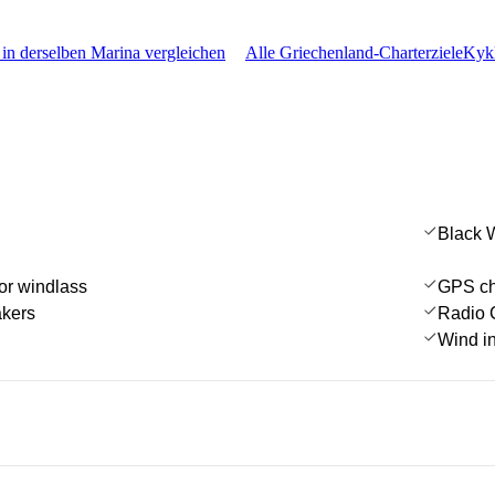
 in derselben Marina vergleichen
Alle Griechenland-Charterziele
Kykl
Black 
or windlass
GPS cha
akers
Radio 
Wind i