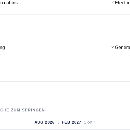
 in cabins
Electric
ing
Genera
g
WOCHE ZUM SPRINGEN
AUG 2026 → FEB 2027
1
OF
4