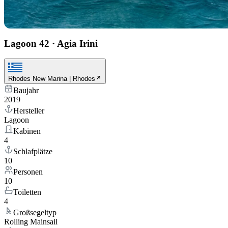
Lagoon 42
·
Agia Irini
Rhodes New Marina | Rhodes
Baujahr
2019
Hersteller
Lagoon
Kabinen
4
Schlafplätze
10
Personen
10
Toiletten
4
Großsegeltyp
Rolling Mainsail