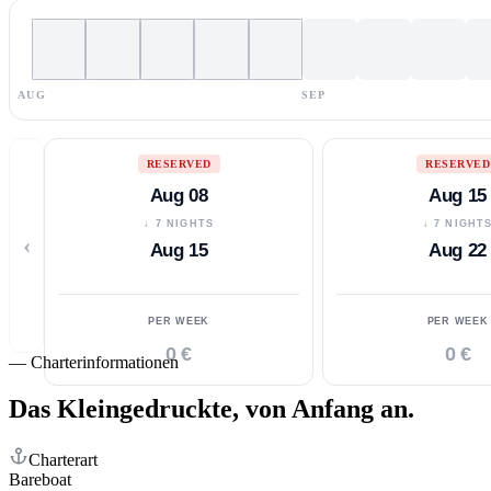
AUG
SEP
RESERVED
RESERVED
Aug 08
Aug 15
↓ 7 NIGHTS
↓ 7 NIGHT
‹
Aug 15
Aug 22
PER WEEK
PER WEEK
0 €
0 €
—
Charterinformationen
Das Kleingedruckte,
von Anfang an.
Charterart
Bareboat