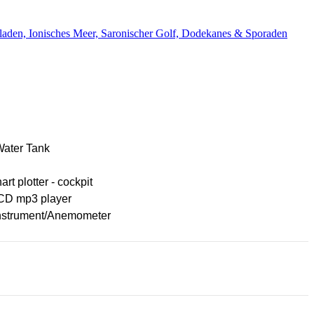
aden, Ionisches Meer, Saronischer Golf, Dodekanes & Sporaden
Water Tank
rt plotter - cockpit
CD mp3 player
nstrument/Anemometer