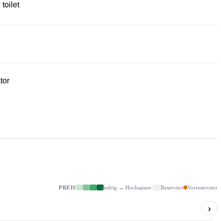
 toilet
tor
PREIS
niedrig → Hochsaison
Reserviert
Vorreserviert
›