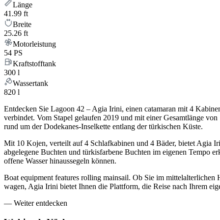
Länge
41.99 ft
Breite
25.26 ft
Motorleistung
54 PS
Kraftstofftank
300 l
Wassertank
820 l
Entdecken Sie Lagoon 42 – Agia Irini, einen catamaran mit 4 Kabin
verbindet. Vom Stapel gelaufen 2019 und mit einer Gesamtlänge von 1
rund um der Dodekanes-Inselkette entlang der türkischen Küste.
Mit 10 Kojen, verteilt auf 4 Schlafkabinen und 4 Bäder, bietet Agia 
abgelegene Buchten und türkisfarbene Buchten im eigenen Tempo erku
offene Wasser hinaussegeln können.
Boat equipment features rolling mainsail. Ob Sie im mittelalterlic
wagen, Agia Irini bietet Ihnen die Plattform, die Reise nach Ihrem 
—
Weiter entdecken