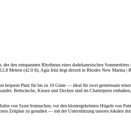
en, der den entspannten Rhythmus eines dodekanesischen Sommertörns
2.8 Metern (42.0 ft), Agia Irini liegt derzeit in Rhodes New Marina 
Irini bequem Platz für bis zu 10 Gäste — ideal für zwei gemeinsam reise
ndet. Bettwäsche, Kissen und Decken sind im Charterpreis enthalten, s
hen Hafen von Symi festmachen, vor den klostergekrönten Hügeln von 
eigenen Zeitplan zu gestalten — mit der Unterstützung unseres lokalen 