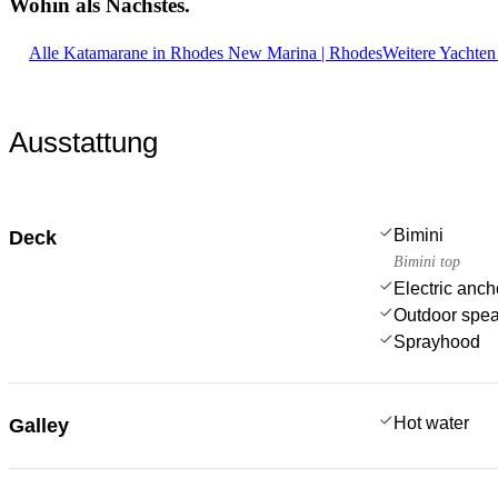
Wohin als
Nächstes.
Alle Katamarane in Rhodes New Marina | Rhodes
Weitere Yachten
Ausstattung
Bimini
Deck
Bimini top
Electric anch
Outdoor spe
Sprayhood
Hot water
Galley