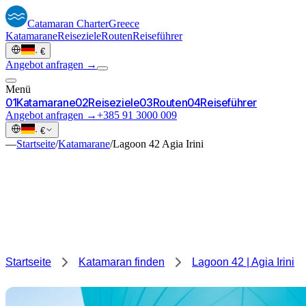
Catamaran
Charter
Greece
Katamarane
Reiseziele
Routen
Reiseführer
·
€
Angebot anfragen →
Menü
0
1
Katamarane
0
2
Reiseziele
0
3
Routen
0
4
Reiseführer
Angebot anfragen →
+385 91 3000 009
·
€
—
Startseite
/
Katamarane
/
Lagoon 42 Agia Irini
Startseite
Katamaran finden
Lagoon 42 | Agia Irini