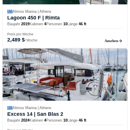
Alimos Marina | Athens
Lagoon 450 F
| Rimta
Baujahr
2019
Kabinen
4
Personen
10
Länge
46 ft
Preis pro Woche
2,489 $
/ Woche
Ansehen
Alimos Marina | Athens
Excess 14
| San Blas 2
Baujahr
2024
Kabinen
4
Personen
10
Länge
46 ft