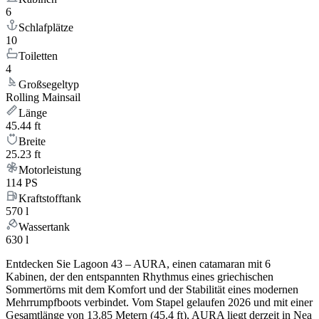
6
Schlafplätze
10
Toiletten
4
Großsegeltyp
Rolling Mainsail
Länge
45.44 ft
Breite
25.23 ft
Motorleistung
114 PS
Kraftstofftank
570 l
Wassertank
630 l
Entdecken Sie Lagoon 43 – AURA, einen catamaran mit 6
Kabinen, der den entspannten Rhythmus eines griechischen
Sommertörns mit dem Komfort und der Stabilität eines modernen
Mehrrumpfboots verbindet. Vom Stapel gelaufen 2026 und mit einer
Gesamtlänge von 13.85 Metern (45.4 ft), AURA liegt derzeit in Nea