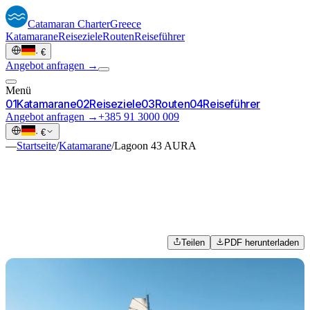
Catamaran
Charter
Greece
Katamarane
Reiseziele
Routen
Reiseführer
·
€
Angebot anfragen →
Menü
0
1
Katamarane
0
2
Reiseziele
0
3
Routen
0
4
Reiseführer
Angebot anfragen →
+385 91 3000 009
·
€
—
Startseite
/
Katamarane
/
Lagoon 43 AURA
Teilen
PDF herunterladen