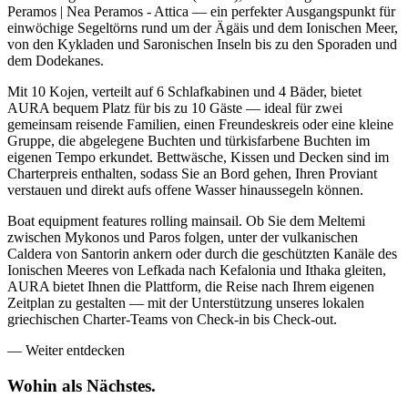
Peramos | Nea Peramos - Attica — ein perfekter Ausgangspunkt für
einwöchige Segeltörns rund um der Ägäis und dem Ionischen Meer,
von den Kykladen und Saronischen Inseln bis zu den Sporaden und
dem Dodekanes.
Mit 10 Kojen, verteilt auf 6 Schlafkabinen und 4 Bäder, bietet
AURA bequem Platz für bis zu 10 Gäste — ideal für zwei
gemeinsam reisende Familien, einen Freundeskreis oder eine kleine
Gruppe, die abgelegene Buchten und türkisfarbene Buchten im
eigenen Tempo erkundet. Bettwäsche, Kissen und Decken sind im
Charterpreis enthalten, sodass Sie an Bord gehen, Ihren Proviant
verstauen und direkt aufs offene Wasser hinaussegeln können.
Boat equipment features rolling mainsail. Ob Sie dem Meltemi
zwischen Mykonos und Paros folgen, unter der vulkanischen
Caldera von Santorin ankern oder durch die geschützten Kanäle des
Ionischen Meeres von Lefkada nach Kefalonia und Ithaka gleiten,
AURA bietet Ihnen die Plattform, die Reise nach Ihrem eigenen
Zeitplan zu gestalten — mit der Unterstützung unseres lokalen
griechischen Charter-Teams von Check-in bis Check-out.
—
Weiter entdecken
Wohin als
Nächstes.