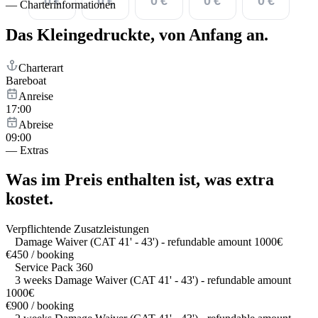
0 €
0 €
0 €
0 €
0 €
—
Charterinformationen
Das Kleingedruckte,
von Anfang an.
Charterart
Bareboat
Anreise
17:00
Abreise
09:00
—
Extras
Was im Preis enthalten ist,
was extra
kostet.
Verpflichtende Zusatzleistungen
Damage Waiver (CAT 41' - 43') - refundable amount 1000€
€450 / booking
Service Pack 360
3 weeks Damage Waiver (CAT 41' - 43') - refundable amount
1000€
€900 / booking