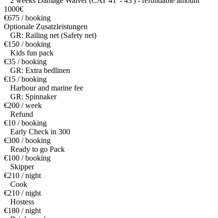
2 weeks Damage Waiver (CAT 41' - 43') - refundable amount
1000€
€675 / booking
Optionale Zusatzleistungen
GR: Railing net (Safety net)
€150 / booking
Kids fun pack
€35 / booking
GR: Extra bedlinen
€15 / booking
Harbour and marine fee
GR: Spinnaker
€200 / week
Refund
€10 / booking
Early Check in 300
€300 / booking
Ready to go Pack
€100 / booking
Skipper
€210 / night
Cook
€210 / night
Hostess
€180 / night