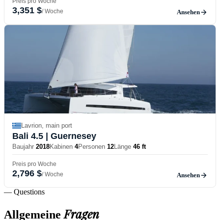
Preis pro Woche
3,351 $
/ Woche
Ansehen
Lavrion, main port
Bali 4.5
| Guernesey
Baujahr
2018
Kabinen
4
Personen
12
Länge
46 ft
Preis pro Woche
2,796 $
/ Woche
Ansehen
— Questions
Fragen
Allgemeine