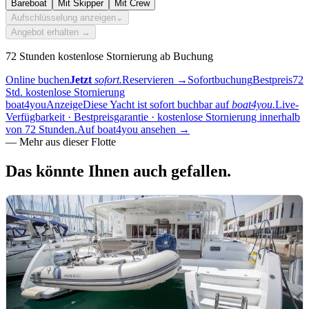
Bareboat
Mit Skipper
Mit Crew
Aufschlüsselung anzeigen
⌄
Angebot erhalten →
72 Stunden kostenlose Stornierung ab Buchung
Online buchen
Jetzt
sofort.
Reservieren
→
Sofortbuchung
Bestpreis
72
Std. kostenlose Stornierung
boat4you
Anzeige
Diese Yacht ist sofort buchbar auf
boat4you.
Live-
Verfügbarkeit · Bestpreisgarantie · kostenlose Stornierung innerhalb
von 72 Stunden.
Auf boat4you ansehen
→
—
Mehr aus dieser Flotte
Das könnte Ihnen
auch gefallen.