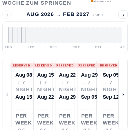
Vorreserviert
WOCHE ZUM SPRINGEN
‹
›
AUG 2026 → FEB 2027
1
OF
4
AUG
SEP
OCT
NOV
DEC
JAN
RESERVED
RESERVED
RESERVED
RESERVED
RESERVED
Aug 08
Aug 15
Aug 22
Aug 29
Sep 05
↓ 7
↓ 7
↓ 7
↓ 7
↓ 7
NIGHTS
NIGHTS
NIGHTS
NIGHTS
NIGHTS
‹
›
Aug 15
Aug 22
Aug 29
Sep 05
Sep 12
PER
PER
PER
PER
PER
WEEK
WEEK
WEEK
WEEK
WEEK