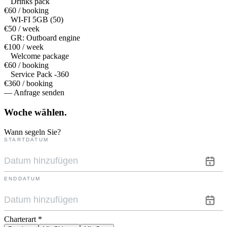
Drinks pack
€60 / booking
WI-FI 5GB (50)
€50 / week
GR: Outboard engine
€100 / week
Welcome package
€60 / booking
Service Pack -360
€360 / booking
— Anfrage senden
Woche
wählen.
Wann segeln Sie?
STARTDATUM
ENDDATUM
Charterart
*