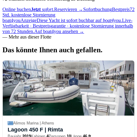
Online buchen
Jetzt
sofort.
Reservieren
→
Sofortbuchung
Bestpreis
72
Std. kostenlose Stornierung
boat4you
Anzeige
Diese Yacht ist sofort buchbar auf
boat4you.
Live-
Verfügbarkeit · Bestpreisgarantie · kostenlose Stornierung innerhalb
von 72 Stunden.
Auf boat4you ansehen
→
—
Mehr aus dieser Flotte
Das könnte Ihnen
auch gefallen.
Alimos Marina | Athens
Lagoon 450 F
| Rimta
Baujahr
2019
Kabinen
4
Personen
10
Länge
46 ft