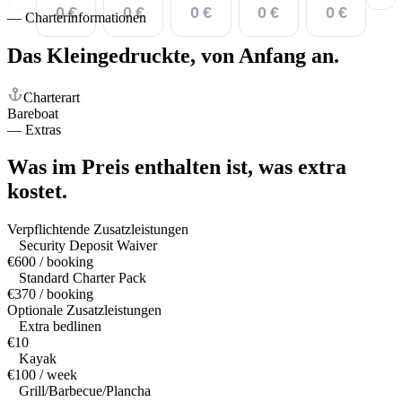
0 €
0 €
0 €
0 €
0 €
—
Charterinformationen
Das Kleingedruckte,
von Anfang an.
Charterart
Bareboat
—
Extras
Was im Preis enthalten ist,
was extra
kostet.
Verpflichtende Zusatzleistungen
Security Deposit Waiver
€600 / booking
Standard Charter Pack
€370 / booking
Optionale Zusatzleistungen
Extra bedlinen
€10
Kayak
€100 / week
Grill/Barbecue/Plancha