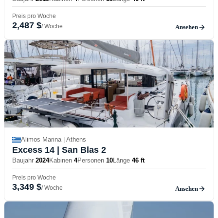
Preis pro Woche
2,487 $
/ Woche
Ansehen
Alimos Marina | Athens
Excess 14
| San Blas 2
Baujahr
2024
Kabinen
4
Personen
10
Länge
46 ft
Preis pro Woche
3,349 $
/ Woche
Ansehen