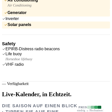
Air conditioning
Air Conditioning
Generator
Inverter
Solar panels
Safety
EPIRB-Distress radio beacons
Life buoy
Horseshoe lifebuoy
VHF radio
—
Verfügbarkeit
Live-Kalender,
in Echtzeit.
DIE SAISON AUF EINEN BLICK
PREIS
niedrig → Hochsaison
· TIPPEN SIE AUF EINE