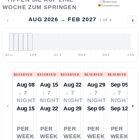
Reserviert
Vorreserviert
WOCHE ZUM SPRINGEN
‹
›
AUG 2026 → FEB 2027
1
OF
4
AUG
SEP
OCT
NOV
DEC
JAN
RESERVED
RESERVED
RESERVED
RESERVED
RESERVED
Aug 08
Aug 15
Aug 22
Aug 29
Sep 05
↓ 7
↓ 7
↓ 7
↓ 7
↓ 7
NIGHTS
NIGHTS
NIGHTS
NIGHTS
NIGHTS
‹
›
Aug 15
Aug 22
Aug 29
Sep 05
Sep 12
PER
PER
PER
PER
PER
WEEK
WEEK
WEEK
WEEK
WEEK