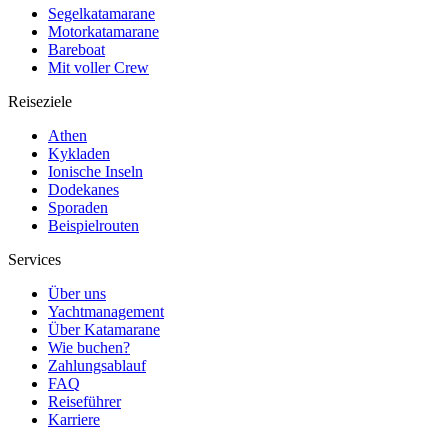
Segelkatamarane
Motorkatamarane
Bareboat
Mit voller Crew
Reiseziele
Athen
Kykladen
Ionische Inseln
Dodekanes
Sporaden
Beispielrouten
Services
Über uns
Yachtmanagement
Über Katamarane
Wie buchen?
Zahlungsablauf
FAQ
Reiseführer
Karriere