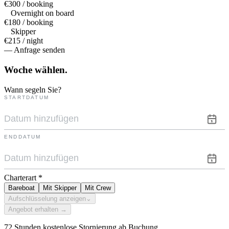
€300 / booking
Overnight on board
€180 / booking
Skipper
€215 / night
— Anfrage senden
Woche
wählen.
Wann segeln Sie?
STARTDATUM
ENDDATUM
Charterart
*
Bareboat
Mit Skipper
Mit Crew
Aufschlüsselung anzeigen
⌄
Angebot erhalten →
72 Stunden kostenlose Stornierung ab Buchung