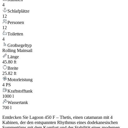
4
Schlafplätze
12
Personen
12
Toiletten
4
Großsegeltyp
Rolling Mainsail
Länge
45.80 ft
Breite
25.82 ft
Motorleistung
4 PS
Kraftstofftank
1000 l
Wassertank
700 l
Entdecken Sie Lagoon 450 F – Thetis, einen catamaran mit 4
Kabinen, der den entspannten Rhythmus eines dodekanesischen
Sommertörns mit dem Komfort und der Stabilität eines modernen