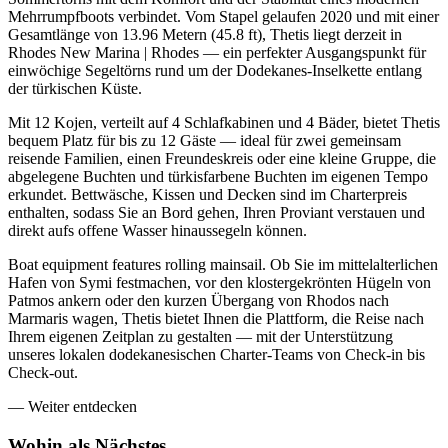
Mehrrumpfboots verbindet. Vom Stapel gelaufen 2020 und mit einer
Gesamtlänge von 13.96 Metern (45.8 ft), Thetis liegt derzeit in
Rhodes New Marina | Rhodes — ein perfekter Ausgangspunkt für
einwöchige Segeltörns rund um der Dodekanes-Inselkette entlang
der türkischen Küste.
Mit 12 Kojen, verteilt auf 4 Schlafkabinen und 4 Bäder, bietet Thetis
bequem Platz für bis zu 12 Gäste — ideal für zwei gemeinsam
reisende Familien, einen Freundeskreis oder eine kleine Gruppe, die
abgelegene Buchten und türkisfarbene Buchten im eigenen Tempo
erkundet. Bettwäsche, Kissen und Decken sind im Charterpreis
enthalten, sodass Sie an Bord gehen, Ihren Proviant verstauen und
direkt aufs offene Wasser hinaussegeln können.
Boat equipment features rolling mainsail. Ob Sie im mittelalterlichen
Hafen von Symi festmachen, vor den klostergekrönten Hügeln von
Patmos ankern oder den kurzen Übergang von Rhodos nach
Marmaris wagen, Thetis bietet Ihnen die Plattform, die Reise nach
Ihrem eigenen Zeitplan zu gestalten — mit der Unterstützung
unseres lokalen dodekanesischen Charter-Teams von Check-in bis
Check-out.
—
Weiter entdecken
Wohin als
Nächstes.