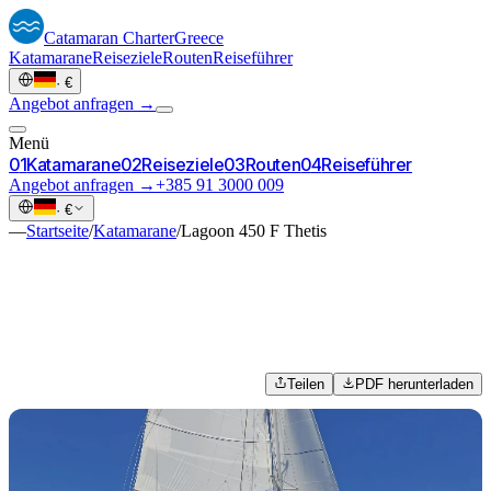
Catamaran
Charter
Greece
Katamarane
Reiseziele
Routen
Reiseführer
·
€
Angebot anfragen →
Menü
0
1
Katamarane
0
2
Reiseziele
0
3
Routen
0
4
Reiseführer
Angebot anfragen →
+385 91 3000 009
·
€
—
Startseite
/
Katamarane
/
Lagoon 450 F Thetis
Teilen
PDF herunterladen