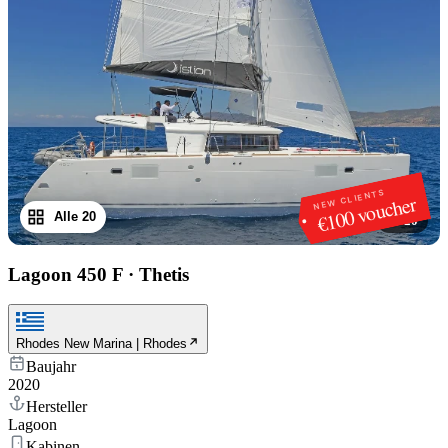
NEW CLIENTS
€100 voucher
Alle 20
1
/
20
Lagoon 450 F
·
Thetis
Rhodes New Marina | Rhodes
Baujahr
2020
Hersteller
Lagoon
Kabinen