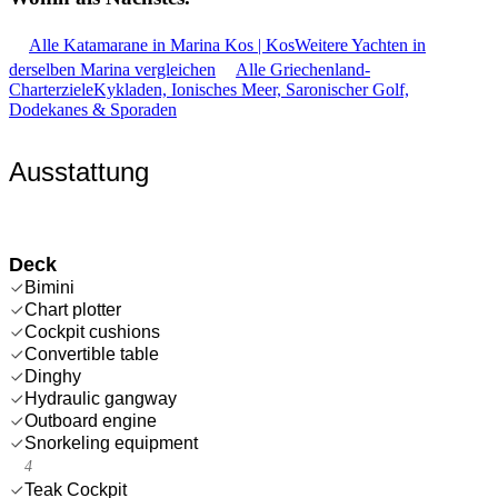
Alle Katamarane in Marina Kos | Kos
Weitere Yachten in
derselben Marina vergleichen
Alle Griechenland-
Charterziele
Kykladen, Ionisches Meer, Saronischer Golf,
Dodekanes & Sporaden
Ausstattung
Deck
Bimini
Chart plotter
Cockpit cushions
Convertible table
Dinghy
Hydraulic gangway
Outboard engine
Snorkeling equipment
4
Teak Cockpit