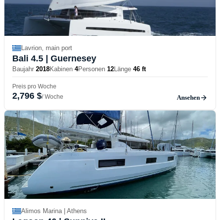
Lavrion, main port
Bali 4.5
| Guernesey
Baujahr
2018
Kabinen
4
Personen
12
Länge
46 ft
Preis pro Woche
2,796 $
/ Woche
Ansehen
Alimos Marina | Athens