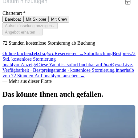
Charterart
*
Bareboat
Mit Skipper
Mit Crew
Aufschlüsselung anzeigen
⌄
Angebot erhalten →
72 Stunden kostenlose Stornierung ab Buchung
Online buchen
Jetzt
sofort.
Reservieren
→
Sofortbuchung
Bestpreis
72
Std. kostenlose Stornierung
boat4you
Anzeige
Diese Yacht ist sofort buchbar auf
boat4you.
Live-
Verfügbarkeit · Bestpreisgarantie · kostenlose Stornierung innerhalb
von 72 Stunden.
Auf boat4you ansehen
→
—
Mehr aus dieser Flotte
Das könnte Ihnen
auch gefallen.