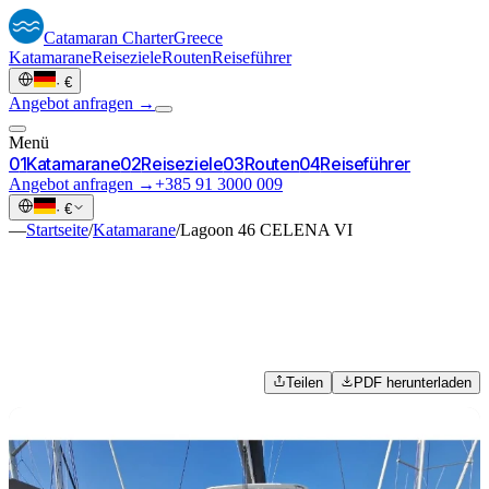
Catamaran
Charter
Greece
Katamarane
Reiseziele
Routen
Reiseführer
·
€
Angebot anfragen →
Menü
0
1
Katamarane
0
2
Reiseziele
0
3
Routen
0
4
Reiseführer
Angebot anfragen →
+385 91 3000 009
·
€
—
Startseite
/
Katamarane
/
Lagoon 46 CELENA VI
Teilen
PDF herunterladen