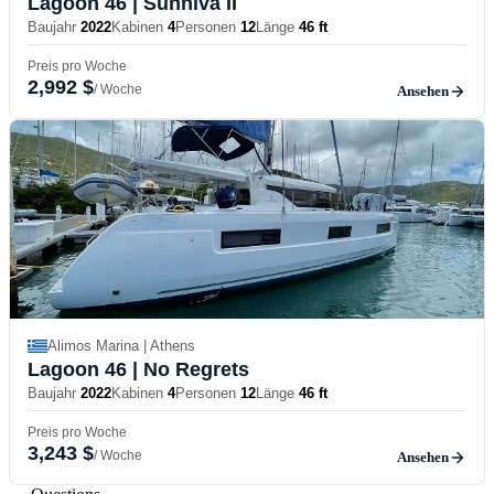
Lagoon 46
| Sunniva II
Baujahr
2022
Kabinen
4
Personen
12
Länge
46 ft
Preis pro Woche
2,992 $
/ Woche
Ansehen
Alimos Marina | Athens
Lagoon 46
| No Regrets
Baujahr
2022
Kabinen
4
Personen
12
Länge
46 ft
Preis pro Woche
3,243 $
/ Woche
Ansehen