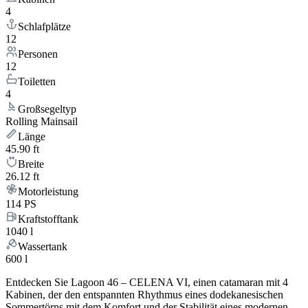
4
Schlafplätze
12
Personen
12
Toiletten
4
Großsegeltyp
Rolling Mainsail
Länge
45.90 ft
Breite
26.12 ft
Motorleistung
114 PS
Kraftstofftank
1040 l
Wassertank
600 l
Entdecken Sie Lagoon 46 – CELENA VI, einen catamaran mit 4
Kabinen, der den entspannten Rhythmus eines dodekanesischen
Sommertörns mit dem Komfort und der Stabilität eines modernen