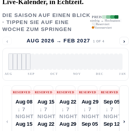
Live-Kalender,
in Echtzeit.
DIE SAISON AUF EINEN BLICK
PREIS
niedrig → Hochsaison
· TIPPEN SIE AUF EINE
Reserviert
Vorreserviert
WOCHE ZUM SPRINGEN
‹
›
AUG 2026 → FEB 2027
1
OF
4
AUG
SEP
OCT
NOV
DEC
JAN
RESERVED
RESERVED
RESERVED
RESERVED
RESERVED
Aug 08
Aug 15
Aug 22
Aug 29
Sep 05
↓ 7
↓ 7
↓ 7
↓ 7
↓ 7
NIGHTS
NIGHTS
NIGHTS
NIGHTS
NIGHTS
‹
›
Aug 15
Aug 22
Aug 29
Sep 05
Sep 12