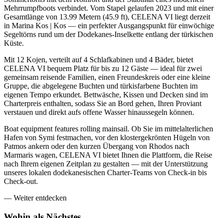
Mehrrumpfboots verbindet. Vom Stapel gelaufen 2023 und mit einer
Gesamtlänge von 13.99 Metern (45.9 ft), CELENA VI liegt derzeit
in Marina Kos | Kos — ein perfekter Ausgangspunkt für einwöchige
Segeltörns rund um der Dodekanes-Inselkette entlang der türkischen
Küste.
Mit 12 Kojen, verteilt auf 4 Schlafkabinen und 4 Bäder, bietet
CELENA VI bequem Platz für bis zu 12 Gäste — ideal für zwei
gemeinsam reisende Familien, einen Freundeskreis oder eine kleine
Gruppe, die abgelegene Buchten und türkisfarbene Buchten im
eigenen Tempo erkundet. Bettwäsche, Kissen und Decken sind im
Charterpreis enthalten, sodass Sie an Bord gehen, Ihren Proviant
verstauen und direkt aufs offene Wasser hinaussegeln können.
Boat equipment features rolling mainsail. Ob Sie im mittelalterlichen
Hafen von Symi festmachen, vor den klostergekrönten Hügeln von
Patmos ankern oder den kurzen Übergang von Rhodos nach
Marmaris wagen, CELENA VI bietet Ihnen die Plattform, die Reise
nach Ihrem eigenen Zeitplan zu gestalten — mit der Unterstützung
unseres lokalen dodekanesischen Charter-Teams von Check-in bis
Check-out.
—
Weiter entdecken
Wohin als
Nächstes.