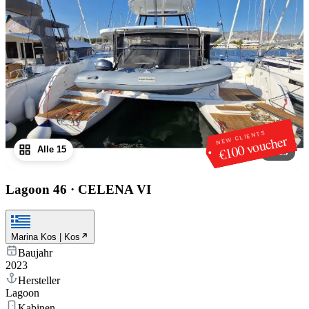
NEW CLIENTS
€100 voucher
Alle 15
1
/
15
Lagoon 46
·
CELENA VI
Marina Kos | Kos
Baujahr
2023
Hersteller
Lagoon
Kabinen