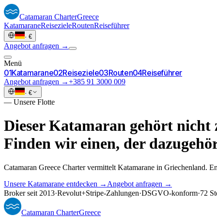
Catamaran
Charter
Greece
Katamarane
Reiseziele
Routen
Reiseführer
·
€
Angebot anfragen →
Menü
0
1
Katamarane
0
2
Reiseziele
0
3
Routen
0
4
Reiseführer
Angebot anfragen →
+385 91 3000 009
·
€
—
Unsere Flotte
Dieser Katamaran gehört nicht z
Finden wir einen, der dazugehör
Catamaran Greece Charter vermittelt Katamarane in Griechenland. En
Unsere Katamarane entdecken →
Angebot anfragen →
Broker seit 2013
·
Revolut
+
Stripe-Zahlungen
·
DSGVO-konform
·
72 St
Catamaran
Charter
Greece