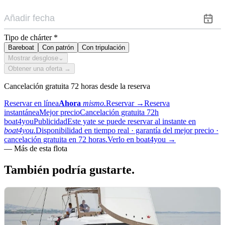
Tipo de chárter
*
Bareboat
Con patrón
Con tripulación
Mostrar desglose
⌄
Obtener una oferta →
Cancelación gratuita 72 horas desde la reserva
Reservar en línea
Ahora
mismo.
Reservar
→
Reserva
instantánea
Mejor precio
Cancelación gratuita 72h
boat4you
Publicidad
Este yate se puede reservar al instante en
boat4you.
Disponibilidad en tiempo real · garantía del mejor precio ·
cancelación gratuita en 72 horas.
Verlo en boat4you
→
—
Más de esta flota
También podría
gustarte.