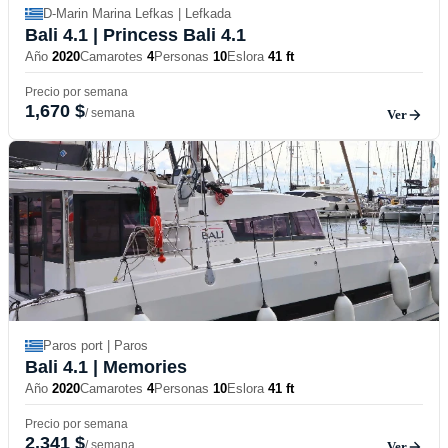
D-Marin Marina Lefkas | Lefkada
Bali 4.1
| Princess Bali 4.1
Año
2020
Camarotes
4
Personas
10
Eslora
41 ft
Precio por semana
1,670 $
/ semana
Ver
Paros port | Paros
Bali 4.1
| Memories
Año
2020
Camarotes
4
Personas
10
Eslora
41 ft
Precio por semana
2,341 $
/ semana
Ver