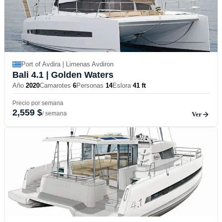
Port of Avdira | Limenas Avdiron
Bali 4.1
| Golden Waters
Año
2020
Camarotes
6
Personas
14
Eslora
41 ft
Precio por semana
2,559 $
/ semana
Ver