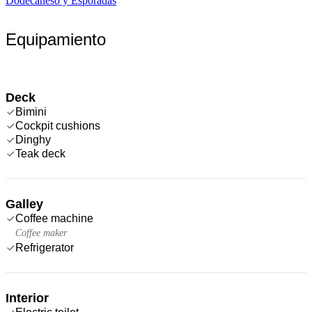
Dodecaneso y Espóradas
Equipamiento
Deck
Bimini
Cockpit cushions
Dinghy
Teak deck
Galley
Coffee machine
Coffee maker
Refrigerator
Interior