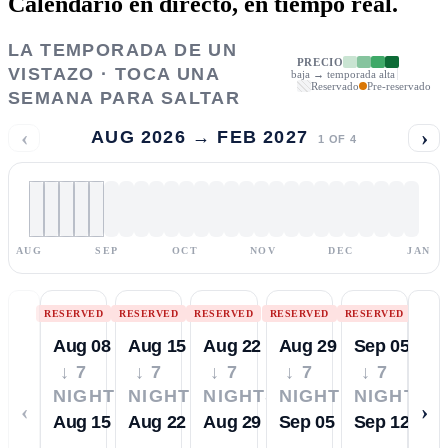
Calendario en directo,
en tiempo real.
LA TEMPORADA DE UN
PRECIO
VISTAZO · TOCA UNA
baja → temporada alta
Reservado
Pre-reservado
SEMANA PARA SALTAR
‹
›
AUG 2026 → FEB 2027
1
OF
4
AUG
SEP
OCT
NOV
DEC
JAN
RESERVED
RESERVED
RESERVED
RESERVED
RESERVED
Aug 08
Aug 15
Aug 22
Aug 29
Sep 05
↓ 7
↓ 7
↓ 7
↓ 7
↓ 7
NIGHTS
NIGHTS
NIGHTS
NIGHTS
NIGHTS
‹
›
Aug 15
Aug 22
Aug 29
Sep 05
Sep 12