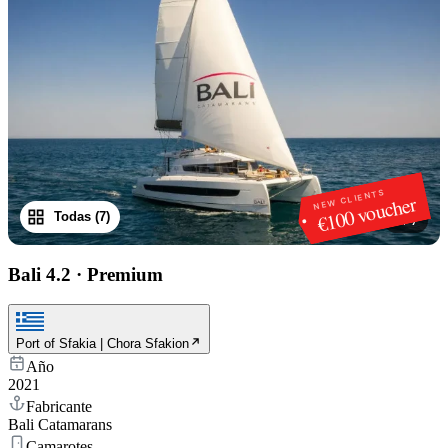
NEW CLIENTS
€100 voucher
Todas (7)
1
/
7
Bali 4.2
·
Premium
Port of Sfakia | Chora Sfakion
Año
2021
Fabricante
Bali Catamarans
Camarotes