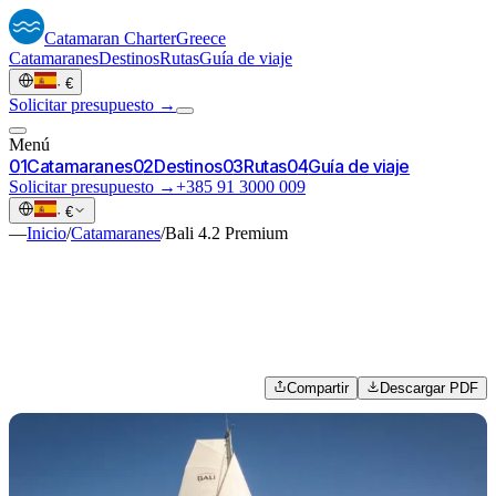
Catamaran
Charter
Greece
Catamaranes
Destinos
Rutas
Guía de viaje
·
€
Solicitar presupuesto →
Menú
0
1
Catamaranes
0
2
Destinos
0
3
Rutas
0
4
Guía de viaje
Solicitar presupuesto →
+385 91 3000 009
·
€
—
Inicio
/
Catamaranes
/
Bali 4.2 Premium
Compartir
Descargar PDF