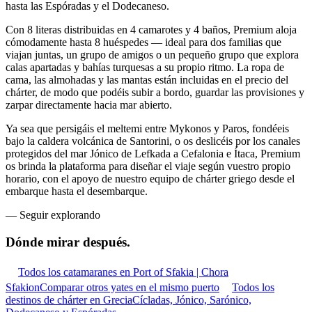
hasta las Espóradas y el Dodecaneso.
Con 8 literas distribuidas en 4 camarotes y 4 baños, Premium aloja
cómodamente hasta 8 huéspedes — ideal para dos familias que
viajan juntas, un grupo de amigos o un pequeño grupo que explora
calas apartadas y bahías turquesas a su propio ritmo. La ropa de
cama, las almohadas y las mantas están incluidas en el precio del
chárter, de modo que podéis subir a bordo, guardar las provisiones y
zarpar directamente hacia mar abierto.
Ya sea que persigáis el meltemi entre Mykonos y Paros, fondéeis
bajo la caldera volcánica de Santorini, o os deslicéis por los canales
protegidos del mar Jónico de Lefkada a Cefalonia e Ítaca, Premium
os brinda la plataforma para diseñar el viaje según vuestro propio
horario, con el apoyo de nuestro equipo de chárter griego desde el
embarque hasta el desembarque.
—
Seguir explorando
Dónde mirar
después.
Todos los catamaranes en Port of Sfakia | Chora
Sfakion
Comparar otros yates en el mismo puerto
Todos los
destinos de chárter en Grecia
Cícladas, Jónico, Sarónico,