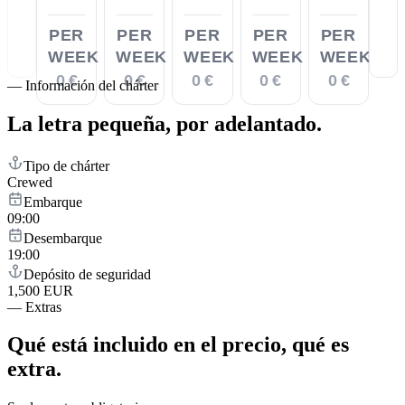
PER
PER
PER
PER
PER
WEEK
WEEK
WEEK
WEEK
WEEK
0 €
0 €
0 €
0 €
0 €
—
Información del chárter
La letra pequeña,
por adelantado.
Tipo de chárter
Crewed
Embarque
09:00
Desembarque
19:00
Depósito de seguridad
1,500 EUR
—
Extras
Qué está incluido en el precio,
qué es
extra.